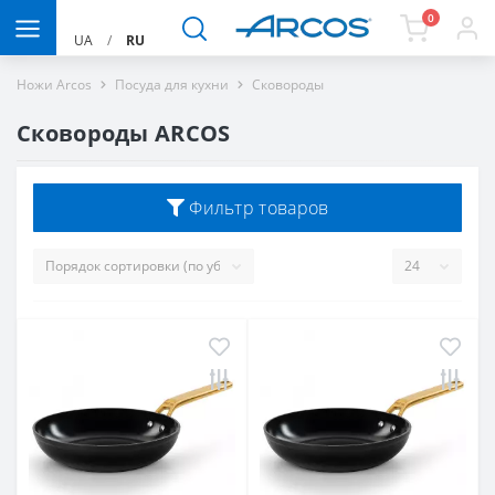
0
UA
/
RU
Ножи Arcos
Посуда для кухни
Сковороды
Сковороды ARCOS
Фильтр товаров