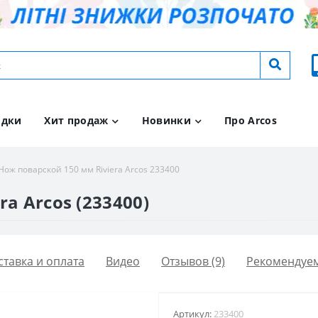
идки
Хит продаж
Новинки
Про Arcos
Нож поварской 150 мм Riviera Arcos 233400
a Arcos (233400)
ставка и оплата
Видео
Отзывов (9)
Рекомендуе
Артикул:
233400