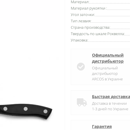
Материал:
Материал рукоятки :
Угол заточки:
Тип лезвия:
Страна производства:
Твердость по шкале Роквелла:
Упаковка:
Официальный
дистрибьютор
Официальный
дистрибьютор
ARCOS в Украине
Быстрая доставк
Доставка в течении
1-3 дней по Украине
Гарантия