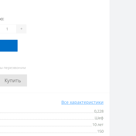
о:
+
мы перезвоним
Купить
Все характеристики
0,228
Шеф
10 лет
150