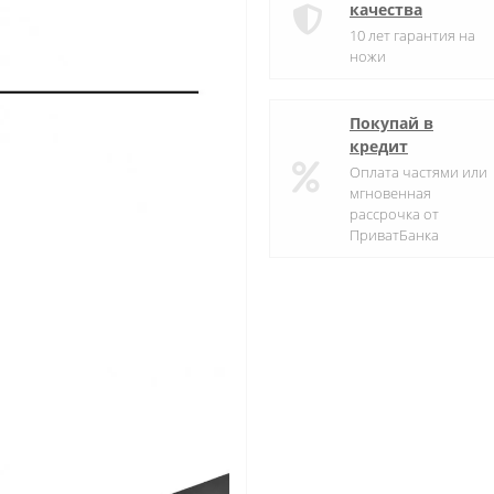
качества
10 лет гарантия на
ножи
Покупай в
кредит
Оплата частями или
мгновенная
рассрочка от
ПриватБанка