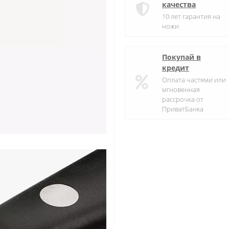
качества
10 лет гарантия на
ножи
Покупай в
кредит
Оплата частями или
мгновенная
рассрочка от
ПриватБанка