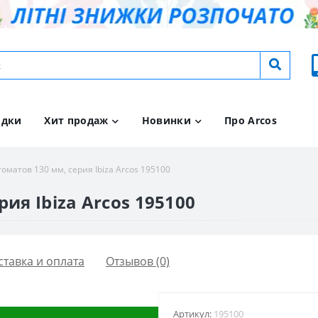
идки
Хит продаж
Новинки
Про Arcos
оматов 130 мм, серия Ibiza Arcos 195100
ия Ibiza Arcos 195100
ставка и оплата
Отзывов (0)
Артикул:
195100