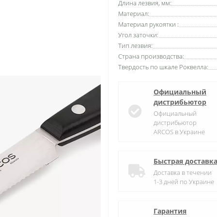
Длина лезвия, мм:
Материал:
Материал рукоятки :
Угол заточки:
Тип лезвия:
Страна производства:
Твердость по шкале Роквелла:
Официальный
дистрибьютор
Официальный
дистрибьютор
ARCOS в Украине
Быстрая доставк
Доставка в течении
1-3 дней по Украине
Гарантия