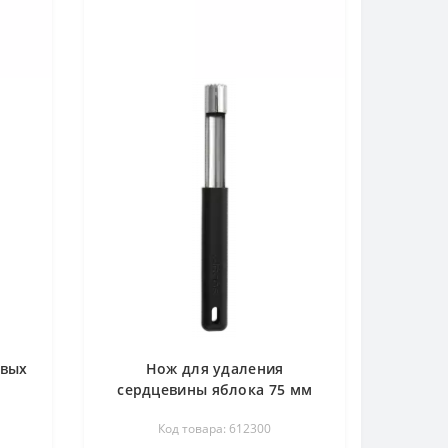
овых
Нож для удаления
сердцевины яблока 75 мм
Arcos 612300
Код товара: 612300