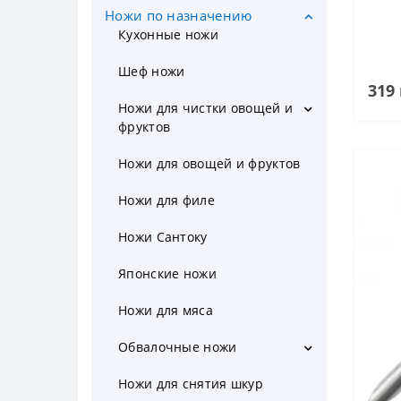
Ножи по назначению
Кухонные ножи
Шеф ножи
319 
Ножи для чистки овощей и
фруктов
Набор ножей для чистки
овощей
Ножи для овощей и фруктов
Нож для томатов
Ножи для филе
Овощечистка
Ножи Сантоку
Японские ножи
Ножи для мяса
Обвалочные ножи
Обвалочные ножи для мяса
Ножи для снятия шкур
Обвалочные ножи для птицы