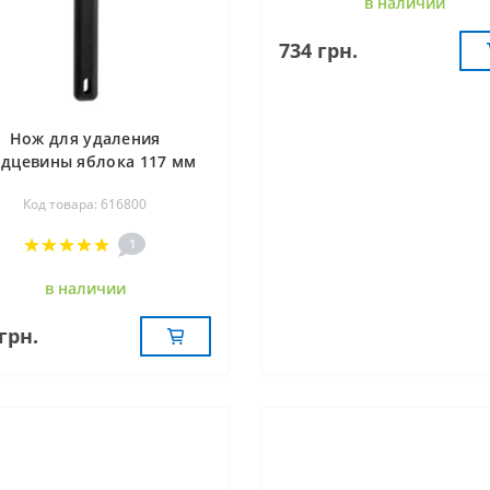
в наличии
734 грн.
Нож для удаления
рдцевины яблока 117 мм
Arcos 616800
Код товара: 616800
1
в наличии
грн.