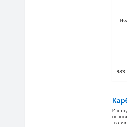
NOVA
Но
ATLANTICO (PALISANDRO)
COLOUR-PROF
MENORCA
2900
DUO
383 
Кар
Инстру
неповт
творче