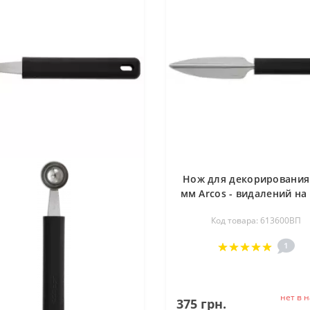
Нож для декорирования
мм Arcos - видалений на
613600ВП
Код товара: 613600ВП
1
нет в 
375 грн.