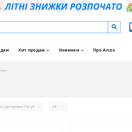
идки
Хит продаж
Новинки
Про Arcos
ножи