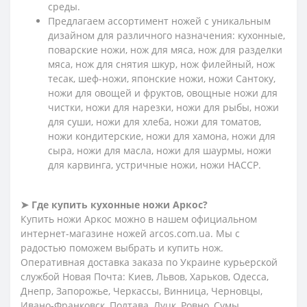
среды.
Предлагаем ассортимент ножей с уникальным
дизайном для различного назначения: кухонные,
поварские ножи, нож для мяса, нож для разделки
мяса, нож для снятия шкур, нож филейный, нож
тесак, шеф-ножи, японские ножи, ножи Сантоку,
ножи для овощей и фруктов, овощные ножи для
чистки, ножи для нарезки, ножи для рыбы, ножи
для суши, ножи для хлеба, ножи для томатов,
ножи кондитерские, ножи для хамона, ножи для
сыра, ножи для масла, ножи для шаурмы, ножи
для карвинга, устричные ножи, ножи HACCP.
➤ Где купить кухонные ножи Аркос?
Купить ножи Аркос можно в нашем официальном
интернет-магазине ножей arcos.com.ua. Мы с
радостью поможем выбрать и купить нож.
Оперативная доставка заказа по Украине курьерской
службой Новая Почта: Киев, Львов, Харьков, Одесса,
Днепр, Запорожье, Черкассы, Винница, Черновцы,
Ивано-Франковск, Полтава, Луцк, Ровно, Сумы,