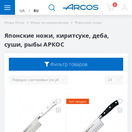
0
UA
/
RU
Ножи Arcos
Ножи по назначению
Японские ножи
Японские ножи, киритсуке, деба,
суши, рыбы АРКОС
Фильтр товаров
Хит продаж