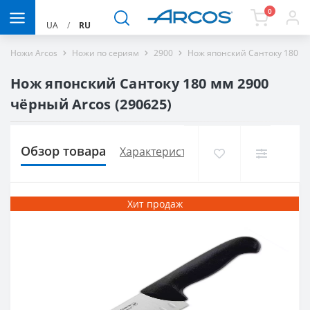
0
UA
/
RU
Ножи Arcos
Ножи по сериям
2900
Нож японский Сантоку 180 м
Нож японский Сантоку 180 мм 2900
чёрный Arcos (290625)
Обзор товара
Характеристики
Доставка и опла
Хит продаж