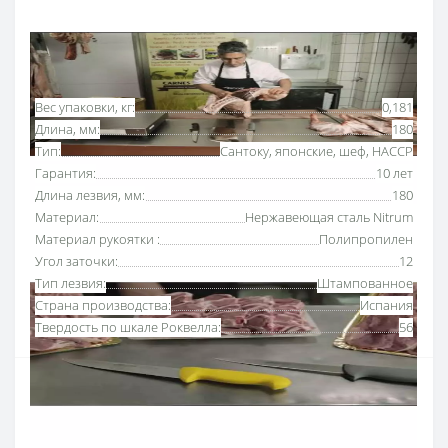
Основные характеристики
Все характеристики
Вес упаковки, кг:
0,181
Длина, мм:
180
Тип:
Сантоку, японские, шеф, HACCP
Гарантия:
10 лет
Длина лезвия, мм:
180
Материал:
Нержавеющая сталь Nitrum
Материал рукоятки :
Полипропилен
Угол заточки:
12
Тип лезвия:
Штампованное
Страна производства:
Испания
Твердость по шкале Роквелла:
56
Нож японский Сантоку 180 мм «2900» Аркос с
рукояткой черного цвета
- универсальный нож для
кухни, альтернатива шеф-ножу. Благодаря воздушным