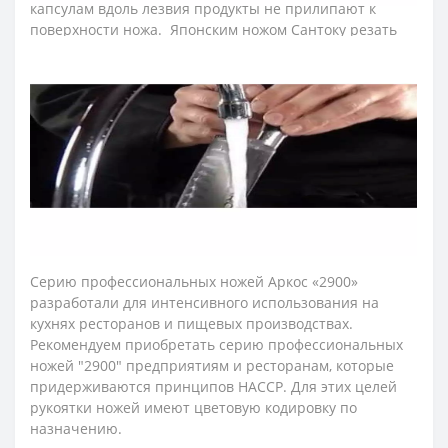
капсулам вдоль лезвия продукты не прилипают к
поверхности ножа. Японским ножом Сантоку резать
легче и быстрее.
Нож Сантоку примечателен тем, что объединил в себе
западную и японскую культуры. «Сантоку» в переводе -
«три хорошие вещи», что говорит о пригодности ножа
хорошо рубить, крошить и нарезать мелкими
ломтиками или кубиками как мясо, так и овощи.
Подходит для подготовки мясного и рыбного фарша,
для тонкого нарезания слайсов мяса, рыбы и овощей и
т.п.
Серию профессиональных ножей Аркос «2900»
разработали для интенсивного использования на
кухнях ресторанов и пищевых производствах.
Рекомендуем приобретать серию профессиональных
ножей "2900" предприятиям и ресторанам, которые
придерживаются принципов HACCP. Для этих целей
рукоятки ножей имеют цветовую кодировку по
назначению.