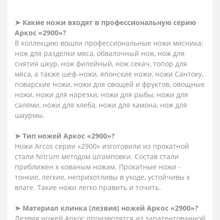
➤ Какие ножи входят в профессиональную серию
Аркос «2900»?
В коллекцию вошли профессиональные ножи мясника:
нож для разделки мяса, обвалочный нож, нож для
снятия шкур, нож филейный, нож секач, топор для
мяса, а также шеф-ножи, японские ножи, ножи Сантоку,
поварские ножи, ножи для овощей и фруктов, овощные
ножи, ножи для нарезки, ножи для рыбы, ножи для
салями, ножи для хлеба, ножи для хамона, нож для
шаурмы.
➤ Тип ножей Аркос «2900»?
Ножи Arcos серии «2900» изготовили из прокатной
стали Nitrum методом штамповки. Состав стали
приближен к кованым ножам. Прокатные ножи -
тонкие, легкие, неприхотливы в уходе, устойчивы к
влаге. Такие ножи легко править и точить.
➤ Материал клинка (лезвия) ножей Аркос «2900»?
Лезвия ножей Аркос производятся из запатентованной