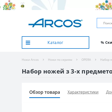
Каталог
% Ск
Ножи Arcos
Ножи по сериям
OPERA
Набор н
Набор ножей з 3-х предмето
Обзор товара
Характеристики
До