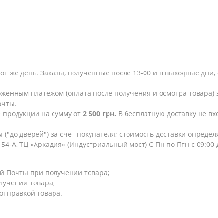
тот же день. Заказы, полученные после 13-00 и в выходные дн
женным платежом (оплата после получения и осмотра товара) з
очты.
е продукции на сумму от
2 500 грн.
В бесплатную доставку не в
 ("до дверей") за счет покупателя; стоимость доставки опреде
154-А, ТЦ «Аркадия» (Индустриальный мост) С Пн по Птн с 09:00
й Почты при получении товара;
лучении товара;
 отправкой товара.