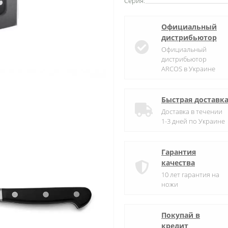
Серия:
Официальный
дистрибьютор
Официальный
дистрибьютор
ARCOS в Украине
Быстрая доставк
Доставка в течении
1-3 дней по Украине
Гарантия
качества
10 лет гарантия на
ножи
Покупай в
кредит