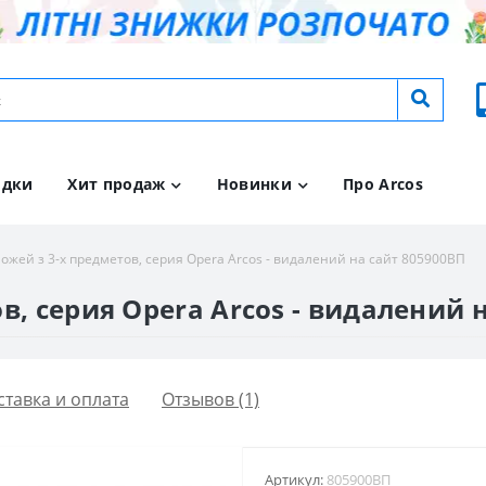
идки
Хит продаж
Новинки
Про Arcos
ожей з 3-х предметов, серия Opera Arcos - видалений на сайт 805900ВП
в, серия Opera Arcos - видалений 
ставка и оплата
Отзывов (1)
Артикул:
805900ВП