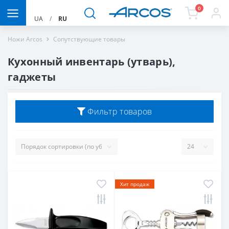
0
UA
/
RU
Ножи Arcos
Сопутствующие товары
Кухонный инвентарь (утварь),
гаджеты
Фильтр товаров
Хит продаж