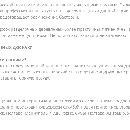
 высокой плотности и оснащена антискользящими ножками. Эко
на профессиональных кухнях. Разделочные доски данной серии 
о предотвращает размножение бактерий.
досок разделочных деревянных более практичны, гигиеничны, 
я, а также не тупят ножи. Не поглощают запахи и не впитывают 
ЧНЫХ ДОСКАХ?
ми досками?
ыть в посудомоечной машине, это значительно упростит уход з
 позволяет использовать широкий спектр дезинфицирующих сре
ставить горячую посуду.
циальном интернет-магазине ножей arcos.com.ua. Мы с радос
краине происходит курьерской службой Новая Почта: Киев, Льово
, Полтава, Мариуполь, Луцк, Ровно, Сумы, Полтава, Житомир, 