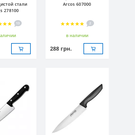
истой стали
Arcos 607000
os 278100
13
2
наличии
в наличии
288 грн.