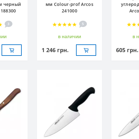
м черный
мм Сolour-prof Arcos
углерод
 188300
241000
Arc
3
5
чии
в наличии
в 
1 246 грн.
605 грн.