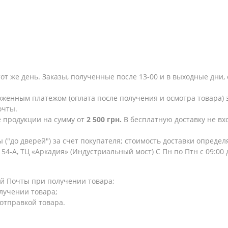
тот же день. Заказы, полученные после 13-00 и в выходные дн
женным платежом (оплата после получения и осмотра товара) з
очты.
е продукции на сумму от
2 500 грн.
В бесплатную доставку не в
 ("до дверей") за счет покупателя; стоимость доставки опреде
154-А, ТЦ «Аркадия» (Индустриальный мост) С Пн по Птн с 09:00
й Почты при получении товара;
лучении товара;
 отправкой товара.