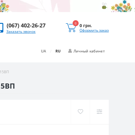
0
(067) 402-26-27
0 грн.
Оформить заказ
Заказать звонок
/
UA
RU
Личный кабинет
215ВП
15ВП