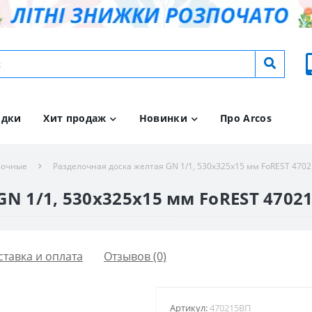
идки
Хит продаж
Новинки
Про Arcos
лочные
Разделочная доска желтая GN 1/1, 530х325х15 мм FoREST 470
N 1/1, 530х325х15 мм FoREST 4702
ставка и оплата
Отзывов (0)
Артикул:
470215ВП