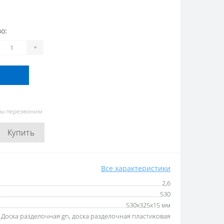
о:
+
мы перезвоним
Купить
Все характеристики
2,6
530
530х325х15 мм
Доска разделочная gn, доска разделочная пластиковая