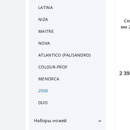
Ножи кондитерские
LATINA
Ножи для сыра
NIZA
Се
Ножи для томатов
мм 
MAITRE
Карбовочные ножи
NOVA
Ножи HACCP
ATLANTICO (PALISANDRO)
COLOUR-PROF
2 39
MENORCA
2900
DUO
Наборы ножей
Наборы ножей в подставке