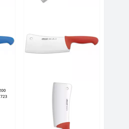
200
6723