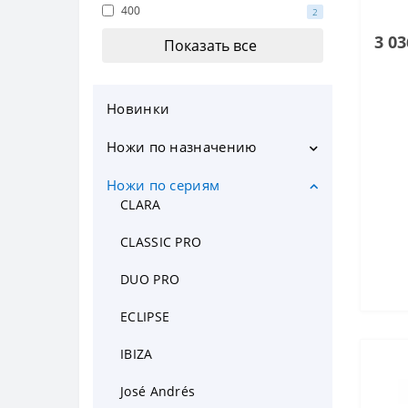
400
2
3 03
Показать все
Новинки
Ножи по назначению
Кухонные ножи
Ножи по сериям
Шеф ножи
CLARA
Ножи для чистки овощей и
CLASSIC PRO
фруктов
Набор ножей для чистки
DUO PRO
овощей
Ножи для овощей и фруктов
ECLIPSE
Нож для томатов
Ножи для филе
IBIZA
Овощечистка
Ножи Сантоку
José Andrés