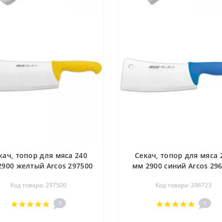
кач, топор для мяса 240
Секач, топор для мяса 
2900 желтый Arcos 297500
мм 2900 синий Arcos 29
Код товара: 297500
Код товара: 296723
1
1