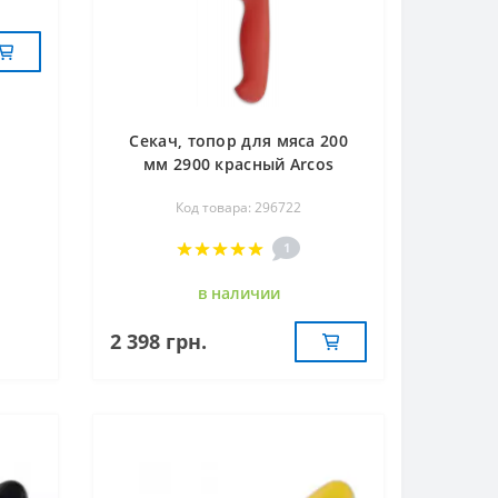
Секач, топор для мяса 200
мм 2900 красный Arcos
296722
Код товара: 296722
1
в наличии
2 398 грн.