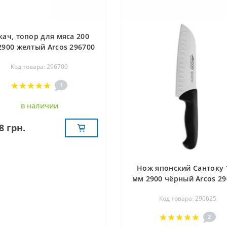
кач, топор для мяса 200
2900 желтый Arcos 296700
Код товара: 296700
1
в наличии
8 грн.
Нож японский Сантоку 
мм 2900 чёрный Arcos 29
Код товара: 290625
2