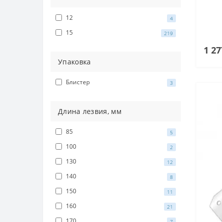
12
4
15
219
1 27
Упаковка
Блистер
3
Длина лезвия, мм
85
5
100
2
130
12
140
8
150
11
160
21
170
7