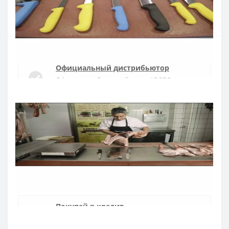
Купить
Официальный дистрибьютор
Официальный дистрибьютор ARCOS в
Украине
Быстрая доставка
Доставка в течении 1-3 дней по Украине
Гарантия качества
10 лет гарантия на ножи
Покупай в кредит
Оплата частями или мгновенная рассрочка
от ПриватБанка