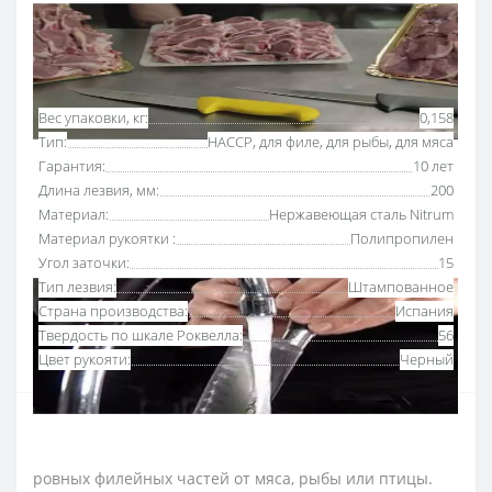
Основные характеристики
Все характеристики
Вес упаковки, кг:
0,158
Тип:
HACCP, для филе, для рыбы, для мяса
Гарантия:
10 лет
Длина лезвия, мм:
200
Материал:
Нержавеющая сталь Nitrum
Материал рукоятки :
Полипропилен
Угол заточки:
15
Тип лезвия:
Штампованное
Страна производства:
Испания
Твердость по шкале Роквелла:
56
Цвет рукояти:
Черный
Нож филейный 200 мм «2900» Аркос с рукояткой
черного
цвета
используют для отделения тонких,
ровных филейных частей от мяса, рыбы или птицы.