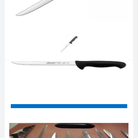
Артикул:
295125
Наличие:
В наличии
Кол-во:
Цена 959 грн.
-
+
КУПИТЬ
Купить в один клик
Введите номер телефона и мы перезвоним