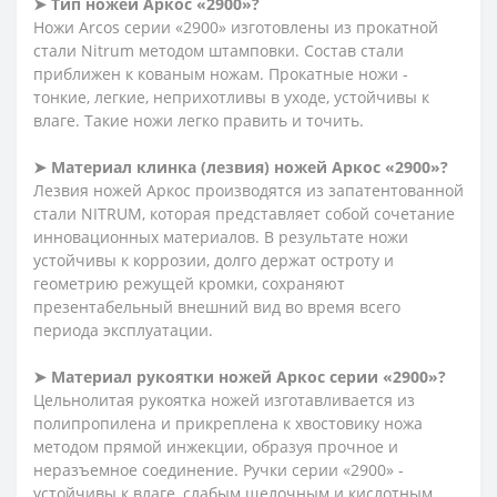
➤ Тип ножей Аркос «2900»?
Ножи Arcos серии «2900» изготовлены из прокатной
стали Nitrum методом штамповки. Состав стали
приближен к кованым ножам. Прокатные ножи -
тонкие, легкие, неприхотливы в уходе, устойчивы к
влаге. Такие ножи легко править и точить.
➤ Материал клинка (лезвия) ножей Аркос «2900»?
Лезвия ножей Аркос производятся из запатентованной
стали NITRUM, которая представляет собой сочетание
инновационных материалов. В результате ножи
устойчивы к коррозии, долго держат остроту и
геометрию режущей кромки, сохраняют
презентабельный внешний вид во время всего
периода эксплуатации.
➤ Материал рукоятки ножей Аркос серии «2900»?
Цельнолитая рукоятка ножей изготавливается из
полипропилена и прикреплена к хвостовику ножа
методом прямой инжекции, образуя прочное и
неразъемное соединение. Ручки серии «2900» -
устойчивы к влаге, слабым щелочным и кислотным