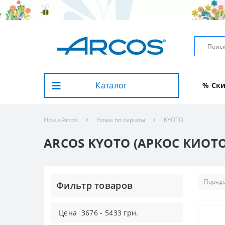
Каталог
% Ск
Ножи Arcos
Ножи по сериям
KYOTO
ARCOS KYOTO (АРКОС КИОТО
Фильтр товаров
Цена
3676
-
5433
грн.