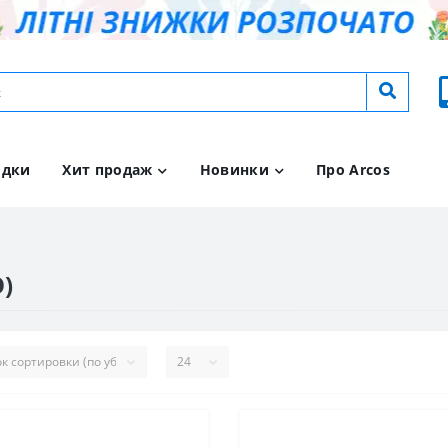
идки
Хит продаж
Новинки
Про Arcos
)