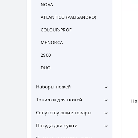
NOVA
Ножи HACCP
ATLANTICO (PALISANDRO)
COLOUR-PROF
MENORCA
2900
DUO
Наборы ножей
Наборы ножей в подставке
Точилки для ножей
Но
Наборы ножей без подставки
Мусаты
Сопутствующие товары
Подставки для ножей
Электрические точилки для
Кольчужные перчатки
Посуда для кухни
ножей
Магнитные держатели для
Кастрюли
Механические точилки для