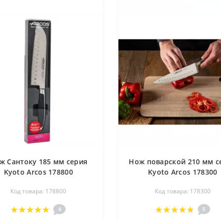
ж Сантоку 185 мм серия
Нож поварской 210 мм с
Kyoto Arcos 178800
Kyoto Arcos 178300
Код товара: 178800
Код товара: 178300
4
5