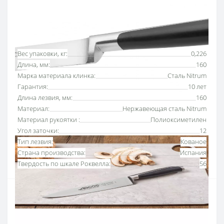
Основные характеристики
Все характеристики
Вес упаковки, кг:
0,226
Длина, мм:
160
Марка материала клинка:
Сталь Nitrum
Гарантия:
10 лет
Длина лезвия, мм:
160
Материал:
Нержавеющая сталь Nitrum
Материал рукоятки :
Полиоксиметилен
Угол заточки:
12
Тип лезвия:
Кованое
Страна производства:
Испания
Твердость по шкале Роквелла:
56
Нож кухонный серия Kyoto 160 мм
многофункциональный и универсальный нож,
подходить для измельчения, намазывания и всех