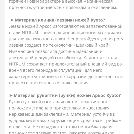
горячей ковки характерна высокая механическая
прочность, устойчивость к поломкам и окислениям.
➤
Материал
клинка
(
лезвия
)
ножей
Kyoto?
Лезвие ножей Аркос изготовляют из запатентованной
стали NITRUM, совмещая инновационные материалы
для клинка кухонного ножа. Непревзойденную остроту
лезвия создают по технологии «шелковый край».
Именно она позволила достичь идеальной и
длительной режущей способности. Клинок из стали
NITRUM сохраняет привлекательный внешний вид во
время всего периода эксплуатации, для него
характерна устойчивость к коррозии, долговечность в
процессе постоянного использования.
➤
Материал рукоятки (ручки) ножей Аркос Kyoto?
Рукоятку ножей изготавливают из пластичного
полиоксиметилена и прикрепляют к хвостовику
нержавеющими заклепками. Материал устойчив к
ударам, кислотам, хлору, моющим средствам, грибкам
и плесени. Не попадают остатки пищи благодаря
полному отсутствию пустот. Рукоятка ножей Аркос