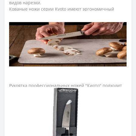
видов нарезки.
Кованые ножи серии Kyoto имеют эргономичный
дизайн и минималистичные формы благодаря
контрасту металлического и черного цвета.
Лезвие ножа для кухни изготовили из эксклюзивной
нержавеющей стали NITRUM, обладающей
сверхвысокой режущей способностью, повышенной
твердостью и коррозостойкостью. В результате лезвие
ножа аркос долго не затупляется, не ржавеет, поэтому
изделие имеет долгий срок службы, обеспечивая
экономическую эффективность инвентаря.
Рукоятка профессиональных ножей "Киото" подходит
для интенсивного использования благодаря
эргономичной форме с утолщением посередине.
Комфортный захват рукоятки не перегружает кисть
руки в течение длительной работы. Ножи arcos
изготовлены из нержавеющей кованой стали и
полиоксиметилена, при этом поверхность прекрасно
отполирована и обладает высокой стойкостью к