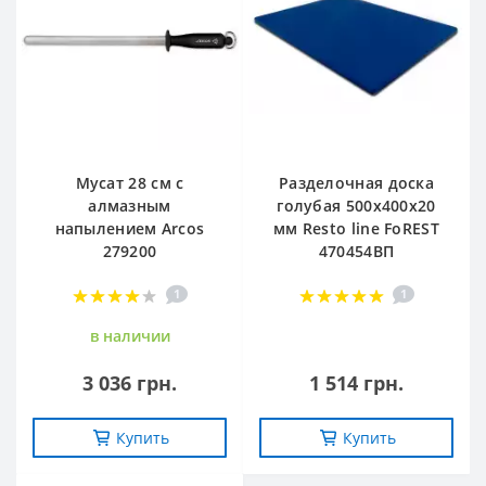
Мусат 28 см с
Разделочная доска
алмазным
голубая 500х400х20
напылением Arcos
мм Resto line FoREST
279200
470454ВП
1
1
в наличии
3 036 грн.
1 514 грн.
Купить
Купить