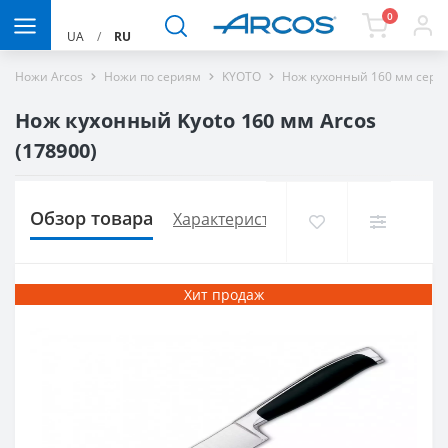
0
UA
/
RU
Ножи Arcos
Ножи по сериям
KYOTO
Нож кухонный 160 мм серия
Нож кухонный Kyoto 160 мм Arcos
(178900)
Обзор товара
Характеристики
Доставка и опла
Хит продаж