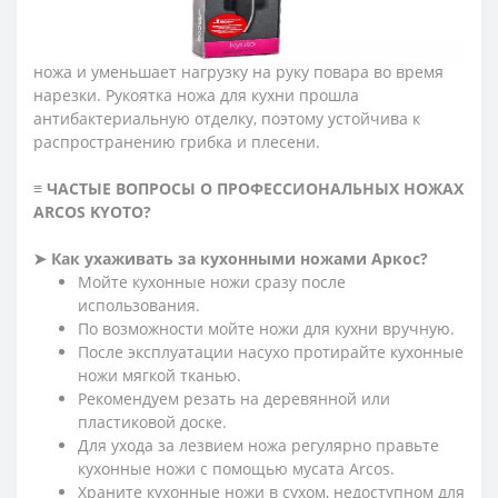
моющим средствам, старением и не деформируется
при высоких и низких температурах (от -40 до +150°С).
Больстер располагается на передней части рукоятки
ножа и уменьшает нагрузку на руку повара во время
нарезки. Рукоятка ножа для кухни прошла
антибактериальную отделку, поэтому устойчива к
распространению грибка и плесени.
≡ ЧАСТЫЕ ВОПРОСЫ О ПРОФЕССИОНАЛЬНЫХ НОЖАХ
ARCOS KYOTO?
➤
Как ухаживать за кухонными ножами Аркос?
Мойте кухонные ножи сразу после
использования.
По возможности мойте ножи для кухни вручную.
После эксплуатации насухо протирайте кухонные
ножи мягкой тканью.
Рекомендуем резать на деревянной или
пластиковой доске.
Для ухода за лезвием ножа регулярно правьте
кухонные ножи с помощью мусата Arcos.
Храните кухонные ножи в сухом, недоступном для