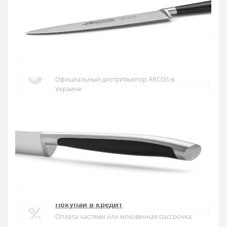
Купить
Официальный дистрибьютор
Официальный дистрибьютор ARCOS в
Украине
Быстрая доставка
Доставка в течении 1-3 дней по Украине
Гарантия качества
10 лет гарантия на ножи
Покупай в кредит
Оплата частями или мгновенная рассрочка
от ПриватБанка