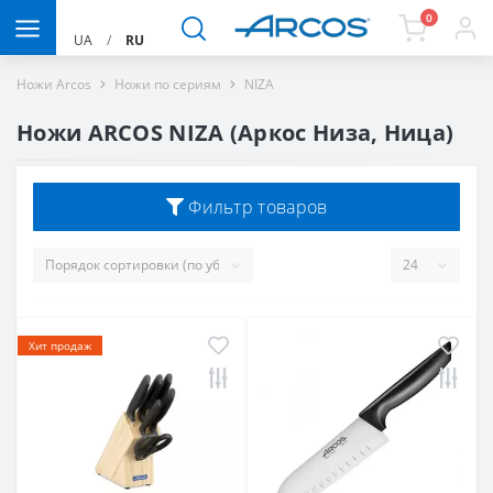
0
UA
/
RU
Ножи Arcos
Ножи по сериям
NIZA
Ножи ARCOS NIZA (Аркос Низа, Ница)
Фильтр товаров
Хит продаж