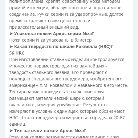
полипропилена, крепят к хвостовику ножа методом
прямой инжекции, образуя прочное и неразъемное
соединение. Ручки серии Niza ударопрочные, долгое
время сохраняют свою целостность и
привлекательный внешний вид.
➤
Упаковка ножей Аркос серии Niza
?
Ножи серии Niza упакованы в блистер
➤
Какая твердость по шкале Роквелла (HRC
)?
56 HRC
При изготовлении стальных изделий контролируется
множество параметров, один из важнейших -
твердость стального лезвия. Его проверяют с
помощью специального твердомера, изобретенного
американцем Х.М. Роквеллом и названного в его честь.
Тестирование проходит так: на лезвие ножа
размещают металлический шарик, который
вдавливают, измеряя углубление. Результаты
измеряют в условных единицах, которые обозначают
HRC. Шкала твердомера измеряется в пределах 20-67
единиц.
➤
Тип заточки ножей Аркос
Niza
?
Режущая кромка затачивается симметрично с двух