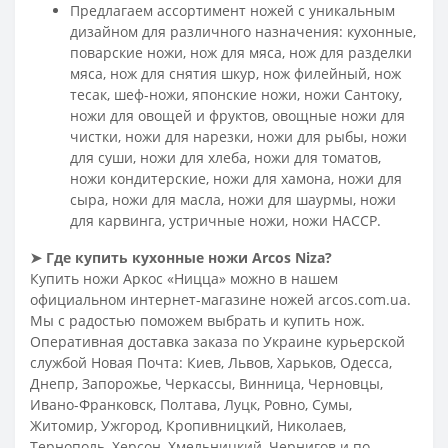
Предлагаем ассортимент ножей с уникальным
дизайном для различного назначения: кухонные,
поварские ножи, нож для мяса, нож для разделки
мяса, нож для снятия шкур, нож филейный, нож
тесак, шеф-ножи, японские ножи, ножи Сантоку,
ножи для овощей и фруктов, овощные ножи для
чистки, ножи для нарезки, ножи для рыбы, ножи
для суши, ножи для хлеба, ножи для томатов,
ножи кондитерские, ножи для хамона, ножи для
сыра, ножи для масла, ножи для шаурмы, ножи
для карвинга, устричные ножи, ножи HACCP.
➤
Где купить кухонные ножи Arcos
Niza
?
Купить ножи Аркос «Ницца» можно в нашем
официальном интернет-магазине ножей arcos.com.ua.
Мы с радостью поможем выбрать и купить нож.
Оперативная доставка заказа по Украине курьерской
службой Новая Почта: Киев, Львов, Харьков, Одесса,
Днепр, Запорожье, Черкассы, Винница, Черновцы,
Ивано-Франковск, Полтава, Луцк, Ровно, Сумы,
Житомир, Ужгород, Кропивницкий, Николаев,
Тернополь, Херсон, Хмельницкий, Чернигов и по