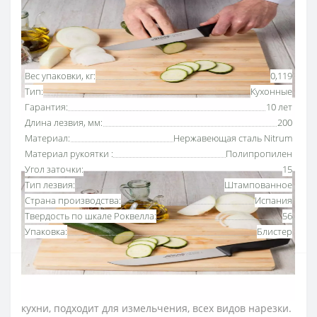
Основные характеристики
Все характеристики
Вес упаковки, кг:
0,119
Тип:
Кухонные
Гарантия:
10 лет
Длина лезвия, мм:
200
Материал:
Нержавеющая сталь Nitrum
Материал рукоятки :
Полипропилен
Угол заточки:
15
Тип лезвия:
Штампованное
Страна производства:
Испания
Твердость по шкале Роквелла:
56
Упаковка:
Блистер
Нож кухонный 200 мм серии «Ницца» Аркос –
многофункциональный и универсальный нож для
кухни, подходит для измельчения, всех видов нарезки.