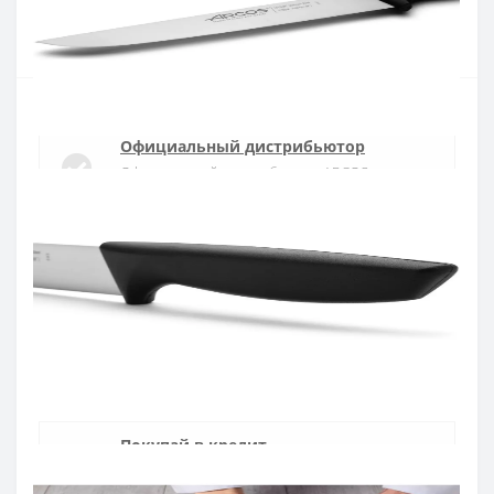
Купить
Официальный дистрибьютор
Официальный дистрибьютор ARCOS в
Украине
Быстрая доставка
Доставка в течении 1-3 дней по Украине
Гарантия качества
10 лет гарантия на ножи
Покупай в кредит
Оплата частями или мгновенная рассрочка
от ПриватБанка