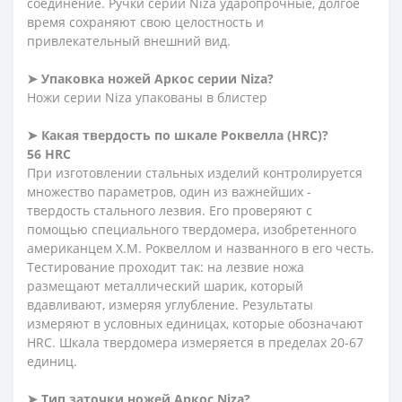
соединение. Ручки серии Niza ударопрочные, долгое
время сохраняют свою целостность и
привлекательный внешний вид.
➤ Упаковка ножей Аркос серии Niza?
Ножи серии Niza упакованы в блистер
➤ Какая твердость по шкале Роквелла (HRC)?
56 HRC
При изготовлении стальных изделий контролируется
множество параметров, один из важнейших -
твердость стального лезвия. Его проверяют с
помощью специального твердомера, изобретенного
американцем Х.М. Роквеллом и названного в его честь.
Тестирование проходит так: на лезвие ножа
размещают металлический шарик, который
вдавливают, измеряя углубление. Результаты
измеряют в условных единицах, которые обозначают
HRC. Шкала твердомера измеряется в пределах 20-67
единиц.
➤ Тип заточки ножей Аркос
Niza?