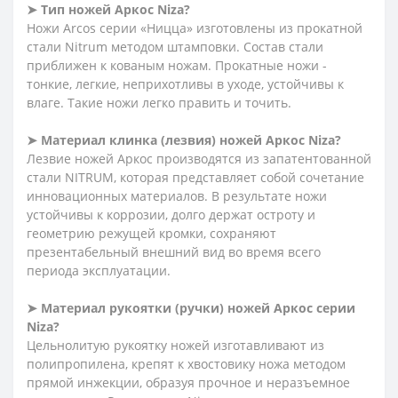
➤ Тип ножей Аркос Niza?
Ножи Arcos серии «Ницца» изготовлены из прокатной
стали Nitrum методом штамповки. Состав стали
приближен к кованым ножам. Прокатные ножи -
тонкие, легкие, неприхотливы в уходе, устойчивы к
влаге. Такие ножи легко править и точить.
➤ Материал клинка (лезвия) ножей Аркос Niza?
Лезвие ножей Аркос производятся из запатентованной
стали NITRUM, которая представляет собой сочетание
инновационных материалов. В результате ножи
устойчивы к коррозии, долго держат остроту и
геометрию режущей кромки, сохраняют
презентабельный внешний вид во время всего
периода эксплуатации.
➤ Материал рукоятки (ручки) ножей Аркос серии
Niza?
Цельнолитую рукоятку ножей изготавливают из
полипропилена, крепят к хвостовику ножа методом
прямой инжекции, образуя прочное и неразъемное