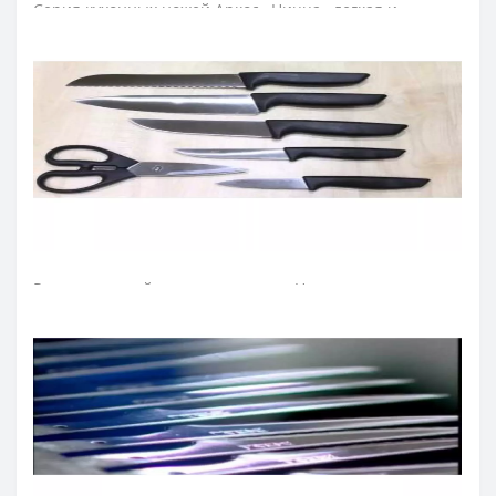
Серия кухонных ножей Аркос «Ницца» легкая и
удобная для ежедневного использования на
профессиональных и домашних кухнях.
Лезвие ножа кухонного изготовили из эксклюзивной
нержавеющей стали NITRUM, которая имеет
сверхвысокую режущую способность, повышенную
твердость и коррозиестойкость. В результате лезвие
кухонного ножа долго не тупится, не ржавеет, поэтому
изделие имеет долгий срок службы, обеспечивая
экономическую эффективность инвентаря.
Рукоятка ножей для кухни серии «Ницца идеальна для
интенсивного использования благодаря эргономичной
форме с утолщением посредине. Комфортный захват
рукоятки не перегружает кисть руки в течение
длительной работы. Рукоятка из антискользящего
полипропилена устойчива к кислотам, хлору, влиянию
моющих средств и высоких температур.
≡ ЧАСТО ЗАДАВАЕМЫЕ ВОПРОСЫ О КУХОННЫХ