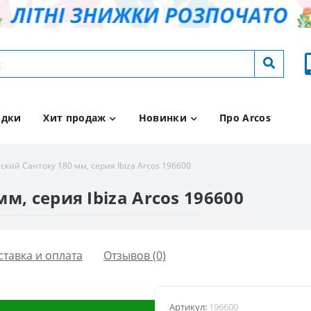
идки
Хит продаж
Новинки
Про Arcos
ский Сантоку 180 мм, серия Ibiza Arcos 196600
м, серия Ibiza Arcos 196600
ставка и оплата
Отзывов (0)
Артикул:
196600