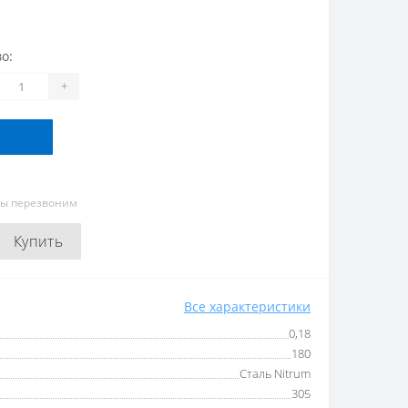
о:
+
мы перезвоним
Купить
Все характеристики
0,18
180
Сталь Nitrum
305