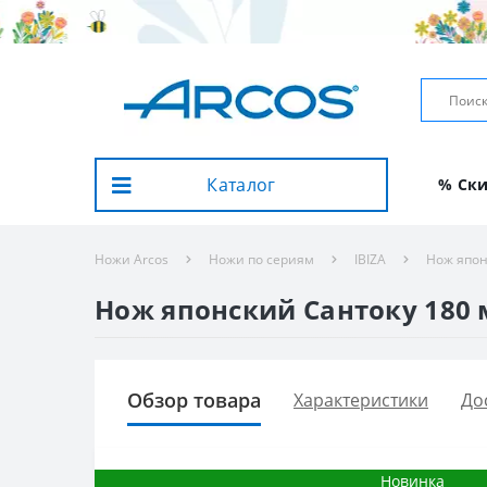
Каталог
% Ск
Ножи Arcos
Ножи по сериям
IBIZA
Нож япон
Нож японский Сантоку 180 м
Обзор товара
Характеристики
До
Новинка