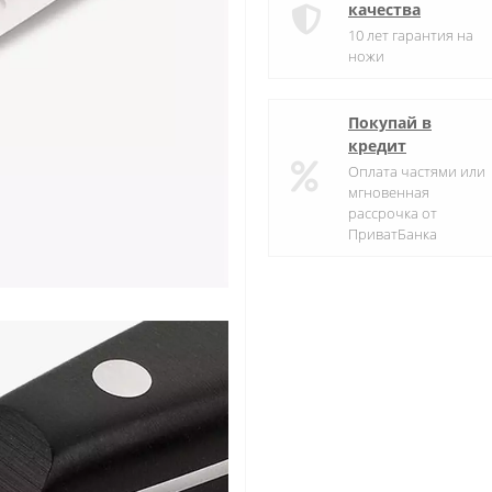
качества
10 лет гарантия на
ножи
Покупай в
кредит
Оплата частями или
мгновенная
рассрочка от
ПриватБанка