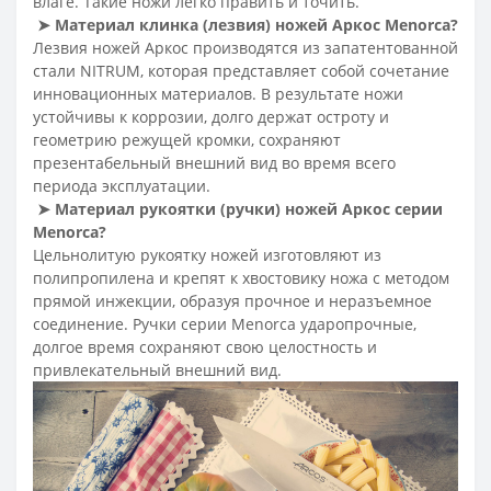
влаге. Такие ножи легко править и точить.
➤
Материал клинка (лезвия) ножей Аркос Menorca
?
Лезвия ножей Аркос производятся из запатентованной
стали NITRUM, которая представляет собой сочетание
инновационных материалов. В результате ножи
устойчивы к коррозии, долго держат остроту и
геометрию режущей кромки, сохраняют
презентабельный внешний вид во время всего
периода эксплуатации.
➤
Материал рукоятки (ручки) ножей Аркос серии
Menorca
?
Цельнолитую рукоятку ножей изготовляют из
полипропилена и крепят к хвостовику ножа с методом
прямой инжекции, образуя прочное и неразъемное
соединение. Ручки серии Menorca ударопрочные,
долгое время сохраняют свою целостность и
привлекательный внешний вид.