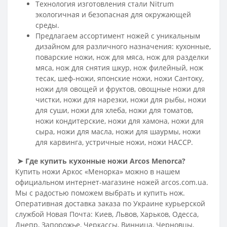
Технология изготовления стали Nitrum
экологичная и безопасная для окружающей
среды.
Предлагаем ассортимент ножей с уникальным
дизайном для различного назначения: кухонные,
поварские ножи, нож для мяса, нож для разделки
мяса, нож для снятия шкур, нож филейный, нож
тесак, шеф-ножи, японские ножи, ножи Сантоку,
ножи для овощей и фруктов, овощные ножи для
чистки, ножи для нарезки, ножи для рыбы, ножи
для суши, ножи для хлеба, ножи для томатов,
ножи кондитерские, ножи для хамона, ножи для
сыра, ножи для масла, ножи для шаурмы, ножи
для карвинга, устричные ножи, ножи HACCP.
➤
Где купить кухонные ножи Arcos
Menorca
?
Купить ножи Аркос «Менорка» можно в нашем
официальном интернет-магазине ножей arcos.com.ua.
Мы с радостью поможем выбрать и купить нож.
Оперативная доставка заказа по Украине курьерской
службой Новая Почта: Киев, Львов, Харьков, Одесса,
Днепр, Запорожье, Черкассы, Винница, Черновцы,