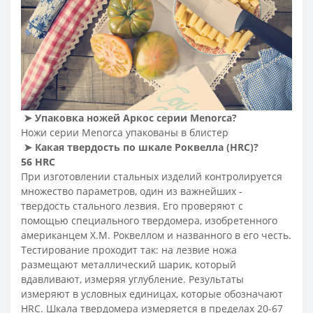
➤
Упаковка ножей Аркос серии Menorca
?
Ножи серии Menorca упакованы в блистер
➤
Какая твердость по шкале Роквелла (HRC
)?
56 HRC
При изготовлении стальных изделий контролируется
множество параметров, один из важнейших -
твердость стального лезвия. Его проверяют с
помощью специального твердомера, изобретенного
американцем Х.М. Роквеллом и названного в его честь.
Тестирование проходит так: на лезвие ножа
размещают металлический шарик, который
вдавливают, измеряя углубление. Результаты
измеряют в условных единицах, которые обозначают
HRC. Шкала твердомера измеряется в пределах 20-67