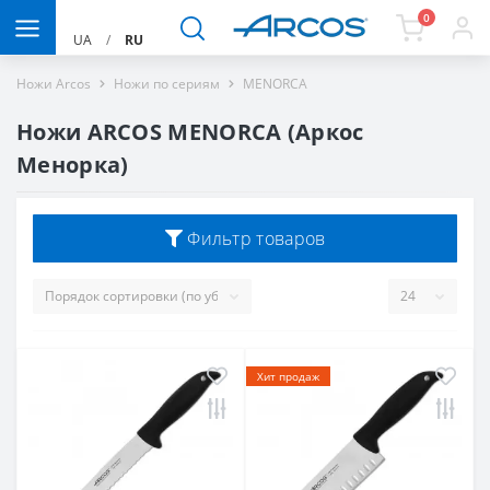
0
UA
/
RU
Ножи Arcos
Ножи по сериям
MENORCA
Ножи ARCOS MENORCA (Аркос
Менорка)
Фильтр товаров
Хит продаж