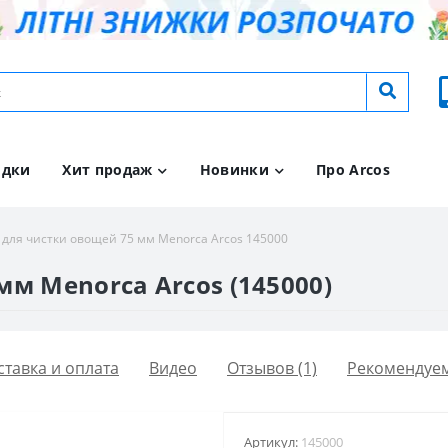
идки
Хит продаж
Новинки
Про Arcos
 для чистки овощей 75 мм Menorca Arcos 145000
м Menorca Arcos (145000)
ставка и оплата
Видео
Отзывов (1)
Рекомендуе
Артикул:
145000