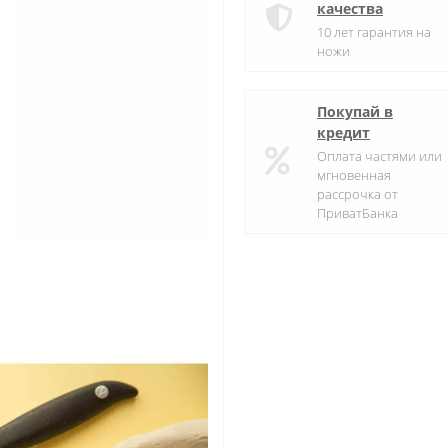
качества
10 лет гарантия на
ножи
Покупай в
кредит
Оплата частями или
мгновенная
рассрочка от
ПриватБанка