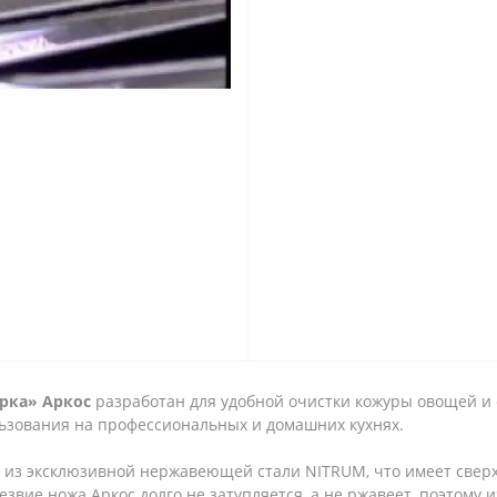
рка» Аркос
разработан для удобной очистки кожуры овощей и 
льзования на профессиональных и домашних кухнях.
и из эксклюзивной нержавеющей стали NITRUM, что имеет све
езвие ножа Аркос долго не затупляется, а не ржавеет, поэтому 