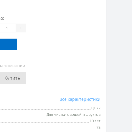
о:
+
мы перезвоним
Купить
Все характеристики
0,072
Для чистки овощей и фруктов
10 лет
75