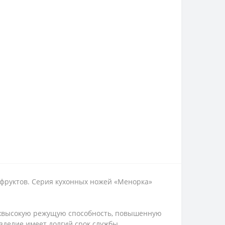
фруктов. Серия кухонных ножей «Менорка»
рхвысокую режущую способность, повышенную
изделие имеет долгий срок службы,