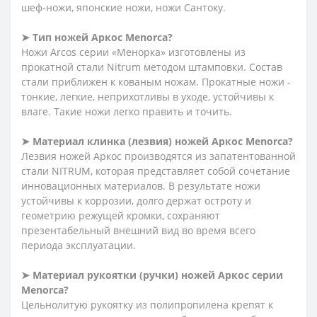
шеф-ножи, японские ножи, ножи Сантоку.
➤ Тип ножей Аркос Menorca?
Ножи Arcos серии «Менорка» изготовлены из
прокатной стали Nitrum методом штамповки. Состав
стали приближен к кованым ножам. Прокатные ножи -
тонкие, легкие, неприхотливы в уходе, устойчивы к
влаге. Такие ножи легко править и точить.
➤ Материал клинка (лезвия) ножей Аркос
Menorca?
Лезвия ножей Аркос производятся из запатентованной
стали NITRUM, которая представляет собой сочетание
инновационных материалов. В результате ножи
устойчивы к коррозии, долго держат остроту и
геометрию режущей кромки, сохраняют
презентабельный внешний вид во время всего
периода эксплуатации.
➤ Материал рукоятки (ручки) ножей Аркос серии
Menorca?
Цельнолитую рукоятку из полипропилена крепят к