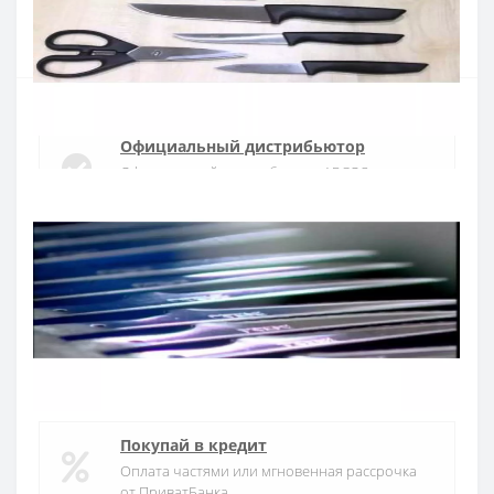
Купить
Официальный дистрибьютор
Официальный дистрибьютор ARCOS в
Украине
Быстрая доставка
Доставка в течении 1-3 дней по Украине
Гарантия качества
10 лет гарантия на ножи
Покупай в кредит
Оплата частями или мгновенная рассрочка
от ПриватБанка