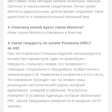
хвостовику ножа методом прямой инжекции, образуя
прочное и неразъемное соединение. Ручки серии
Menorca ударопрочные, долгое время сохраняют свою
целостность и привлекательный внешний вид.
➤ Упаковка ножей Аркос серии Menorca?
Ножи серии Menorca упакованы в блистер
➤ Какая твердость по шкале Роквелла (HRC)?
56 HRC
При изготовлении стальных изделий контролируется
множество параметров, один из важнейших -
твердость стального лезвия. Его проверяют с
помощью специального твердомера, изобретенного
американцем Х.М. Роквеллом и названного в его честь.
Тестирование проходит так: на лезвие ножа
размещают металлический шарик, который
вдавливают, измеряя углубление. Результаты
измеряют в условных единицах, которые обозначают
HRC. Шкала твердомера измеряется в пределах 20-67
единиц.