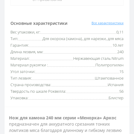
Основные характеристики
Все характеристики
Вес упаковки, кг:
0,11
Тип:
Для окорока (хамона), для нарезки, для мяса
Гарантия:
10 лет
Длина лезвия, мм:
240
Материал:
Нержавеющая сталь Nitrum
Материал рукоятки :
Полипропилен
Угол заточки:
15
Тип лезвия:
Штампованное
Страна производства:
Испания
Твердость по шкале Роквелла:
56
Упаковка:
Блистер
Нож для хамона 240 мм серии «Менорка» Аркос
предназначен для аккуратного срезания тонких
ломтиков мяса благодаря длинному и гибкому лезвию