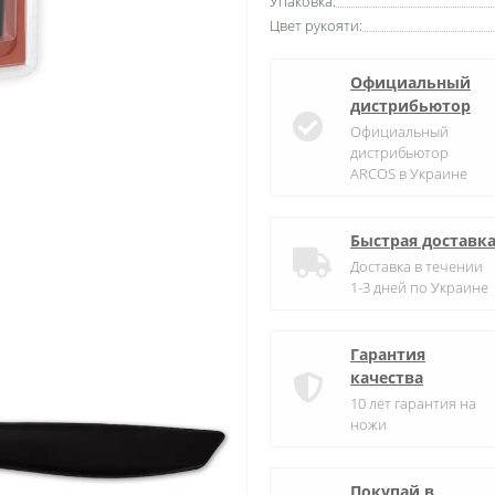
Упаковка:
Цвет рукояти:
Официальный
дистрибьютор
Официальный
дистрибьютор
ARCOS в Украине
Быстрая доставк
Доставка в течении
1-3 дней по Украине
Гарантия
качества
10 лет гарантия на
ножи
Покупай в