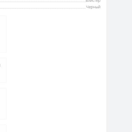
Блистер
Черный
а