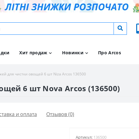
идки
Хит продаж
Новинки
Про Arcos
ей для чистки овощей 6 шт Niza Arcos 136500
щей 6 шт Nova Arcos (136500)
ставка и оплата
Отзывов (0)
Артикул:
136500