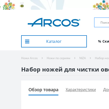
Каталог
% Ск
Ножи Arcos
Ножи по сериям
NIZA
Набор нож
Набор ножей для чистки ово
Обзор товара
Характеристики
До