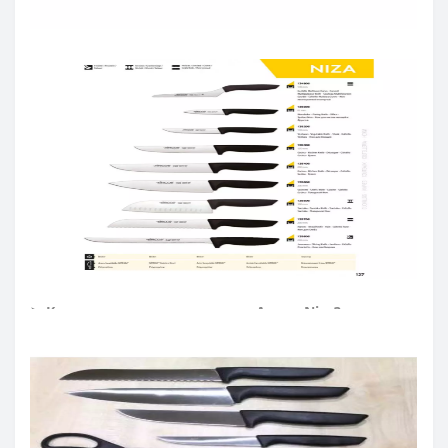
≡ ЧАСТО ЗАДАВАЕМЫЕ ВОПРОСЫ О КУХОННЫХ
НОЖАХ ARCOS NIZA?
➤ Как ухаживать за кухонными ножами Аркос?
Мойте кухонные ножи сразу после
использования.
По возможности мойте ножи для кухни вручную.
После эксплуатации насухо протирайте кухонные
ножи мягкой тканью.
Рекомендуем резать на деревянной или
пластиковой доске.
Храните кухонные ножи в сухом, недоступном для
детей месте.
➤ Какие ножи входят в серию Аркос Niza?
В коллекцию вошли: поварские ножи, ножи кухонные,
ножи для овощей и фруктов, ножи для чистки овощей,
ножи для нарезки, ножи для хлеба, ножи для хамона,
шеф-ножи, японские ножи, ножи Сантоку.
➤ Тип ножей Аркос Niza?