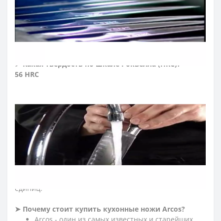
время сохраняют свою целостность и
привлекательный внешний вид.
➤ Упаковка ножей Аркос серии Niza?
Ножи серии Niza упакованы в блистер
➤ Какая твердость по шкале Роквелла (HRC)?
56 HRC
При изготовлении стальных изделий контролируется
множество параметров, один из важнейших -
твердость стального лезвия. Его проверяют с
помощью специального твердомера, изобретенного
американцем Х.М. Роквеллом и названного в его честь.
Тестирование проходит так: на лезвие ножа
размещают металлический шарик, который
вдавливают, измеряя углубление. Результаты
измеряют в условных единицах, которые обозначают
HRC. Шкала твердомера измеряется в пределах 20-67
единиц.
➤ Почему стоит купить кухонные ножи Arcos?
Arcos - один из самых известных и старейших