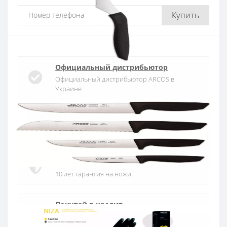
Купить
Официальный дистрибьютор
Официальный дистрибьютор ARCOS в
Украине
Быстрая доставка
Доставка в течении 1-3 дней по Украине
Гарантия качества
10 лет гарантия на ножи
Покупай в кредит
Оплата частями или мгновенная рассрочка
от ПриватБанка