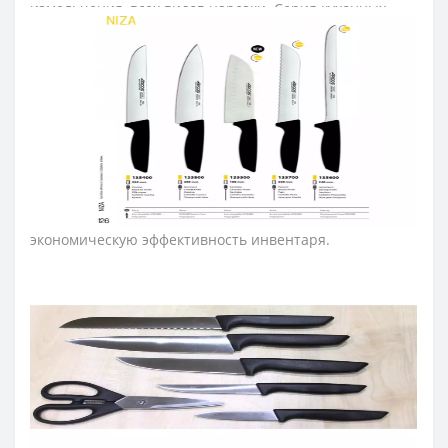
измельчения, всех видов нарезки. Серия кухонных
ножей Аркос «Ницца» легкая и удобная для
ежедневного использования на профессиональных и
домашних кухнях.
Лезвие ножа кухонного изготовили из эксклюзивной
нержавеющей стали NITRUM, которая имеет
сверхвысокую режущую способность, повышенную
твердость и коррозиестойкость. В результате лезвие
кухонного ножа долго не тупится, не ржавеет, поэтому
изделие имеет долгий срок службы, обеспечивая
экономическую эффективность инвентаря.
Рукоятка ножей для кухни серии «Ницца идеальна для
интенсивного использования благодаря эргономичной
форме с утолщением посредине. Комфортный захват
рукоятки не перегружает кисть руки в течение
длительной работы. Рукоятка из антискользящего
полипропилена устойчива к кислотам, хлору, влиянию
моющих средств и высоких температур.