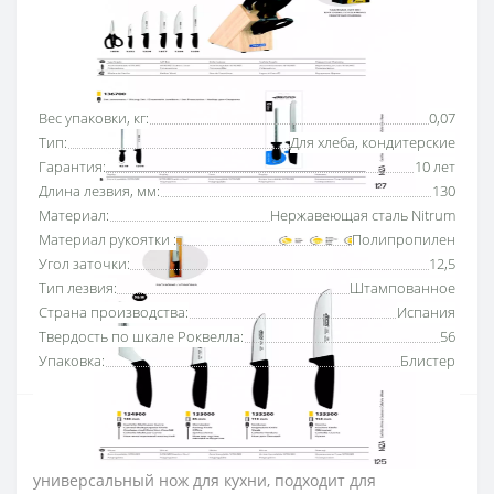
Основные характеристики
Все характеристики
Вес упаковки, кг:
0,07
Тип:
Для хлеба, кондитерские
Гарантия:
10 лет
Длина лезвия, мм:
130
Материал:
Нержавеющая сталь Nitrum
Материал рукоятки :
Полипропилен
Угол заточки:
12,5
Тип лезвия:
Штампованное
Страна производства:
Испания
Твердость по шкале Роквелла:
56
Упаковка:
Блистер
Нож кухонный 130 мм серии «Ницца» Аркос з
серрейторным краем –
многофункциональный и
универсальный нож для кухни, подходит для