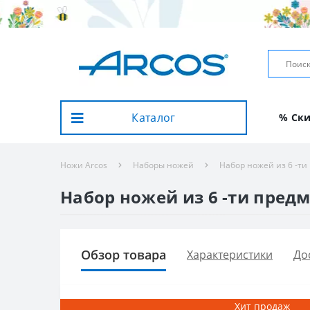
Каталог
% Ск
Ножи Arcos
Наборы ножей
Набор ножей из 6 -ти
Набор ножей из 6 -ти предме
Обзор товара
Характеристики
До
Хит продаж