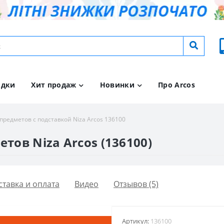
идки
Хит продаж
Новинки
Про Arcos
 предметов с подставкой Niza Arcos 136100
тов Niza Arcos (136100)
ставка и оплата
Видео
Отзывов (5)
Артикул:
136100