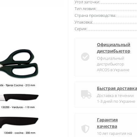
Угол заточки:
Тип лезвия:
Страна производства:
Упаковка:
Серия:
Официальный
дистрибьютор
Официальный
дистрибьютор
ARCOS в Украине
Быстрая доставк
Доставка в течении
1-3 дней по Украине
Гарантия
качества
10 лет гарантия на