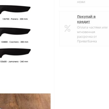
ножи
Покупай в
кредит
Оплата частями или
мгновенная
рассрочка от
ПриватБанка