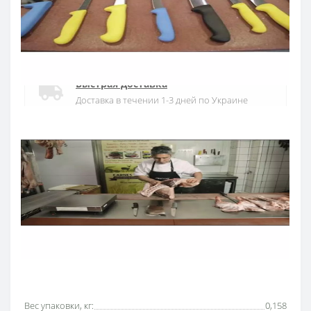
Официальный дистрибьютор
Официальный дистрибьютор ARCOS в
Украине
Быстрая доставка
Доставка в течении 1-3 дней по Украине
Гарантия качества
10 лет гарантия на ножи
Покупай в кредит
Оплата частями или мгновенная рассрочка
от ПриватБанка
Основные характеристики
Все характеристики
Вес упаковки, кг:
0,158