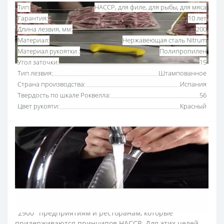
Тип:
HACCP, для филе, для рыбы, для мяса
Гарантия:
10 лет
Длина лезвия, мм:
200
Материал:
Нержавеющая сталь Nitrum
Материал рукоятки :
Полипропилен
Угол заточки:
15
Тип лезвия:
Штампованное
Страна производства:
Испания
Твердость по шкале Роквелла:
56
Цвет рукояти:
Красный
Нож филейный 200 мм «2900» Аркос с рукояткой
красного
цвета
используют для отделения тонких,
ровных филейных частей от мяса, рыбы или птицы.
Серию профессиональных ножей Аркос «2900»
разработали для интенсивного использования на
кухнях ресторанов и пищевых производств.
Рекомендуем приобретать серию ножей мясника
"2900" предприятиям и ресторанам, которые
придерживаются принципов HACCP. Для этих целей