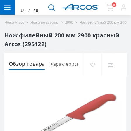
0
UA
/
RU
Ножи Arcos
Ножи по сериям
2900
Нож филейный 200 мм 2900 к
Нож филейный 200 мм 2900 красный
Arcos (295122)
Обзор товара
Характеристики
Доставка и опла