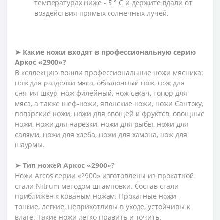
температурах ниже - 5 ° С и держите вдали от
воздействия прямых солнечных лучей.
➤ Какие ножи входят в профессиональную серию
Аркос «2900»?
В коллекцию вошли профессиональные ножи мясника:
нож для разделки мяса, обвалочный нож, нож для
снятия шкур, нож филейный, нож секач, топор для
мяса, а также шеф-ножи, японские ножи, ножи Сантоку,
поварские ножи, ножи для овощей и фруктов, овощные
ножи, ножи для нарезки, ножи для рыбы, ножи для
салями, ножи для хлеба, ножи для хамона, нож для
шаурмы.
➤ Тип ножей Аркос «2900»?
Ножи Arcos серии «2900» изготовлены из прокатной
стали Nitrum методом штамповки. Состав стали
приближен к кованым ножам. Прокатные ножи -
тонкие, легкие, неприхотливы в уходе, устойчивы к
влаге. Такие ножи легко править и точить.