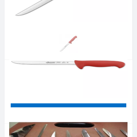
Артикул:
295122
Наличие:
нет в наличии
Кол-во:
Цена 959 грн.
-
+
КУПИТЬ