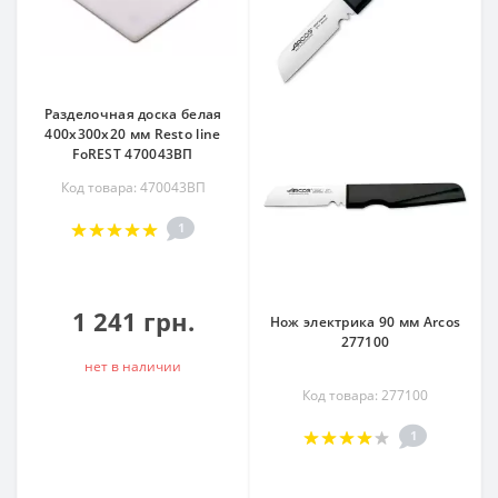
Разделочная доска белая
400х300х20 мм Resto line
FoREST 470043ВП
Код товара: 470043ВП
1
1 241 грн.
Нож электрика 90 мм Arcos
277100
нет в наличии
Код товара: 277100
1