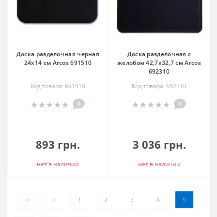
Доска разделочная черная
Доска разделочная с
24х14 см Arcos 691510
желобом 42,7х32,7 см Arcos
692310
Код товара: 691510
Код товара: 692310
0
0
893 грн.
3 036 грн.
нет в наличии
нет в наличии
|<
<
1
2
3
4
5