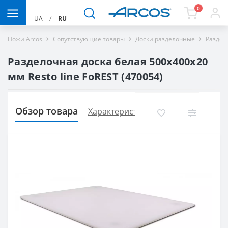
0
UA
/
RU
Ножи Arcos
Сопутствующие товары
Доски разделочные
Раздел
Разделочная доска белая 500х400х20
мм Resto line FoREST (470054)
Обзор товара
Характеристики
Доставка и опла