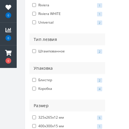
Riviera
1
Riviera WHITE
1
0
Universal
2
0
Тип лезвия
Штампованное
2
0
Упаковка
Блистер
2
Коробка
4
Размер
325х265х12 мм
5
400х300х15 мм
1