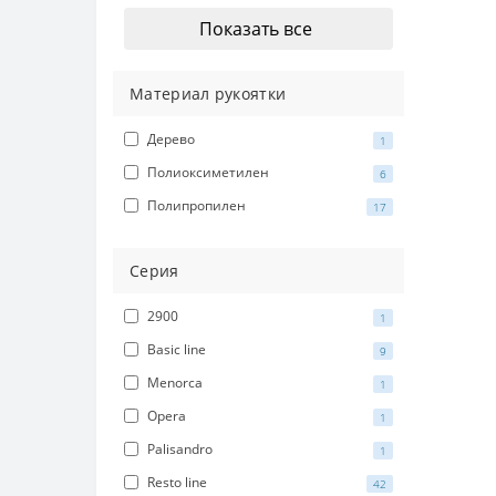
Показать все
Материал рукоятки
Дерево
1
Полиоксиметилен
6
Полипропилен
17
Серия
2900
1
Basic line
9
Menorca
1
Opera
1
Palisandro
1
Resto line
42