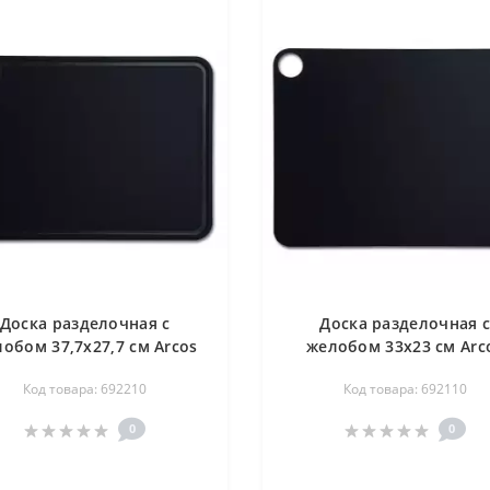
Доска разделочная с
Доска разделочная 
обом 37,7х27,7 см Arcos
желобом 33х23 см Arc
692210
692110
Код товара: 692210
Код товара: 692110
0
0