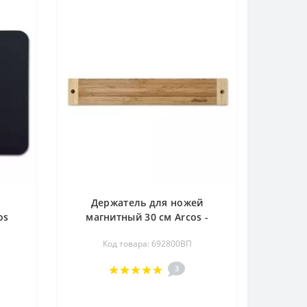
с
Держатель для ножей
os
магнитный 30 см Arcos -
видалений на сайт 692800ВП
Код товара: 692800ВП
3