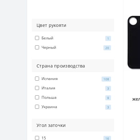
Цвет рукояти
Белый
1
Черный
20
Страна производства
Испания
108
Италия
3
Польша
9
жел
Украина
3
Угол заточки
15
16