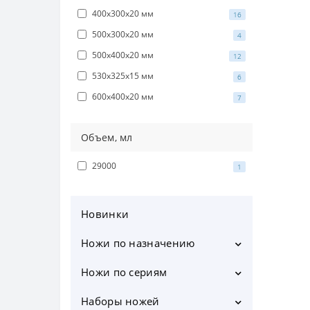
400х300х20 мм
16
500х300х20 мм
4
500х400х20 мм
12
530х325х15 мм
6
600х400х20 мм
7
Объем, мл
29000
1
Новинки
Ножи по назначению
Кухонные ножи
Ножи по сериям
Шеф ножи
CLARA
Наборы ножей