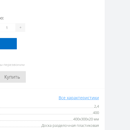
о:
+
мы перезвоним
Купить
Все характеристики
2,4
400
400х300х20 мм
Доска разделочная пластиковая