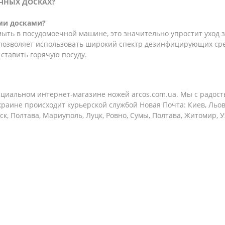
ЧНЫХ ДОСКАХ?
ми досками?
ыть в посудомоечной машине, это значительно упростит уход з
 позволяет использовать широкий спектр дезинфицирующих сре
ставить горячую посуду.
циальном интернет-магазине ножей arcos.com.ua. Мы с радос
краине происходит курьерской службой Новая Почта: Киев, Льово
, Полтава, Мариуполь, Луцк, Ровно, Сумы, Полтава, Житомир, 