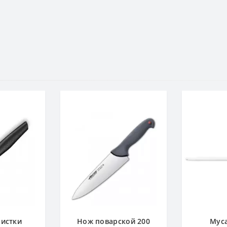
чистки
Нож поварской 200
Муса