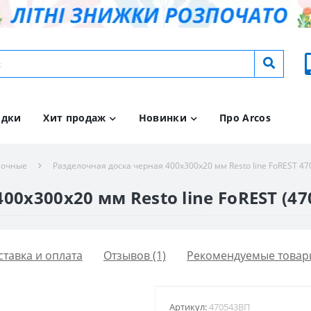
идки
Хит продаж
Новинки
Про Arcos
лочные
Разделочная доска черная 400х300х20 мм Resto line FoREST 4
00х300х20 мм Resto line FoREST (47
ставка и оплата
Отзывов (1)
Рекомендуемые товар
Артикул:
470543ВП