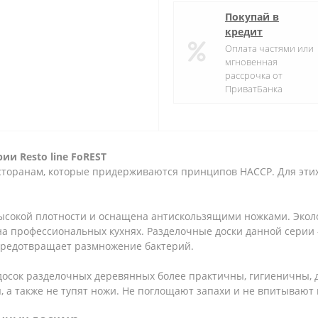
Покупай в
кредит
Оплата частями или
мгновенная
рассрочка от
ПриватБанка
ии Resto line FoREST
торанам, которые придерживаются принципов HACCP. Для эти
 высокой плотности и оснащена антискользящими ножками. Эко
на профессиональных кухнях. Разделочные доски данной серии 
о предотвращает размножение бактерий.
досок разделочных деревянных более практичны, гигиеничны, 
я, а также не тупят ножи. Не поглощают запахи и не впитывают 