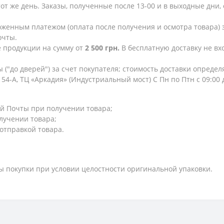
тот же день. Заказы, полученные после 13-00 и в выходные дн
женным платежом (оплата после получения и осмотра товара) з
очты.
е продукции на сумму от
2 500 грн.
В бесплатную доставку не в
 ("до дверей") за счет покупателя; стоимость доставки опреде
154-А, ТЦ «Аркадия» (Индустриальный мост) С Пн по Птн с 09:00
й Почты при получении товара;
лучении товара;
 отправкой товара.
ты покупки при условии целостности оригинальной упаковки.