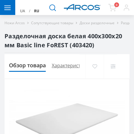
0
UA
/
RU
Ножи Arcos
Сопутствующие товары
Доски разделочные
Раздело
Разделочная доска белая 400х300х20
мм Basic line FoREST (403420)
Обзор товара
Характеристики
Доставка и опла