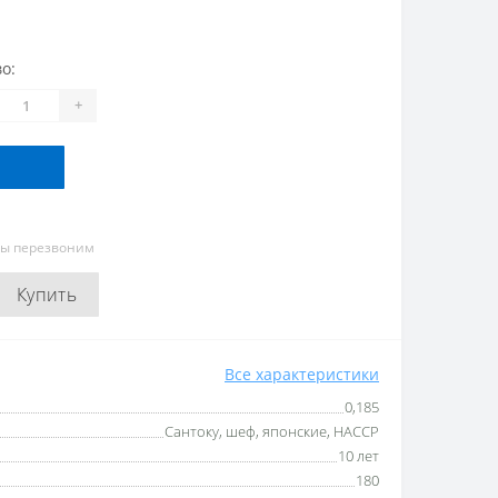
о:
+
мы перезвоним
Купить
Все характеристики
0,185
Сантоку, шеф, японские, HACCP
10 лет
180