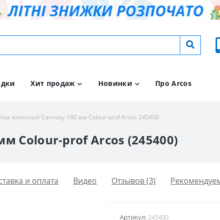
идки
Хит продаж
Новинки
Про Arcos
Нож японский Сантоку 180 мм Сolour-prof Arcos 245400
м Сolour-prof Arcos (245400)
ставка и оплата
Видео
Отзывов (3)
Рекомендуе
Артикул:
245400