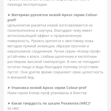
периода эксплуатации.
➤ Материал рукоятки ножей Аркос серии
Сolour-
prof?
Цельнолитая рукоятка ножей изготавливается из
полипропилена и каучука, благодаря чему имеет
антискользящий эффект и прорезиненную
поверхность. Рукоять крепится к хвостовику ножа
методом прямой инжекции, образуя прочное и
неразъемное соединение. Ручки серии «Колор-проф»
устойчивы к влаге, слабым щелочным и кислотным
растворам, высокой температуре. В них не попадают
остатки пищи и вода благодаря полному отсутствию
пустот. Они долгое время сохраняют свою целостность
и внешний вид.
➤ Упаковка ножей Аркос серии
Сolour-prof
Ножи серии Колор-проф упакованы в блистер
➤ Какая твердость по шкале Роквелла (HRC)?
56 HRC