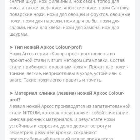
снятия шкур, нож филейный, нож секач, топор для
мяса, а также шеф-ножи, японские ножи, ножи Сантоку,
поварские ножи, ножи для овощей и фруктов, овощные
ножи, ножи для нарезки, ножи для рыбы, ножи для
салями, ножи для хлеба, ножи для хамона, нож для
шаурмы.
➤ Тип ножей Аркос
Сolour-prof?
Ножи Arcos серии «Колор-проф» изготовлены из
прокатной стали Nitrum методом штамповки. Состав
стали приближен к кованым ножам. Прокатные ножи -
тонкие, легкие, неприхотливы в уходе, устойчивы к
влаге. Такие ножи легко править и точить.
➤ Материал клинка (лезвия) ножей Аркос
Сolour-
prof?
Лезвия ножей Аркос производятся из запатентованной
стали NITRUM, которая представляет собой сочетание
инновационных материалов. В результате ножи
устойчивы к коррозии, долго держат остроту и
геометрию режущей кромки, сохраняют
презентабельный внешний вид во время всего