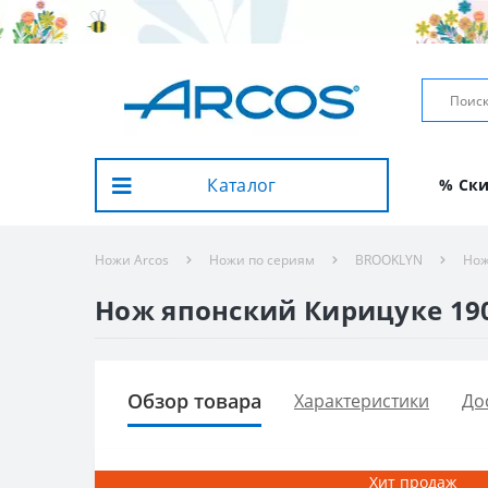
Каталог
% Ск
Ножи Arcos
Ножи по сериям
BROOKLYN
Нож
Нож японский Кирицуке 190 
Обзор товара
Характеристики
До
Хит продаж