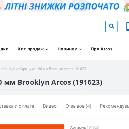
идки
Хит продаж
Новинки
Про Arcos
 японский Кирицуке 190 мм Brooklyn Arcos 191623
мм Brooklyn Arcos (191623)
ставка и оплата
Видео
Отзывов (4)
Рекомендуе
Артикул:
191623