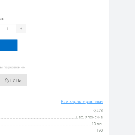
о:
+
мы перезвоним
Купить
Все характеристики
0,273
Шеф, японские
10 лет
190