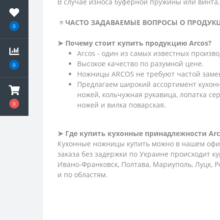
В случае износа буферной пружины или винта, 
≡ ЧАСТО ЗАДАВАЕМЫЕ ВОПРОСЫ О ПРОДУК
0
➤ Почему стоит купить продукцию Arcos?
Arcos - один из самых известных произв
Высокое качество по разумной цене.
0
Ножницы ARCOS не требуют частой замен
Предлагаем широкий ассортимент кухонн
ножей, кольчужная рукавица, лопатка се
ножей и вилка поварская.
0
➤ Где купить кухонные принадлежности Arc
Кухонные ножницы купить можно в нашем офиц
заказа без задержки по Украине происходит ку
Ивано-Франковск, Полтава, Мариуполь, Луцк, Р
и по областям.