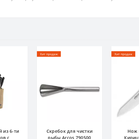
Хит продаж
Хит продаж
 из 6-ти
Скребок для чистки
Нож 
ов с
рыбы Arcos 790500
Кириц