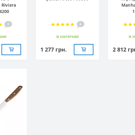
Riviera
Manha
4200
1
3
6
чии
в наличии
в 
1 277 грн.
2 812 гр