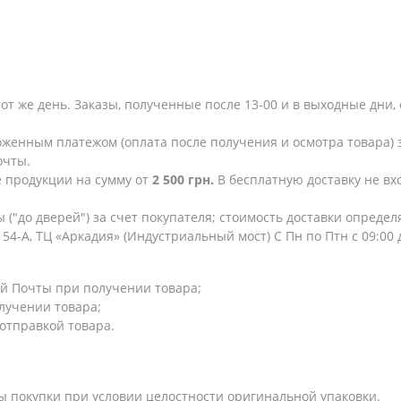
тот же день. Заказы, полученные после 13-00 и в выходные дн
женным платежом (оплата после получения и осмотра товара) з
очты.
е продукции на сумму от
2 500 грн.
В бесплатную доставку не в
 ("до дверей") за счет покупателя; стоимость доставки опреде
154-А, ТЦ «Аркадия» (Индустриальный мост) С Пн по Птн с 09:00
й Почты при получении товара;
лучении товара;
 отправкой товара.
ты покупки при условии целостности оригинальной упаковки.