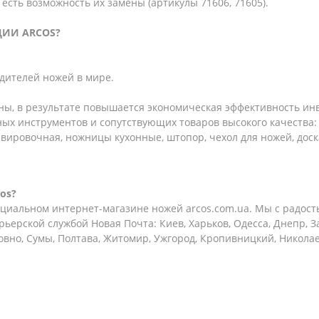
есть возможность их замены (артикулы 71606, 71605).
ЦИИ ARCOS?
одителей ножей в мире.
ы, в результате повышается экономическая эффективность ин
ых инструментов и сопутствующих товаров высокого качества
рвировочная, ножницы кухонные, штопор, чехол для ножей, доск
os?
иальном интернет-магазине ножей arcos.com.ua. Мы с радост
рьерской службой Новая Почта: Киев, Харьков, Одесса, Днепр, 
овно, Сумы, Полтава, Житомир, Ужгород, Кропивницкий, Никола