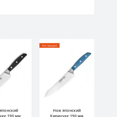
Хит продаж
японский
Нож японский
уке 190 мм
Кирицуке 190 мм