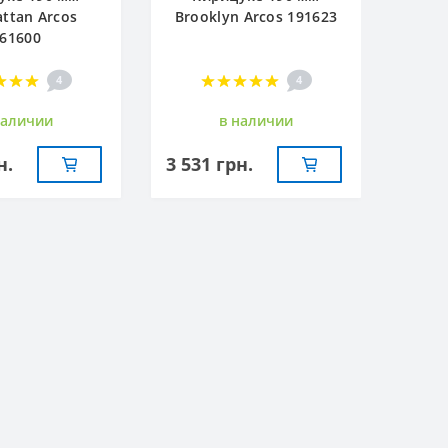
ttan Arcos
Brooklyn Arcos 191623
61600
4
4
наличии
в наличии
н.
3 531 грн.