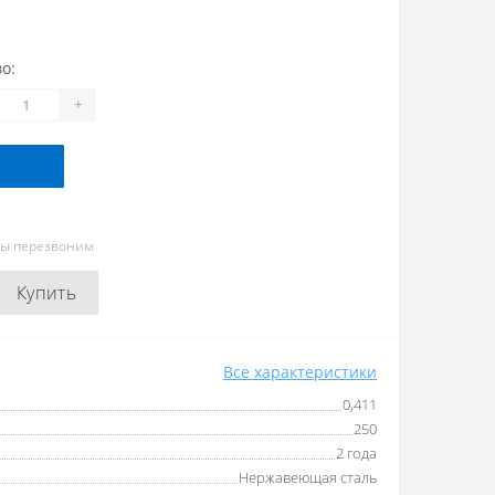
о:
+
мы перезвоним
Купить
Все характеристики
0,411
250
2 года
Нержавеющая сталь