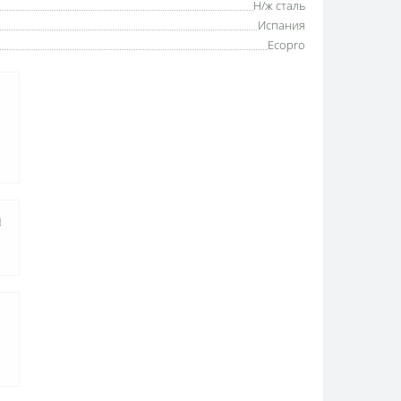
Н/ж сталь
Испания
Ecopro
а