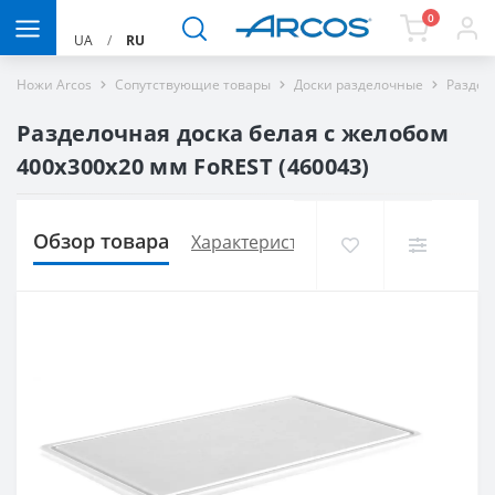
0
UA
/
RU
Ножи Arcos
Сопутствующие товары
Доски разделочные
Раздел
Разделочная доска белая с желобом
400х300х20 мм FoREST (460043)
Обзор товара
Характеристики
Доставка и опла