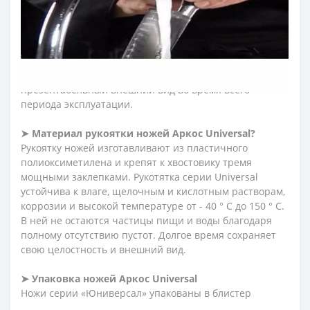
Universal?
Лезвия ножей Аркос производятся из запатентованной
стали NITRUM, которая представляет собой сочетание
инновационных материалов. В результате ножи
устойчивы к коррозии, долго держат остроту и
геометрию режущей кромки, сохраняют
презентабельный внешний вид во время всего
периода эксплуатации.
➤ Материал рукоятки ножей Аркос
Universal?
Рукоятку ножей изготавливают из пластичного
полиоксиметилена и крепят к хвостовику тремя
мощными заклепками. Рукотятка серии Universal
устойчива к влаге, щелочным и кислотным растворам,
коррозии и высокой температуре от - 40 ° C до 150 ° C.
В ней не остаются частицы пищи и воды благодаря
полному отсутствию пустот. Долгое время сохраняет
свою целостность и внешний вид.
➤ Упаковка ножей Аркос
Universal
Ножи серии «Юниверсал» упакованы в блистер