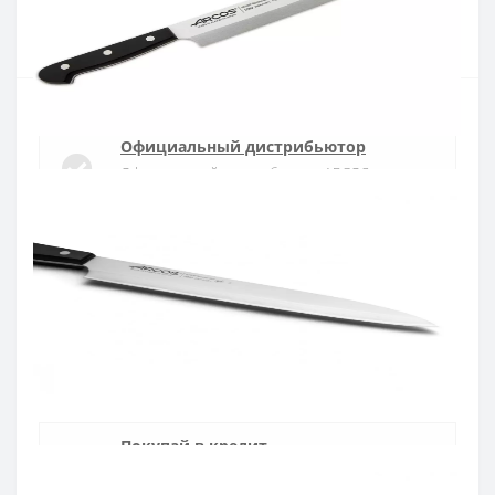
Купить
Официальный дистрибьютор
Официальный дистрибьютор ARCOS в
Украине
Быстрая доставка
Доставка в течении 1-3 дней по Украине
Гарантия качества
10 лет гарантия на ножи
Покупай в кредит
Оплата частями или мгновенная рассрочка
от ПриватБанка