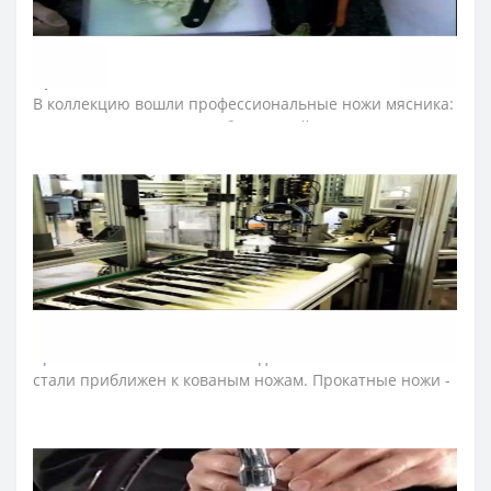
➤ Какие ножи входят в профессиональную серию
Аркос
Universal?
В коллекцию вошли профессиональные ножи мясника:
нож для разделки мяса, обвалочный нож, нож для
снятия шкур, нож филейный, нож секач, топор для
мяса, а также шеф-ножи, японские ножи, ножи Сантоку,
поварские ножи, ножи для овощей и фруктов, овощные
ножи, ножи для нарезки, ножи для рыбы, ножи для
салями, ножи для хлеба, ножи для хамона, нож для
шаурмы.
➤ Тип ножей Аркос
Universal?
Ножи Arcos серии «Юниверсал» изготовлены из
прокатной стали Nitrum методом штамповки. Состав
стали приближен к кованым ножам. Прокатные ножи -
тонкие, легкие, неприхотливы в уходе, устойчивы к
влаге. Такие ножи легко править и точить.
➤ Материал клинка (лезвия) ножей Аркос