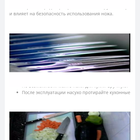
размещенный на конце рукоятки ножа серии
«Юниверсал», предотвращает скольжение руки повара
и влияет на безопасность использования ножа.
Рукоятка – гигиенична, т.к. прошла
антибактериальную обработку, которая сдерживает
распространение бактерий, грибков и плесени.
≡ ЧАСТО ЗАДАВАЕМЫЕ ВОПРОСЫ О
ПРОФЕССИОНАЛЬНЫХ НОЖАХ ARCOS
UNIVERSAL?
➤ Как ухаживать за кухонными ножами Аркос?
Мойте кухонные ножи сразу после
использования.
По возможности мойте ножи для кухни вручную.
После эксплуатации насухо протирайте кухонные
ножи мягкой тканью.
Рекомендуем резать на деревянной или
пластиковой доске.
Для ухода за лезвием ножа регулярно правьте
кухонные ножи с помощью мусата Arcos.
Храните кухонные ножи в сухом, недоступном для
детей месте.