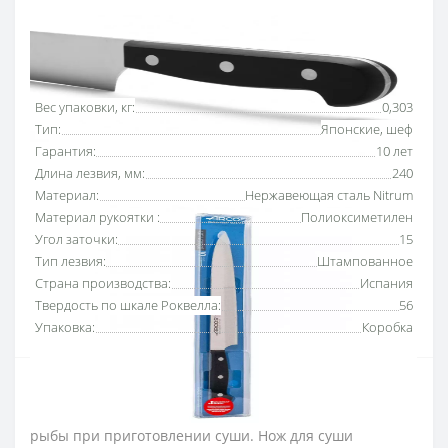
Основные характеристики
Все характеристики
Вес упаковки, кг:
0,303
Тип:
Японские, шеф
Гарантия:
10 лет
Длина лезвия, мм:
240
Материал:
Нержавеющая сталь Nitrum
Материал рукоятки :
Полиоксиметилен
Угол заточки:
15
Тип лезвия:
Штампованное
Страна производства:
Испания
Твердость по шкале Роквелла:
56
Упаковка:
Коробка
Нож японский Янагиба 240 мм серии «
Юниверсал»
Аркос
используют для тонкой слайсерной нарезки
рыбы при приготовлении суши. Нож для суши