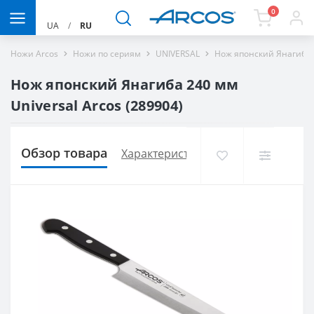
0
UA
/
RU
Ножи Arcos
Ножи по сериям
UNIVERSAL
Нож японский Янагиба 2
Нож японский Янагиба 240 мм
Universal Arcos (289904)
Обзор товара
Характеристики
Доставка и опла