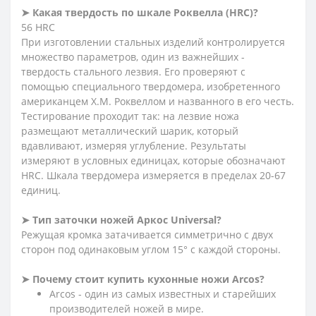
➤ Какая твердость по шкале Роквелла (HRC)?
56 HRC
При изготовлении стальных изделий контролируется
множество параметров, один из важнейших -
твердость стального лезвия. Его проверяют с
помощью специального твердомера, изобретенного
американцем Х.М. Роквеллом и названного в его честь.
Тестирование проходит так: на лезвие ножа
размещают металлический шарик, который
вдавливают, измеряя углубление. Результаты
измеряют в условных единицах, которые обозначают
HRC. Шкала твердомера измеряется в пределах 20-67
единиц.
➤ Тип заточки ножей Аркос
Universal
?
Режущая кромка затачивается симметрично с двух
сторон под одинаковым углом 15° с каждой стороны.
➤ Почему стоит купить кухонные ножи Arcos?
Arcos - один из самых известных и старейших
производителей ножей в мире.