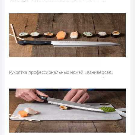
«янагиба» в переводе означает «лист ивы» за
визуальной схожестью с листьями этого дерева.
Лезвие ножа японского изготовили из эксклюзивной
нержавеющей стали NITRUM, которая имеет
сверхвысокую режущую способность, повышенную
твердость и коррозиестойкость. В результате лезвие
шеф-ножа долго не тупится, не ржавеет, поэтому
изделие имеет долгий срок службы, обеспечивая
экономическую эффективность инвентаря.
Рукоятка профессиональных ножей «Юниверсал»
идеальна для интенсивного использования благодаря
эргономичной форме с утолщением посредине.
Комфортный захват рукоятки не перегружает кисть
руки в течение длительной работы. Рукоятку
изготовили из полиоксиметиленовых накладок,
которые не создают щелей и предотвращают
проникновение микроскопических элементов пищи.
Закрепляют конструкцию рукоятки японского ножа
прочные металлические заклепки. Выступ,