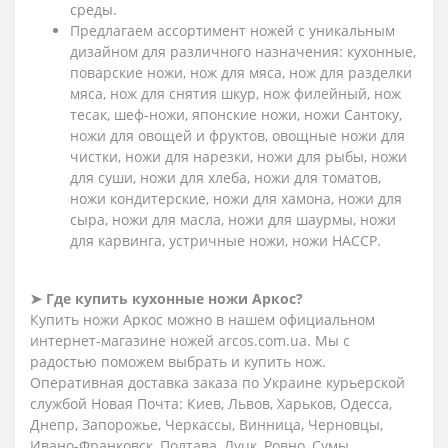
среды.
Предлагаем ассортимент ножей с уникальным
дизайном для различного назначения: кухонные,
поварские ножи, нож для мяса, нож для разделки
мяса, нож для снятия шкур, нож филейный, нож
тесак, шеф-ножи, японские ножи, ножи Сантоку,
ножи для овощей и фруктов, овощные ножи для
чистки, ножи для нарезки, ножи для рыбы, ножи
для суши, ножи для хлеба, ножи для томатов,
ножи кондитерские, ножи для хамона, ножи для
сыра, ножи для масла, ножи для шаурмы, ножи
для карвинга, устричные ножи, ножи HACCP.
➤ Где купить кухонные ножи Аркос?
Купить ножи Аркос можно в нашем официальном
интернет-магазине ножей arcos.com.ua. Мы с
радостью поможем выбрать и купить нож.
Оперативная доставка заказа по Украине курьерской
службой Новая Почта: Киев, Львов, Харьков, Одесса,
Днепр, Запорожье, Черкассы, Винница, Черновцы,
Ивано-Франковск, Полтава, Луцк, Ровно, Сумы,