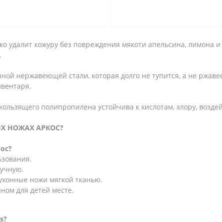
ко удалит кожуру без повреждения мякоти апельсина, лимона и
.
ной нержавеющей стали, которая долго не тупится, а не ржавее
вентаря.
скользящего полипропилена устойчива к кислотам, хлору, возд
Х НОЖАХ АРКОС?
ос?
ьзования.
ручную.
кухонные ножи мягкой тканью.
ном для детей месте.
s?