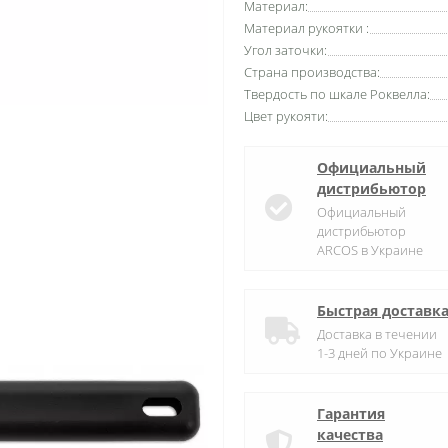
Материал:
Материал рукоятки :
Угол заточки:
Страна производства:
Твердость по шкале Роквелла:
Цвет рукояти:
Официальный
дистрибьютор
Официальный
дистрибьютор
ARCOS в Украине
Быстрая доставк
Доставка в течении
1-3 дней по Украине
Гарантия
качества