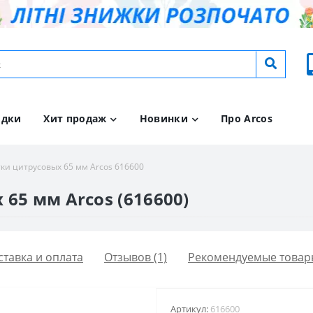
идки
Хит продаж
Новинки
Про Arcos
ки цитрусовых 65 мм Arcos 616600
65 мм Arcos (616600)
ставка и оплата
Отзывов (1)
Рекомендуемые товар
Артикул:
616600