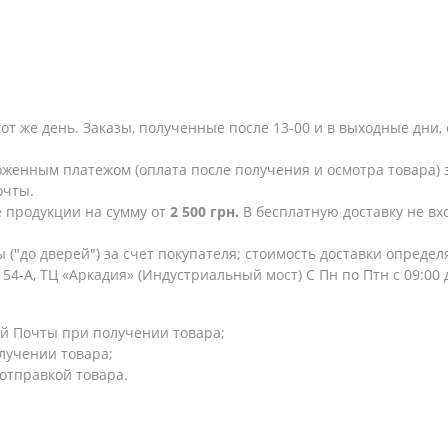
тот же день. Заказы, полученные после 13-00 и в выходные дн
женным платежом (оплата после получения и осмотра товара) з
очты.
е продукции на сумму от
2 500 грн.
В бесплатную доставку не в
 ("до дверей") за счет покупателя; стоимость доставки опреде
154-А, ТЦ «Аркадия» (Индустриальный мост) С Пн по Птн с 09:00
й Почты при получении товара;
лучении товара;
 отправкой товара.