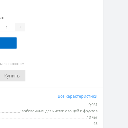
о:
+
мы перезвоним
Купить
Все характеристики
0,051
Карбовочные, для чистки овощей и фруктов
10 лет
65