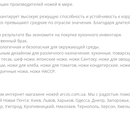
ейших производителей ножей в мире.
арантирует высокую режущую способность и устойчивость к кор
os превышают средние по отрасли значения. Благодаря длитель
 результате Вы экономите на покупке кухонного инвентаря.
твенный брак.
кологичная и безопасная для окружающей среды.
ным дизайном для различного назначения: кухонные, поварские
 тесак, шеф-ножи, японские ножи, ножи Сантоку, ножи для овощ
ши, ножи для хлеба, ножи для томатов, ножи кондитерские, ножи
стричные ножи, ножи HACCP.
м интернет-магазине ножей arcos.com.ua. Мы с радостью помо
й Новая Почта: Киев, Львов, Харьков, Одесса, Днепр, Запорожье
ир, Ужгород, Кропивницкий, Николаев, Тернополь, Херсон, Хмел