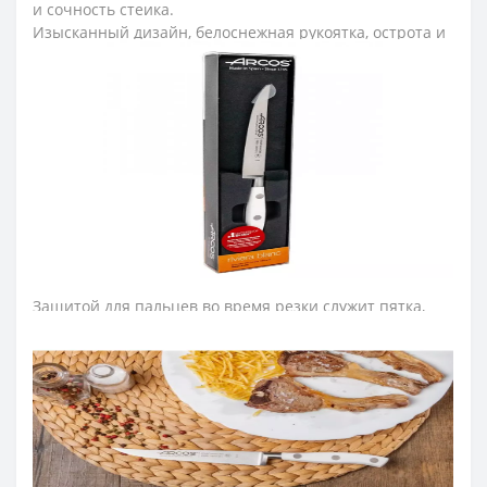
и сочность стейка.
Изысканный дизайн
,
белоснежная рукоятка, острота и
удобство кованых ножей серии Arcos Riviera White не
оставят равнодушными как профессионального
повара, так и домашнего пользователя.
Лезвие стейкового ножа изготовили из эксклюзивной
нержавеющей стали NITRUM, которая имеет
сверхвысокую режущую способность, повышенную
твердость и коррозиестойкость. В результате лезвие
ножа долго не тупится, не ржавеет, поэтому изделие
имеет долгий срок службы.
Защитой для пальцев во время резки служит пятка,
которая размещена на конце лезвия ножа и делает
изделие безопасным и надежным для постоянной
эксплуатации.
Рукоятку изготовили из полиоксиметиленовых
накладок, которые не создают щелей и
предотвращают проникновение микроскопических