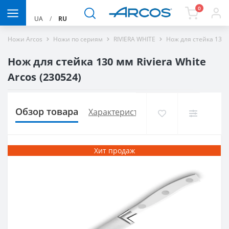
0
UA
/
RU
Ножи Arcos
Ножи по сериям
RIVIERA WHITE
Нож для стейка 130 м
Нож для стейка 130 мм Riviera White
Arcos (230524)
Обзор товара
Характеристики
Доставка и опла
Хит продаж