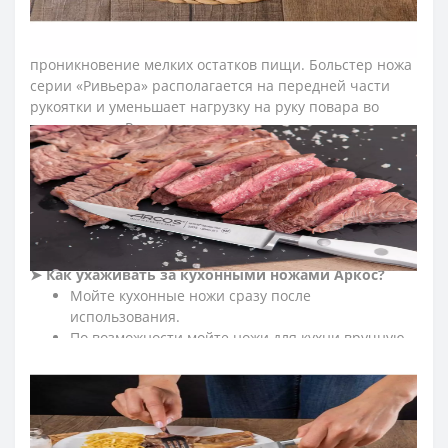
элементов пищи. Закрепляют конструкцию рукоятки
столового ножа прочные металлические заклепки. В
рукоятке отсутствуют щели, что предотвращает
проникновение мелких остатков пищи. Больстер ножа
серии «Ривьера» располагается на передней части
рукоятки и уменьшает нагрузку на руку повара во
время резки. Рукоятка прошла специальную
антибактериальную обработку, которая сдерживает
распространение бактерий, грибков и плесени.
≡ ЧАСТО ЗАДАВАЕМЫЕ ВОПРОСЫ О КУХОННЫХ
НОЖАХ АРКОС RIVIERA
WHITE
?
➤
Как ухаживать за кухонными ножами Аркос?
Мойте кухонные ножи сразу после
использования.
По возможности мойте ножи для кухни вручную.
После эксплуатации насухо протирайте кухонные
ножи мягкой тканью.
Для ухода за лезвием ножа регулярно правьте
кухонные ножи с помощью мусата Arcos.
Храните кухонные ножи в сухом, недоступном для