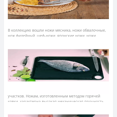
детей месте.
➤
Какие ножи входят в профессиональную серию
Аркос Riviera
White
?
В коллекцию вошли ножи мясника, ножи обвалочные,
нож филейный, шеф-ножи, японские ножи, ножи
Сантоку, ножи для овощей и фруктов, ножи для чистки
овощей, ножи для нарезки, ножи для томатов, ножи для
рыбы, ножи для хлеба, ножи для хамона.
➤
Тип ножей Аркос Riviera
White
?
Ножи Arcos серии Riviera изготовили методом горячей
ковки из эксклюзивной нержавеющей стали NITRUM.
Углеродную сталь сначала нагревают, а затем куют,
придавая форму профессиональном ножу. Кованые
ножи не имеют сварных швов, склеенных или пустых
участков. Ножам, изготовленным методом горячей
ковки, характерна высокая механическая прочность,
устойчивость к поломкам и окислениям.