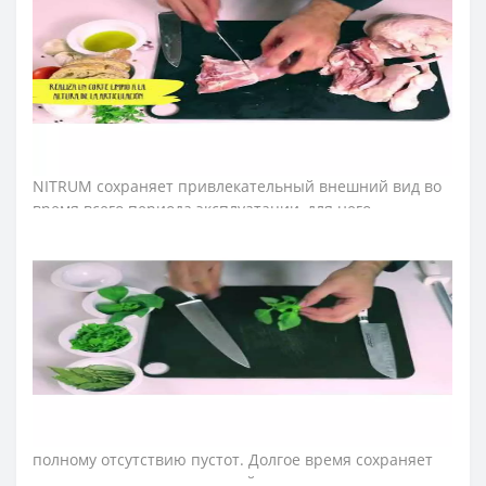
➤
Материал клинка (лезвия) ножей Аркос Riviera
White
?
Лезвие ножей Аркос изготавливают из
запатентованной стали NITRUM, сочетая
инновационные материалы. Непревзойденную
остроту лезвия создают по технологии «шелковый
край». Именно она позволила достичь идеальной и
длительной режущей способности. Клинок из стали
NITRUM сохраняет привлекательный внешний вид во
время всего периода эксплуатации, для него
характерна устойчивость к коррозии, долговечность в
процессе постоянного использования.
➤
Материал рукояти ножей Аркос Riviera
White
?
Рукоятку ножей изготавливают из пластичного
полиоксиметилена и крепят к хвостовику тремя
мощными заклепками. Рукоятка серии «Ривьера»
устойчива к влаге, щелочным и кислотным растворам,
коррозии и высокой температуре от - 40 ° C до 150 ° C.
В ней не остаются частицы пищи и воды благодаря
полному отсутствию пустот. Долгое время сохраняет
свою целостность и внешний вид.