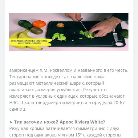
➤
Упаковка ножей Аркос серии Riviera
White
Ножи серии Riviera в подарочной упаковке.
➤
Какая твердость по шкале Роквелла (HRC)?
56 HRC
При изготовлении стальных изделий контролируется
множество параметров, один из важнейших -
твердость стального лезвия. Его проверяют с
помощью специального твердомера, изобретенного
американцем Х.М. Роквеллом и названного в его честь.
Тестирование проходит так: на лезвие ножа
размещают металлический шарик, который
вдавливают, измеряя углубление. Результаты
измеряют в условных единицах, которые обозначают
HRC. Шкала твердомера измеряется в пределах 20-67
единиц.
➤
Тип заточки ножей
Аркос
Riviera
White
?
Режущая кромка затачивается симметрично с двух
сторон под одинаковым углом 15° с каждой стороны.