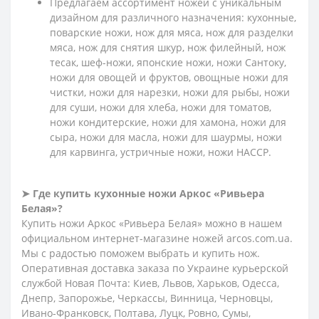
Предлагаем ассортимент ножей с уникальным
дизайном для различного назначения: кухонные,
поварские ножи, нож для мяса, нож для разделки
мяса, нож для снятия шкур, нож филейный, нож
тесак, шеф-ножи, японские ножи, ножи Сантоку,
ножи для овощей и фруктов, овощные ножи для
чистки, ножи для нарезки, ножи для рыбы, ножи
для суши, ножи для хлеба, ножи для томатов,
ножи кондитерские, ножи для хамона, ножи для
сыра, ножи для масла, ножи для шаурмы, ножи
для карвинга, устричные ножи, ножи HACCP.
➤
Где купить кухонные ножи Аркос «Ривьера
Белая»?
Купить ножи Аркос «Ривьера Белая» можно в нашем
официальном интернет-магазине ножей arcos.com.ua.
Мы с радостью поможем выбрать и купить нож.
Оперативная доставка заказа по Украине курьерской
службой Новая Почта: Киев, Львов, Харьков, Одесса,
Днепр, Запорожье, Черкассы, Винница, Черновцы,
Ивано-Франковск, Полтава, Луцк, Ровно, Сумы,