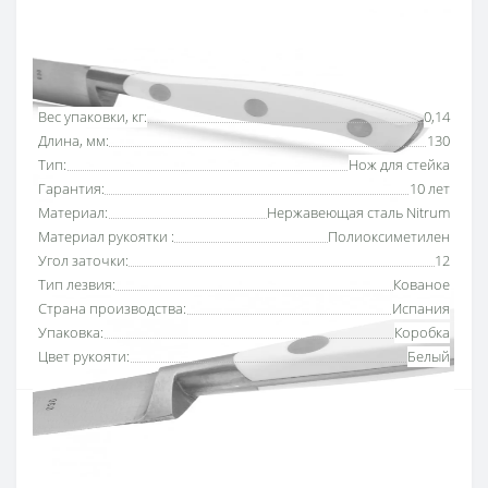
Основные характеристики
Все характеристики
Вес упаковки, кг:
0,14
Длина, мм:
130
Тип:
Нож для стейка
Гарантия:
10 лет
Материал:
Нержавеющая сталь Nitrum
Материал рукоятки :
Полиоксиметилен
Угол заточки:
12
Тип лезвия:
Кованое
Страна производства:
Испания
Упаковка:
Коробка
Цвет рукояти:
Белый
Нож для стейка 130 мм серии «Ривьера Белая»
Аркос с белой рукояткой
используют для легкого
отрезания кусочков готового мяса, сохраняя структуру