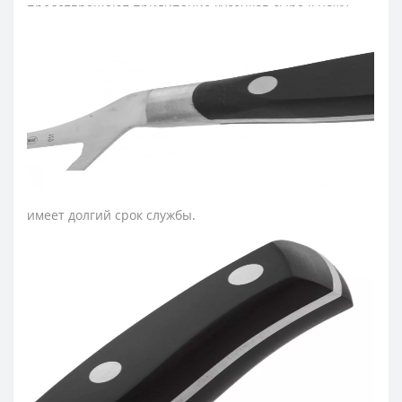
предотвращают прилипание кусочков сыра к ножу.
Утонченный дизайн, острота и удобство кованых
ножей серии Arcos Riviera не оставят равнодушными
как профессионального повара, так и домашнего
пользователя.
Лезвие ножа для сыра изготовили из эксклюзивной
нержавеющей стали NITRUM, которая имеет
сверхвысокую режущую способность, повышенную
твердость и коррозиестойкость. В результате лезвие
ножа долго не тупится, не ржавеет, поэтому изделие
имеет долгий срок службы.
Защитой для пальцев во время резки служит пятка,
которая размещена на конце лезвия ножа и делает
изделие безопасным и надежным для постоянной
эксплуатации.
Рукоятку изготовили из полиоксиметиленовых
накладок, которые не создают щелей и
предотвращают проникновение микроскопических