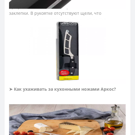
элементов пищи. Закрепляют конструкцию рукоятки
профессионального ножа прочные металлические
заклепки. В рукоятке отсутствуют щели, что
предотвращает проникновение мелких остатков
пищи. Больстер ножа для нарезки серии «Ривьера»
располагается на передней части рукоятки и
уменьшает нагрузку на руку повара во время резки.
Рукоятка прошла специальную антибактериальную
обработку, которая сдерживает распространение
бактерий, грибков и плесени.
≡ ЧАСТО ЗАДАВАЕМЫЕ ВОПРОСЫ О КУХОННЫХ
НОЖАХ АРКОС РИВЬЕРА?
➤
Как ухаживать за кухонными ножами Аркос?
Мойте кухонные ножи сразу после
использования.
По возможности мойте ножи для кухни вручную.
После эксплуатации насухо протирайте кухонные
ножи мягкой тканью.
Рекомендуем резать на деревянной или
пластиковой доске.