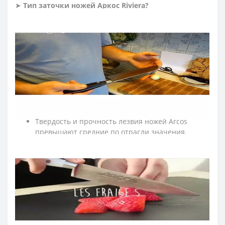
➤
Тип заточки ножей
Аркос
Riviera
?
Режущая кромка затачивается симметрично с двух
сторон под одинаковым углом 15° с каждой стороны.
➤
Почему стоит купить кухонные ножи Arcos?
Arcos - один из самых известных и старейших
производителей ножей в мире.
Высокое качество по разумной цене.
Изготовлены из стали Nitrum, которая
гарантирует высокую режущую способность и
устойчивость к коррозии.
Твердость и прочность лезвия ножей Arcos
превышают средние по отрасли значения.
Благодаря длительной остроте ножа и его
износостойкости потребность в заточке
возникает реже.
Ножи ARCOS не требуют частой замены, в
результате Вы экономите на покупке кухонного
инвентаря.
Arcos дает 10 лет гарантии на производственный
брак.