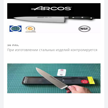
В ней не остаются частицы пищи и воды благодаря
полному отсутствию пустот. Долгое время сохраняет
свою целостность и внешний вид.
➤
Упаковка ножей Аркос серии Riviera
Ножи серии Riviera в подарочной упаковке.
➤
Какая твердость по шкале Роквелла (HRC)?
56 HRC
При изготовлении стальных изделий контролируется
множество параметров, один из важнейших -
твердость стального лезвия. Его проверяют с
помощью специального твердомера, изобретенного
американцем Х.М. Роквеллом и названного в его честь.
Тестирование проходит так: на лезвие ножа
размещают металлический шарик, который
вдавливают, измеряя углубление. Результаты
измеряют в условных единицах, которые обозначают
HRC. Шкала твердомера измеряется в пределах 20-67
единиц.