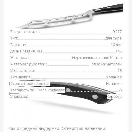
Основные характеристики
Все характеристики
Вес упаковки, кг:
0,227
Тип:
Для сыра
Гарантия:
10 лет
Длина лезвия, мм:
145
Материал:
Нержавеющая сталь Nitrum
Материал рукоятки :
Полиоксиметилен
Угол заточки:
15
Тип лезвия:
Кованое
Страна производства:
Испания
Твердость по шкале Роквелла:
56
Упаковка:
Коробка
Нож для сыра 145 мм серии «Ривьера» Аркос
подходит для нарезки сыров, как с мягкой текстурой,
так и средней выдержки. Отверстия на лезвии