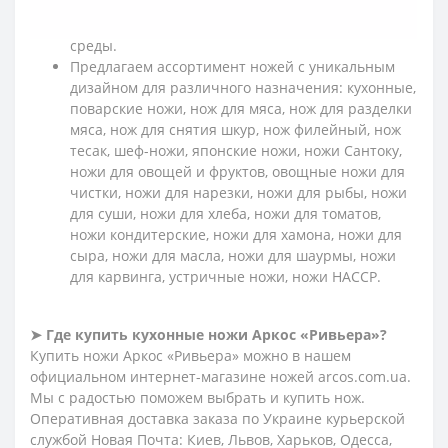
Технология изготовления стали Nitrum
экологичная и безопасная для окружающей
среды.
Предлагаем ассортимент ножей с уникальным
дизайном для различного назначения: кухонные,
поварские ножи, нож для мяса, нож для разделки
мяса, нож для снятия шкур, нож филейный, нож
тесак, шеф-ножи, японские ножи, ножи Сантоку,
ножи для овощей и фруктов, овощные ножи для
чистки, ножи для нарезки, ножи для рыбы, ножи
для суши, ножи для хлеба, ножи для томатов,
ножи кондитерские, ножи для хамона, ножи для
сыра, ножи для масла, ножи для шаурмы, ножи
для карвинга, устричные ножи, ножи HACCP.
➤
Где купить кухонные ножи Аркос «Ривьера»?
Купить ножи Аркос «Ривьера» можно в нашем
официальном интернет-магазине ножей arcos.com.ua.
Мы с радостью поможем выбрать и купить нож.
Оперативная доставка заказа по Украине курьерской
службой Новая Почта: Киев, Львов, Харьков, Одесса,