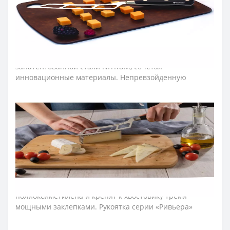
участков. Ножам, изготовленным методом горячей
ковки, характерна высокая механическая прочность,
устойчивость к поломкам и окислениям.
➤
Материал клинка (лезвия) ножей Аркос Riviera?
Лезвие ножей Аркос изготавливают из
запатентованной стали NITRUM, сочетая
инновационные материалы. Непревзойденную
остроту лезвия создают по технологии «шелковый
край». Именно она позволила достичь идеальной и
длительной режущей способности. Клинок из стали
NITRUM сохраняет привлекательный внешний вид во
время всего периода эксплуатации, для него
характерна устойчивость к коррозии, долговечность в
процессе постоянного использования.
➤
Материал рукояти ножей Аркос Riviera?
Рукоятку ножей изготавливают из пластичного
полиоксиметилена и крепят к хвостовику тремя
мощными заклепками. Рукоятка серии «Ривьера»
устойчива к влаге, щелочным и кислотным растворам,
коррозии и высокой температуре от - 40 ° C до 150 ° C.