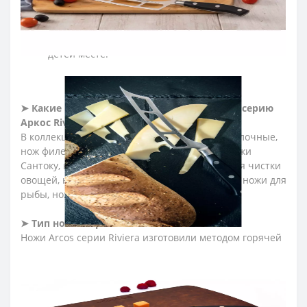
Для ухода за лезвием ножа регулярно правьте
кухонные ножи с помощью мусата Arcos.
Храните кухонные ножи в сухом, недоступном для
детей месте.
➤
Какие ножи входят в профессиональную серию
Аркос Riviera?
В коллекцию вошли ножи мясника, ножи обвалочные,
нож филейный, шеф-ножи, японские ножи, ножи
Сантоку, ножи для овощей и фруктов, ножи для чистки
овощей, ножи для нарезки, ножи для томатов, ножи для
рыбы, ножи для хлеба, ножи для хамона.
➤
Тип ножей Аркос Riviera?
Ножи Arcos серии Riviera изготовили методом горячей
ковки из эксклюзивной нержавеющей стали NITRUM.
Углеродную сталь сначала нагревают, а затем куют,
придавая форму профессиональном ножу. Кованые
ножи не имеют сварных швов, склеенных или пустых