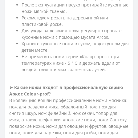
После эксплуатации насухо протирайте кухонные
ножи мягкой тканью.
Рекомендуем резать на деревянной или
пластиковой доске.
Для ухода за лезвием ножа регулярно правьте
кухонные ножи с помощью мусата Arcos.
Храните кухонные ножи в сухом, недоступном для
детей месте.
Не применять ножи серии «Колор-проф» при
температурах ниже - 5 ° С и держать вдали от
воздействия прямых солнечных лучей.
➤
Какие ножи входят в профессиональную серию
Аркос
Сolour-prof
?
В коллекцию вошли профессиональные ножи мясника:
нож для разделки мяса, обвалочный нож, нож для
снятия шкур, нож филейный, нож секач, топор для
мяса, а также шеф-ножи, японские ножи, ножи Сантоку,
поварские ножи, ножи для овощей и фруктов, овощные
ножи, ножи для нарезки, ножи для рыбы, ножи для