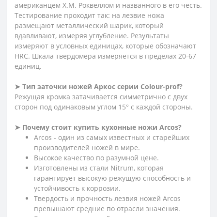
американцем Х.М. Роквеллом и названного в его честь.
Тестирование проходит так: на лезвие ножа
размещают металлический шарик, который
вдавливают, измеряя углубление. Результаты
измеряют в условных единицах, которые обозначают
HRC. Шкала твердомера измеряется в пределах 20-67
единиц.
➤
Тип заточки ножей Аркос серии
Сolour-prof?
Режущая кромка затачивается симметрично с двух
сторон под одинаковым углом 15
°
с каждой стороны.
➤
Почему стоит купить кухонные ножи Arcos?
Arcos - один из самых известных и старейших
производителей ножей в мире.
Высокое качество по разумной цене.
Изготовлены из стали Nitrum, которая
гарантирует высокую режущую способность и
устойчивость к коррозии.
Твердость и прочность лезвия ножей Arcos
превышают средние по отрасли значения.