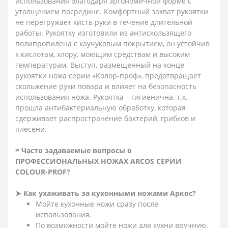
использования благодаря эргономичной форме с
утолщением посредине. Комфортный захват рукоятки
не перегружает кисть руки в течение длительной
работы. Рукоятку изготовили из антискользящего
полипропилена с каучуковым покрытием, он устойчив
к кислотам, хлору, моющим средствам и высоким
температурам. Выступ, размещенный на конце
рукоятки ножа серии «Колор-проф», предотвращает
скольжение руки повара и влияет на безопасность
использования ножа.
Рукоятка – гигиенична, т.к.
прошла антибактериальную обработку, которая
сдерживает распространение бактерий, грибков и
плесени.
≡ Часто задаваемые вопросы о
ПРОФЕССИОНАЛЬНЫХ НОЖАХ ARCOS СЕРИИ
СOLOUR-PROF
?
➤
Как ухаживать за кухонными ножами Аркос?
Мойте кухонные ножи сразу после
использования.
По возможности мойте ножи для кухни вручную.