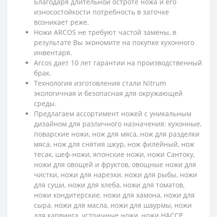
Благодаря длительной остроте ножа и его
износостойкости потребность в заточке
возникает реже.
Ножи ARCOS не требуют частой замены, в
результате Вы экономите на покупке кухонного
инвентаря.
Arcos дает 10 лет гарантии на производственный
брак.
Технология изготовления стали Nitrum
экологичная и безопасна
я
для окружающей
среды.
Предлагаем ассортимент ножей с уникальным
дизайном для различного назначения: кухонные,
поварские ножи, нож для мяса, нож для разделки
мяса, нож для снятия шкур, нож филейный, нож
тесак, шеф-ножи, японские ножи, ножи Сантоку,
ножи для овощей и фруктов, овощные ножи для
чистки, ножи для нарезки, ножи для рыбы, ножи
для суши, ножи для хлеба, ножи для томатов,
ножи кондитерские, ножи для хамона, ножи для
сыра, ножи для масла, ножи для шаурмы, ножи
для карвинга, устричные ножи, ножи HACCP.