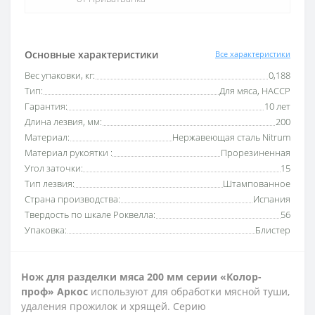
Основные характеристики
Все характеристики
Вес упаковки, кг:
0,188
Тип:
Для мяса, HACCP
Гарантия:
10 лет
Длина лезвия, мм:
200
Материал:
Нержавеющая сталь Nitrum
Материал рукоятки :
Прорезиненная
Угол заточки:
15
Тип лезвия:
Штампованное
Страна производства:
Испания
Твердость по шкале Роквелла:
56
Упаковка:
Блистер
Нож для разделки мяса 200 мм серии «Колор-
проф» Аркос
используют для обработки мясной туши,
удаления прожилок и хрящей.
Серию