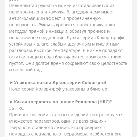
Цельнолитая рукоятка ножей изготавливается из
полипропилена и каучука, благодаря чему имеет
антискользящий эффект и прорезиненную
поверхность. Рукоять крепится к хвостовику ножа
методом прямой инжекции, образуя прочное и
неразъемное соединение. Ручки серии «Колор-проф»
устойчивы к влаге, слабым щелочным и кислотным
растворам, высокой температуре. В них не попадают
остатки пищи и вода благодаря полному отсутствию
пустот. Они долгое время сохраняют свою целостность
и внешний вид.
➤
Упаковка ножей Аркос серии
Сolour-prof
Ножи серии Колор-проф упакованы в блистер
➤
Какая твердость по шкале Роквелла (HRC)?
56 HRC
При изготовлении стальных изделий контролируется
множество параметров, один из важнейших -
твердость стального лезвия. Его проверяют с
помощью специального твердомера, изобретенного