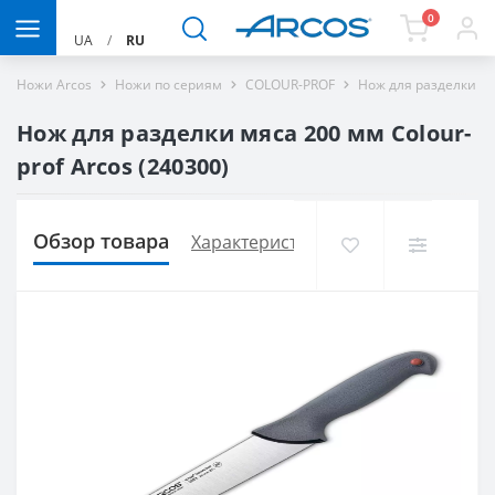
0
UA
/
RU
Ножи Arcos
Ножи по сериям
COLOUR-PROF
Нож для разделки мя
Нож для разделки мяса 200 мм Сolour-
prof Arcos (240300)
Обзор товара
Характеристики
Доставка и опла