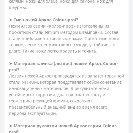
салями, ножи для хлеба, ножи для хамона, нож для
шаурмы.
➤
Тип ножей Аркос
Сolour-prof
?
Ножи Arcos серии «Колор-проф» изготовлены из
прокатной стали Nitrum методом штамповки. Состав
стали приближен к кованым ножам. Прокатные ножи -
тонкие, легкие, неприхотливы в уходе, устойчивы к
влаге. Такие ножи легко править и точить.
➤
Материал клинка (лезвия) ножей Аркос
Сolour-
prof
?
Лезвия ножей Аркос производятся из запатентованной
стали NITRUM, которая представляет собой сочетание
инновационных материалов. В результате ножи
устойчивы к коррозии, долго
держат
остроту и
геометрию режущей кромки, сохраняют
презентабельный внешний вид во время всего
периода эксплуатации.
➤
Материал рукоятки ножей Аркос серии
Сolour-
prof
?