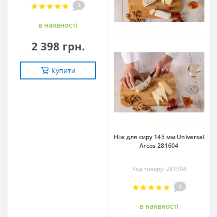
3
в наявностi
2 398 грн.
Купити
Ніж для сиру 145 мм Universal
Arcos 281604
Код товару: 281604
3
в наявностi