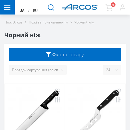
0
UA
/
RU
Ножі Arcos
Ножі за призначенням
Чорний ніж
Чорний ніж
Фільтр товару