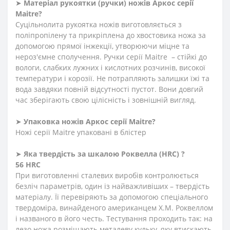
➤
Матеріал
рукоятки
(
ручки
)
ножів Аркос серії
Maitre?
Суцільнолита рукоятка ножів виготовляється з
поліпропілену та прикріплена до хвостовика ножа за
допомогою прямої інжекції, утворюючи міцне та
нероз'ємне сполучення. Ручки серії Maitre – стійкі до
вологи, слабких лужних і кислотних розчинів, високої
температури і корозії. Не потрапляють залишки їжі та
вода завдяки повній відсутності пустот. Вони довгий
час зберігають свою цілісність і зовнішній вигляд.
➤
Упаковка ножів Аркос серії
Maitre?
Ножі серії Maitre упаковані в блістер
➤
Яка твердість
за
шкалою
Роквелла
(HRC)
?
56 HRC
При виготовленні сталевих виробів контролюється
безліч параметрів, один із найважливіших – твердість
матеріалу. Її перевіряють за допомогою спеціального
твердоміра, винайденого американцем Х.М. Роквеллом
і названого в його честь. Тестування проходить так: на
лезо ножа розміщають металеву кульку, яку втискають,