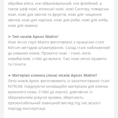
обробки м’яса, ніж обвалювальний, ніж філейний, а
також шеф-ножі, японські ножі, ножі Сантоку, поварські
ножі, ножі для овочів та фруктів, ножі для чищення
овочів, ножі для нарізки, ножі для риби, ножі для хліба,
ножі для хамону.
➤
Тип ножів Аркос Maitre
?
Ножі Arcos серії Maitre виготовлені з прокатної сталі
Nitrum методом штампування. Склад сталі наближений
до кованих ножів. Прокатні ножі – тонкі, легкі,
невибагливі, стійкі до вологи. Такі ножі легко правити
та точити.
➤
Матеріал клинка (леза) ножів Аркос Maitre?
Лезо ножів Аркос виготовляють із запатентованої сталі
NITRUM, поєднуючи інноваційні матеріали для клинка
кухонного ножа. Стійкі до корозії, довговічні із
збереженням ріжучої кромки, зберігають
презентабельний зовнішній вигляд під час всього
періоду експлуатації.