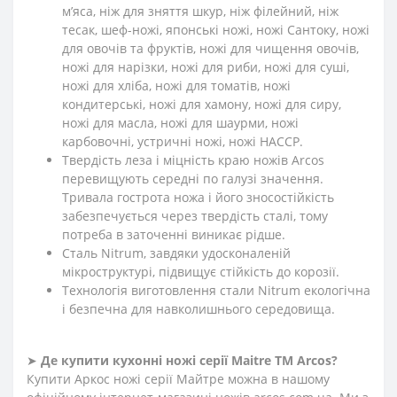
м’яса, ніж для зняття шкур, ніж філейний, ніж
тесак, шеф-ножі, японські ножі, ножі Сантоку, ножі
для овочів та фруктів, ножі для чищення овочів,
ножі для нарізки, ножі для риби, ножі для суші,
ножі для хліба, ножі для томатів, ножі
кондитерські, ножі для хамону, ножі для сиру,
ножі для масла, ножі для шаурми, ножі
карбовочні, устричні ножі, ножі HACCP.
Твердість леза і міцність краю ножів Arcos
перевищують середні по галузі значення.
Тривала гострота ножа і його зносостійкість
забезпечується через твердість сталі, тому
потреба в заточенні виникає рідше.
Сталь Nitrum, завдяки удосконаленій
мікроструктурі, підвищує стійкість до корозії.
Технологія виготовлення стали Nitrum екологічна
і безпечна для навколишнього середовища.
➤
Де купити кухонні ножі
серії
Maitre ТМ Arcos?
Купити Аркос ножі серії Майтре можна в нашому