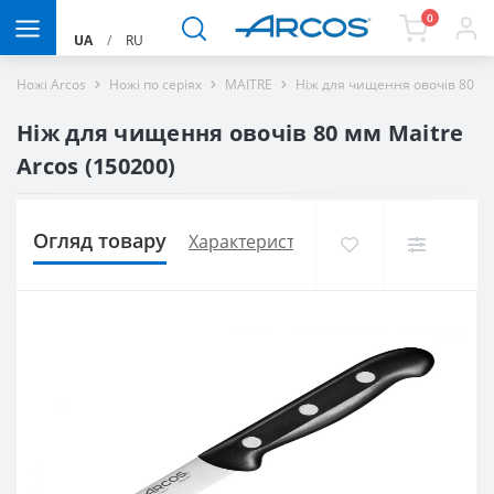
0
UA
/
RU
Ножі Arcos
Ножі по серіях
MAITRE
Ніж для чищення овочів 80 мм
Ніж для чищення овочів 80 мм Maitre
Arcos (150200)
Огляд товару
Характеристики
Доставка і оплат