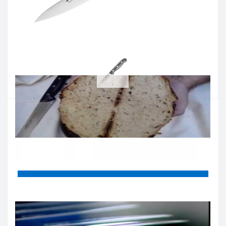
Артикул:
150200
Наявність:
Є в наявності
Кількість:
Цiна 559 грн.
-
+
КУПИТИ
Купити в один клік
Введіть номер телефону і ми передзвонимо