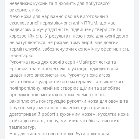
невеликих кухонь та підходить для побутового
використання.
Лезо ножа для нарізання овочів виготовили з
ексклюзивної нержавіючої сталі NITRUM, що має
надвисоку ріжучу здатність, підвищену твердість та
корозостійкість. У результаті лезо ножа для кухні довго
не затуплюється, не ржавіє, тому виріб має довгий
термін служби, забезпечуючи економічну ефективність
інвентарю.
Рукоятка ножа для овочів серії «Майтре» легка та
ергономічна в процесі експлуатації, підходить для
щоденного використання. Рукоятку ножа arcos
виготовили з ударостійкого матеріалу – антиковзкого
поліпропілену, який не створює щілин та запобігає
проникненню мікроскопічних елементів їжі.
Закріплюють конструкцію рукоятки ножа для овочів та
фруктів міцні металеві заклепки, що сприяють
довготривалій роботі з кухонним ножем. Рукоятка ножа
стійка до кислот, хлору, миючих засобів та високих
температур.
Ніж для чищення овочів може бути ножем для