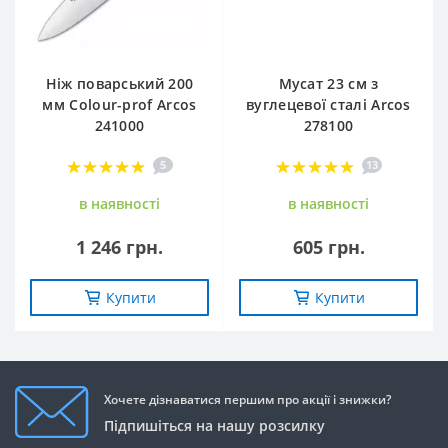
Ніж поварський 200
Мусат 23 см з
мм Сolour-prof Arcos
вуглецевої сталі Arcos
241000
278100
5
13
в наявностi
в наявностi
1 246 грн.
605 грн.
Купити
Купити
Хочете дізнаватися першим про акції і знижки?
Підпишіться на нашу розсилку