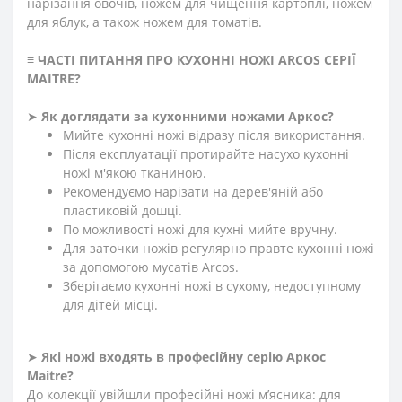
нарізання овочів, ножем для чищення картоплі, ножем
для яблук, а також ножем для томатів.
≡
ЧАСТІ ПИТАННЯ ПРО КУХОННІ НОЖІ ARCOS СЕРІЇ
MAITRE
?
➤
Як доглядати за кухонними ножами Аркос?
Мийте кухонні ножі відразу після використання.
Після експлуатації протирайте насухо кухонні
ножі м'якою тканиною.
Рекомендуємо нарізати на дерев'яній або
пластиковій дошці.
По можливості ножі для кухні мийте вручну.
Для заточки ножів регулярно правте кухонні ножі
за допомогою мусатів Arcos.
Зберігаємо кухонні ножі в сухому, недоступному
для дітей місці.
➤
Які ножі входять в професійну серію Аркос
Maitre?
До колекції увійшли професійні ножі м’ясника: для