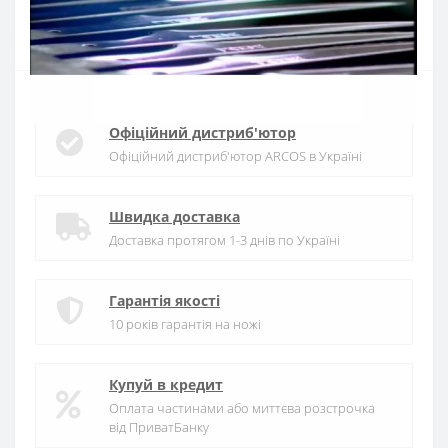
Купити
Офіційний дистриб'ютор
Офіційний дистриб'ютор ARCOS в Україні
Швидка доставка
Доставка протягом 1-3 днів по Україні
Гарантія якості
10 років гарантія на ножі
Купуй в кредит
Оплата частинами або миттєва розстрочка
від ПриватБанку