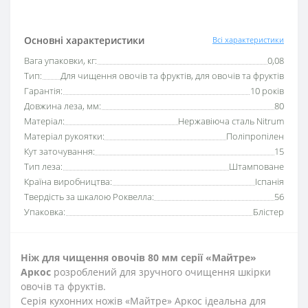
Основні характеристики
Всі характеристики
Вага упаковки, кг:
0,08
Тип:
Для чищення овочів та фруктів, для овочів та фруктів
Гарантія:
10 років
Довжина леза, мм:
80
Матеріал:
Нержавіюча сталь Nitrum
Матеріал рукоятки:
Поліпропілен
Кут заточування:
15
Тип леза:
Штамповане
Країна виробництва:
Іспанія
Твердість за шкалою Роквелла:
56
Упаковка:
Блістер
Ніж для чищення овочів 80 мм серії
«Майтре»
Аркос
розроблений для зручного очищення шкірки
овочів та фруктів.
Серія кухонних ножів «Майтре» Аркос ідеальна для