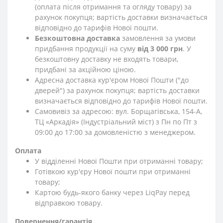
(оплата після отримання та огляду товару) за
рахунок покупця; вартість доставки визначається
відповідно до тарифів Нової пошти.
Безкоштовна доставка
замовлення за умови
придбання продукції на суму
від 3 000 грн
. У
безкоштовну доставку не входять товари,
придбані за акційною ціною.
Адресна доставка кур'єром Нової Пошти ("до
дверей") за рахунок покупця; вартість доставки
визначається відповідно до тарифів Нової пошти.
Самовивіз за адресою: вул. Борщагівська, 154-А,
ТЦ «Аркадія» (Індустріальний міст) з Пн по Пт з
09:00 до 17:00 за домовленістю з менеджером.
Оплата
У відділенні Нової Пошти при отриманні товару;
Готівкою кур'єру Нової пошти при отриманні
товару;
Картою будь-якого банку через LiqPay перед
відправкою товару.
Повернення/гарантія