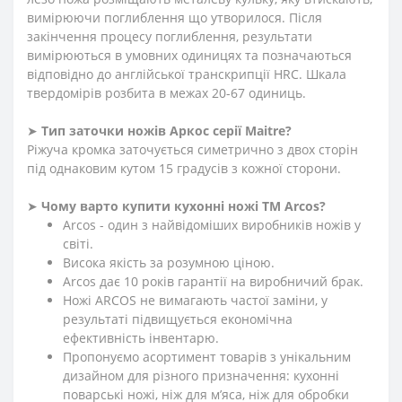
вимірюючи поглиблення що утворилося. Після
закінчення процесу поглиблення, результати
вимірюються в умовних одиницях та позначаються
відповідно до англійської транскрипції HRC. Шкала
твердомірів розбита в межах 20-67 одиниць.
➤
Тип заточки ножів Аркос серії
Maitre
?
Ріжуча кромка заточується симетрично з двох сторін
під однаковим кутом 15 градусів з кожної сторони.
➤
Чому варто купити кухонні ножі ТМ Arcos?
Arcos - один з найвідоміших виробників ножів у
світі.
Висока якість за розумною ціною.
Arcos дає 10 років гарантії на виробничий брак.
Ножі ARCOS не вимагають частої заміни, у
результаті підвищується економічна
ефективність інвентарю.
Пропонуємо асортимент товарів з унікальним
дизайном для різного призначення: кухонні
поварські ножі, ніж для м’яса, ніж для обробки