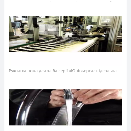
Серію кухонних ножів Аркос «Юнівьорсал» розробили
для професійного та домашнього використання.
Лезо ножа для хліба зубчастого виготовили з
ексклюзивної нержавіючої сталі NITRUM, що має
надвисоку ріжучу здатність, підвищену твердість та
корозостійкість. У результаті лезо ножа arcos довго не
затуплюється, не ржавіє, тому виріб має довгий термін
служби, забезпечуючи економічну ефективність
інвентарю.
Рукоятка ножа для хліба серії «Юнівьорсал» ідеальна
для інтенсивного використання, завдяки ергономічній
формі із потовщенням посередині. Комфортний захват
рукоятки не перевантажує кисть руки впродовж
тривалої роботи. Рукоятку виготовили з
поліоксиметиленових накладок, які не створюють
щілин та запобігають проникненню мікроскопічних
елементів їжі. Закріплюють конструкцію рукоятки
ножа
міцні металеві заклепки, що сприяють довготривалій
роботі з ножем для нарізання хліба. Антиковзкий