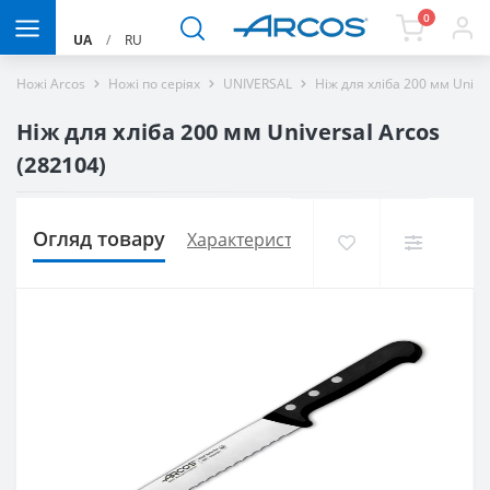
0
UA
/
RU
Ножі Arcos
Ножі по серіях
UNIVERSAL
Ніж для хліба 200 мм Unive
Ніж для хліба 200 мм Universal Arcos
(282104)
Огляд товару
Характеристики
Доставка і оплат