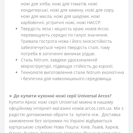
ножі для хліба, ножі для томатів, ножі
кондитерські, ножі для хамону, ножі для сиру,
ножі для масла, ножі для шаурми, ножі
карбовочні, устричні ножі, ножі HACCP.
Твердість леза і міцність краю ножів Arcos
перевищують середні по галузі значення.
Тривала гострота ножа і його зносостійкість
забезпечується через твердість сталі, тому
потреба в заточенні виникає рідше.
Сталь Nitrum, завдяки удосконаленій
мікроструктурі, підвищує стійкість до корозії.
Технологія виготовлення стали Nitrum екологічна
і безпечна для навколишнього середовища.
➤
Де купити кухонні ножі
серії
Universal
Arcos?
Купити Аркос ножі серії Universal можна в нашому
офіційному інтернет-магазині ножів arcos.com.ua. Ми з
радістю допоможемо обрати та купити ніж. Доставка
замовлення без затримки по Україні відбувається
кур’єрською службою Нова Пошта: Київ, Львів, Харків,