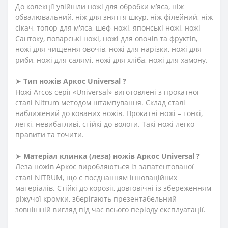
До колекції увійшли ножі для обробки м’яса, ніж
обвалювальний, ніж для зняття шкур, ніж філейний, ніж
сікач, топор для м'яса, шеф-ножі, японські ножі, ножі
Сантоку, поварські ножі, ножі для овочів та фруктів,
ножі для чищення овочів, ножі для нарізки, ножі для
риби, ножі для салямі, ножі для хліба, ножі для хамону.
➤
Тип ножів Аркос Universal ?
Ножі Arcos серії «Universal» виготовлені з прокатної
сталі Nitrum методом штампування. Склад сталі
наближений до кованих ножів. Прокатні ножі – тонкі,
легкі, невибагливі, стійкі до вологи. Такі ножі легко
правити та точити.
➤
Матеріал клинка (леза) ножів Аркос Universal ?
Леза ножів Аркос виробляються із запатентованої
сталі NITRUM, що є поєднанням інноваційних
матеріалів. Стійкі до корозії, довговічні із збереженням
ріжучої кромки, зберігають презентабельний
зовнішній вигляд під час всього періоду експлуатації.