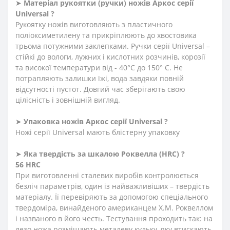
➤
Матеріал
рукоятки
(
ручки
)
ножів Аркос серії
Universal ?
Рукоятку ножів виготовляють з пластичного
поліоксиметилену та прикріплюють до хвостовика
трьома потужними заклепками. Ручки серії Universal –
стійкі до вологи, лужних і кислотних розчинів, корозії
та високої температури від - 40°C до 150° C. Не
потрапляють залишки їжі, вода завдяки повній
відсутності пустот. Довгий час зберігають свою
цілісність і зовнішній вигляд.
➤
Упаковка ножів Аркос серії Universal ?
Ножі серії Universal мають блістерну упаковку
➤
Яка твердість
за
шкалою
Роквелла
(HRC)
?
56 HRC
При виготовленні сталевих виробів контролюється
безліч параметрів, один із найважливіших – твердість
матеріалу. Її перевіряють за допомогою спеціального
твердоміра, винайденого американцем Х.М. Роквеллом
і названого в його честь. Тестування проходить так: на
лезо ножа розміщають металеву кульку, яку втискають,