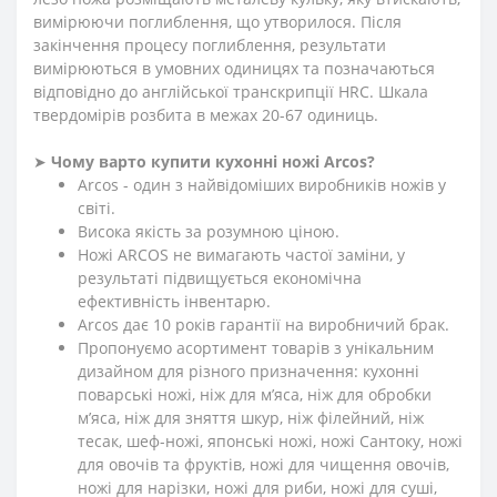
вимірюючи поглиблення, що утворилося. Після
закінчення процесу поглиблення, результати
вимірюються в умовних одиницях та позначаються
відповідно до англійської транскрипції HRC. Шкала
твердомірів розбита в межах 20-67 одиниць.
➤
Чому варто купити кухонні ножі Arcos?
Arcos - один з найвідоміших виробників ножів у
світі.
Висока якість за розумною ціною.
Ножі ARCOS не вимагають частої заміни, у
результаті підвищується економічна
ефективність інвентарю.
Arcos дає 10 років гарантії на виробничий брак.
Пропонуємо асортимент товарів з унікальним
дизайном для різного призначення: кухонні
поварські ножі, ніж для м’яса, ніж для обробки
м’яса, ніж для зняття шкур, ніж філейний, ніж
тесак, шеф-ножі, японські ножі, ножі Сантоку, ножі
для овочів та фруктів, ножі для чищення овочів,
ножі для нарізки, ножі для риби, ножі для суші,