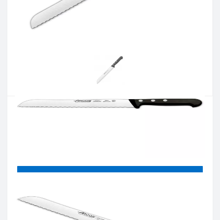
Артикул:
282104
Наявність:
Є в наявності
Кількість:
Цiна 1 214 грн.
-
+
КУПИТИ
Купити в один клік
Введіть номер телефону і ми передзвонимо