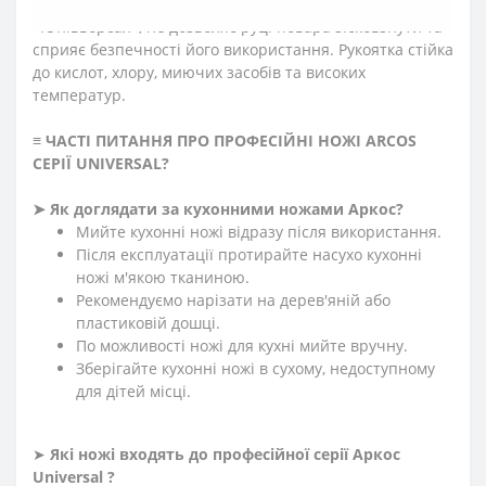
виступ, розміщений на кінці рукоятки ножа серії
«Юнівьорсал», не дозволяє руці повара зісковзнути та
сприяє безпечності його використання. Рукоятка стійка
до кислот, хлору, миючих засобів та високих
температур.
≡ ЧАСТІ ПИТАННЯ ПРО ПРОФЕСІЙНІ НОЖІ ARCOS
СЕРІЇ
UNIVERSAL?
➤
Як доглядати за кухонними ножами Аркос?
Мийте кухонні ножі відразу після використання.
Після експлуатації протирайте насухо кухонні
ножі м'якою тканиною.
Рекомендуємо нарізати на дерев'яній або
пластиковій дошці.
По можливості ножі для кухні мийте вручну.
Зберігайте кухонні ножі в сухому, недоступному
для дітей місці.
➤
Які ножі входять до професійної серії Аркос
Universal ?