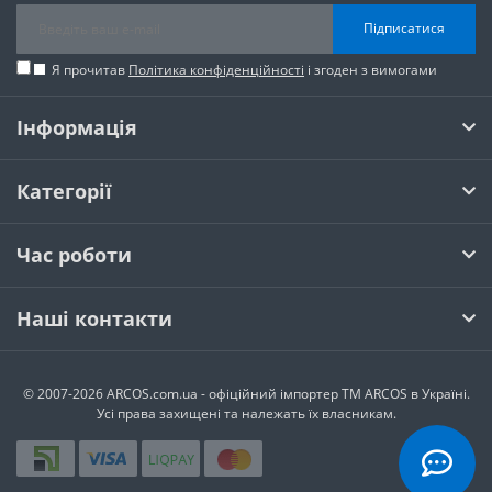
Підписатися
Я прочитав
Політика конфіденційності
і згоден з вимогами
Інформація
Категорії
Час роботи
Наші контакти
© 2007-2026 ARCOS.com.ua - офiцiйний iмпортер ТМ ARCOS в Україні.
Усi права захищенi та належать їх власникам.