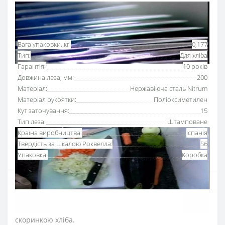
Основні характеристики
Всі характеристики
Вага упаковки, кг:
0,177
Тип:
Для хліба
Гарантія:
10 років
Довжина леза, мм:
200
Матеріал:
Нержавіюча сталь Nitrum
Матеріал рукоятки:
Поліоксиметилен
Кут заточування:
15
Тип леза:
Штамповане
Країна виробництва:
Іспанія
Твердість за шкалою Роквелла:
56
Упаковка:
Коробка
Ніж для хліба
200 мм Аркос серії «Юнівьорсал» із
серейторним лезом
чітко нарізає, не шматує м’якоть
та не залишає крихт, тому легко впорається з хрумкою
скоринкою хліба.