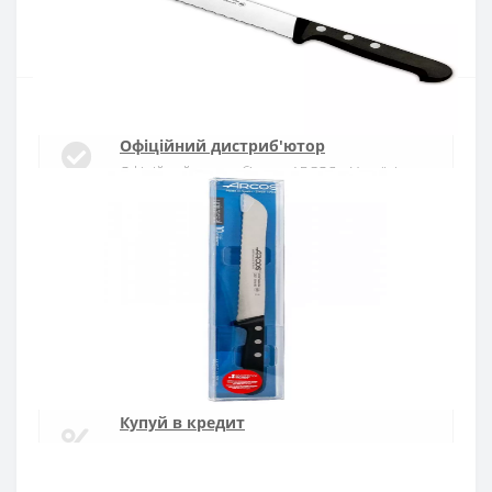
Купити
Офіційний дистриб'ютор
Офіційний дистриб'ютор ARCOS в Україні
Швидка доставка
Доставка протягом 1-3 днів по Україні
Гарантія якості
10 років гарантія на ножі
Купуй в кредит
Оплата частинами або миттєва розстрочка
від ПриватБанку