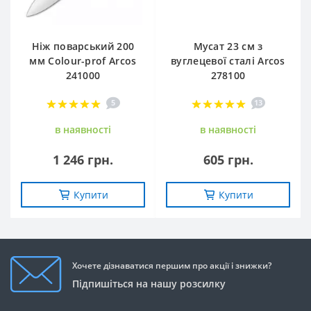
Ніж поварський 200
Мусат 23 см з
мм Сolour-prof Arcos
вуглецевої сталі Arcos
241000
278100
5
13
в наявностi
в наявностi
1 246 грн.
605 грн.
Купити
Купити
Хочете дізнаватися першим про акції і знижки?
Підпишіться на нашу розсилку