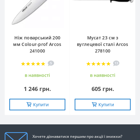
Ніж поварський 200
Мусат 23 см з
мм Сolour-prof Arcos
вуглецевої сталі Arcos
241000
278100
5
13
в наявностi
в наявностi
1 246 грн.
605 грн.
Купити
Купити
Хочете дізнаватися першим про акції і знижки?