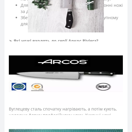
Для заточки ножів регулярно правте кухонні ножі
за допомогою мусатів Arcos.
Зберігайте кухонні ножі в сухому, недоступному
для дітей місці.
➤
Які ножі входять до серії Аркос
Riviera
?
До колекції увійшли ножі для обробки м’яса, ніж
обвалювальний, ніж філейний, шеф-ножі, японські
ножі, ножі Сантоку, поварські ножі, ножі для овочів та
фруктів, ножі для чищення овочів, ножі для нарізки,
ножі для томатів, ножі для риби, ножі для хліба, ножі
для хамону, ножі для сиру.
➤
Тип ножів Аркос
Riviera
?
Ножі Arcos серії Riviera виготовили методом гарячого
кування з екологічно чистої нержавіючої сталі NITRUM.
Вуглецеву сталь спочатку нагрівають, а потім кують,
надаючи форму професійному ножу. Кухонні ножі
згодом охолоджують азотом, термічно обробляють,
шліфують і полірують. На кінцевому етапі вставляють