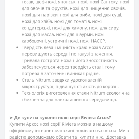
тесак, шеф-ножі, японські ножі, ножі Сантоку, ножі
для овочів та фруктів, ножі для чищення овочів,
ножі для нарізки, ножі для риби, ножі для суші,
ножі для хліба, ножі для томатів, ножі
кондитерські, ножі для хамону, ножі для сиру,
ножі для масла, ножі для шаурми, ножі
карбовочні, устричні ножі, ножі HACCP.
Твердість леза і міцність краю ножів Arcos
перевищують середні по галузі значення.
Тривала гострота ножа і його зносостійкість
забезпечується через твердість сталі, тому
потреба в заточенні виникає рідше.
Сталь Nitrum, завдяки удосконаленій
мікроструктурі, підвищує стійкість до корозії.
Технологія виготовлення стали Nitrum екологічна
і безпечна для навколишнього середовища.
➤
Де купити кухонні ножі
серії
Riviera
Arcos?
Купити Аркос ножі серії Riviera можна в нашому
офіційному інтернет-магазині ножів arcos.com.ua. Ми з
радістю допоможемо обрати та купити ніж. Доставка