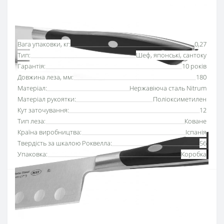
Основні характеристики
Всі характеристики
Вага упаковки, кг:
0,27
Тип:
Шеф, японські, сантоку
Гарантія:
10 років
Довжина леза, мм:
180
Матеріал:
Нержавіюча сталь Nitrum
Матеріал рукоятки:
Поліоксиметилен
Кут заточування:
12
Тип леза:
Коване
Країна виробництва:
Іспанія
Твердість за шкалою Роквелла:
56
Упаковка:
Коробка
Ніж японський Сантоку
180 мм серії
«Рів’єра»
Аркос
– універсальний ніж для кухні, альтернатива шеф-ножу
завдяки висоті клинка та легкості рукоятки японського
ножа. За рахунок повітряних капсул продукти не