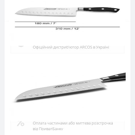
Купити
Офіційний дистриб'ютор
Офіційний дистриб'ютор ARCOS в Україні
Швидка доставка
Доставка протягом 1-3 днів по Україні
Гарантія якості
10 років гарантія на ножі
Купуй в кредит
Оплата частинами або миттєва розстрочка
від ПриватБанку