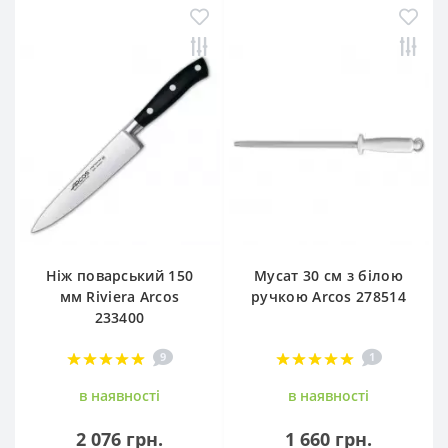
Ніж поварський 150
Мусат 30 см з білою
мм Riviera Arcos
ручкою Arcos 278514
233400
9
1
в наявностi
в наявностi
2 076 грн.
1 660 грн.