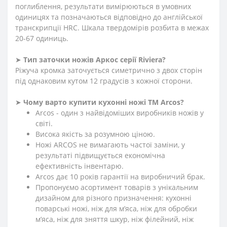
поглиблення, результати вимірюються в умовних
одиницях та позначаються відповідно до англійської
транскрипції HRC. Шкала твердомірів розбита в межах
20-67 одиниць.
➤
Тип заточки ножів Аркос серії
Riviera
?
Ріжуча кромка заточується симетрично з двох сторін
під однаковим кутом 12 градусів з кожної сторони.
➤
Чому варто купити кухонні ножі ТМ Arcos?
Arcos - один з найвідоміших виробників ножів у
світі.
Висока якість за розумною ціною.
Ножі ARCOS не вимагають частої заміни, у
результаті підвищується економічна
ефективність інвентарю.
Arcos дає 10 років гарантії на виробничий брак.
Пропонуємо асортимент товарів з унікальним
дизайном для різного призначення: кухонні
поварські ножі, ніж для м’яса, ніж для обробки
м’яса, ніж для зняття шкур, ніж філейний, ніж