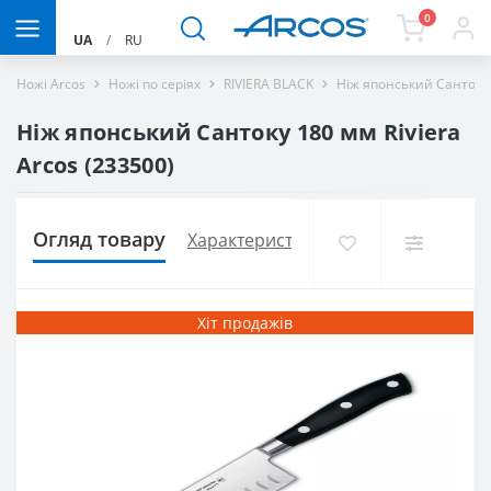
0
UA
/
RU
Ножі Arcos
Ножі по серіях
RIVIERA BLACK
Ніж японський Сантоку 
Ніж японський Сантоку 180 мм Riviera
Arcos (233500)
Огляд товару
Характеристики
Доставка і оплат
Хіт продажів