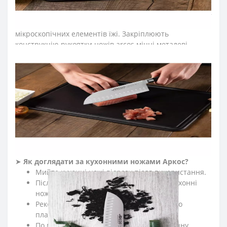
Рукоятку ножів Сантоку серії «
Рів’єра
» з витонченим
дизайном виготовили з поліоксиметиленових накладок,
які не створюють щілин та запобігають проникненню
мікроскопічних елементів їжі. Закріплюють
конструкцію рукоятки ножів arcos міцні металеві
заклепки, що сприяють довготривалій роботі з ножем
на кухні. Больстер розташовується на передній частині
рукоятки ножа та зменшує навантаження на руку
повара під час нарізання. Рукоятка ножа японського
пройшла антибактеріальну обробку, стійка до кислот,
хлору, миючих засобів та високих температур.
≡
ЧАСТІ ПИТАННЯ ПРО КУХОННІ НОЖІ ARCOS СЕРІЇ
RIVIERA?
➤
Як доглядати за кухонними ножами Аркос?
Мийте кухонні ножі відразу після використання.
Після експлуатації протирайте насухо кухонні
ножі м'якою тканиною.
Рекомендуємо нарізати на дерев'яній або
пластиковій дошці.
По можливості ножі для кухні мийте вручну.