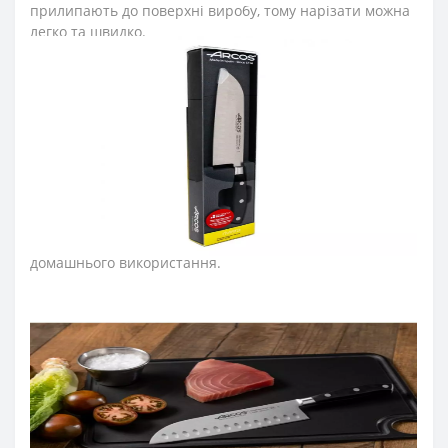
прилипають до поверхні виробу, тому нарізати можна
легко та швидко.
Ніж Сантоку – винятковий шеф-ніж, що поєднав у собі
західну та японську культури. «Сантоку» в перекладі –
«три хороші речі», що говорить про придатність ножа
добре рубати, кришити та нарізати дрібними скибками
або кубиками як м'ясо, так і овочі. Підходить для
підготовки м’ясного та рибного фаршу при створенні
соковитих рубаних котлет, для тонкого нарізання
слайсів м'яса, риби та овочів та т.п.
Серію кованих
ножів Arcos Riviera розробили для професійного та
домашнього використання.
Лезо японського ножа виготовили з ексклюзивної
нержавіючої сталі NITRUM, що має надвисоку ріжучу
здатність, підвищену твердість та корозостійкість. У
результаті лезо шеф-ножа довго не затуплюється, не
ржавіє, тому виріб має довгий термін служби,
забезпечуючи економічну ефективність інвентарю.