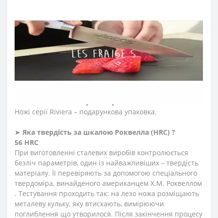
нержавіючими заклепками. Матеріал стійкий до
ударів, кислот, хлору, миючих засобів, грибків та
плісняви. Не потрапляють залишки їжі завдяки повній
відсутності пустот. Рукоятка ножів Аркос
пристосовується до форми руки, забезпечуючи повний
комфорт для роботи. Зберігає свою цілісність і
привабливий зовнішній вигляд під час всього періоду
використання.
➤
Упаковка ножів Аркос серії
Riviera
?
Ножі серії Riviera – подарункова упаковка.
➤
Яка твердість
за
шкалою
Роквелла
(HRC)
?
56 HRC
При виготовленні сталевих виробів контролюється
безліч параметрів, один із найважливіших – твердість
матеріалу. Її перевіряють за допомогою спеціального
твердоміра, винайденого американцем Х.М. Роквеллом
. Тестування проходить так: на лезо ножа розміщають
металеву кульку, яку втискають, вимірюючи
поглиблення що утворилося. Після закінчення процесу