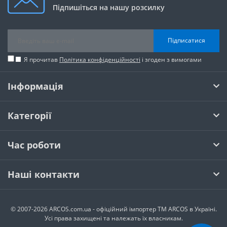
Підпишіться на нашу розсилку
Підписатися
Я прочитав
Політика конфіденційності
і згоден з вимогами
Інформація
Категорії
Час роботи
Наші контакти
© 2007-2026 ARCOS.com.ua - офiцiйний iмпортер ТМ ARCOS в Україні.
Усi права захищенi та належать їх власникам.