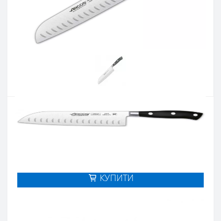
Артикул:
233500
Наявність:
Є в наявності
Кількість:
Цiна 2 812 грн.
-
+
КУПИТИ
Купити в один клік
Введіть номер телефону і ми передзвонимо