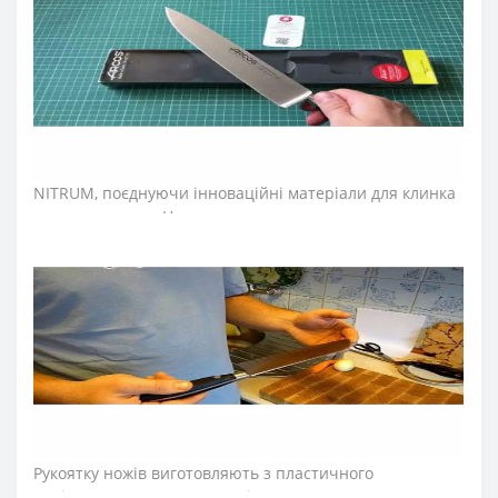
рукоятку. Готові ковані ножі не мають небажаних
зварних швів, склеєних або порожніх ділянок.
Натомість ножам виготовленим методом гарячого
кування характерна висока механічна міцність,
стійкість до поломок та окислень.
➤
Матеріал клинка (леза) ножів Аркос
Riviera
?
Лезо ножів Аркос виготовляють із запатентованої сталі
NITRUM, поєднуючи інноваційні матеріали для клинка
кухонного ножа. Неперевершену гостроту леза
створюють за технологією «шовковий край». Саме
вона дозволила досягти в кінцевому рахунку ідеальної
гостроти ножа і тривалої ріжучої здатності. Клинок зі
сталі NITRUM зберігає привабливий зовнішній вигляд
під час всього періоду експлуатації, йому характерна
стійкість до корозії, довговічність у процесі постійного
використання.
➤
Матеріал
рукоятки
(
ручки
)
ножів Аркос серії
Riviera
?
Рукоятку ножів виготовляють з пластичного
поліоксиметилену та прикріплюють до хвостовика