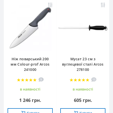
Ніж поварський 200
Мусат 23 см з
мм Сolour-prof Arcos
вуглецевої сталі Arcos
241000
278100
5
13
в наявностi
в наявностi
1 246 грн.
605 грн.
Купити
Купити