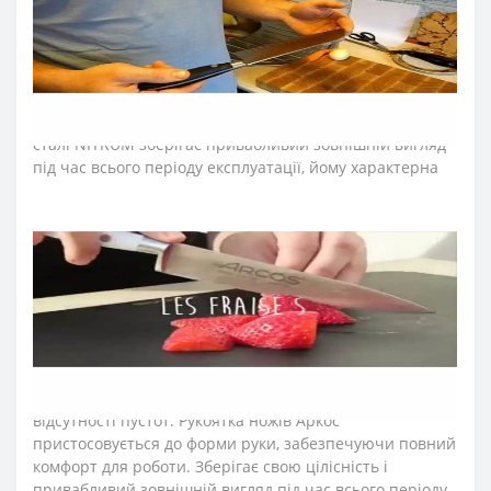
Лезо ножів Аркос виготовляють із запатентованої сталі
NITRUM, поєднуючи інноваційні матеріали для клинка
кухонного ножа. Неперевершену гостроту леза
створюють за технологією «шовковий край». Саме
вона дозволила досягти в кінцевому рахунку ідеальної
гостроти ножа і тривалої ріжучої здатності. Клинок зі
сталі NITRUM зберігає привабливий зовнішній вигляд
під час всього періоду експлуатації, йому характерна
стійкість до корозії, довговічність у процесі постійного
використання.
➤
Матеріал
рукоятки
(
ручки
)
ножів Аркос серії
Riviera
?
Рукоятку ножів виготовляють з пластичного
поліоксиметилену та прикріплюють до хвостовика
нержавіючими заклепками. Матеріал стійкий до
ударів, кислот, хлору, миючих засобів, грибків та
плісняви. Не потрапляють залишки їжі завдяки повній
відсутності пустот. Рукоятка ножів Аркос
пристосовується до форми руки, забезпечуючи повний
комфорт для роботи. Зберігає свою цілісність і
привабливий зовнішній вигляд під час всього періоду