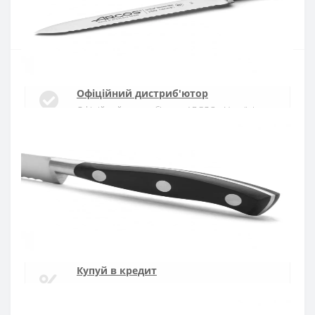
Купити
Офіційний дистриб'ютор
Офіційний дистриб'ютор ARCOS в Україні
Швидка доставка
Доставка протягом 1-3 днів по Україні
Гарантія якості
10 років гарантія на ножі
Купуй в кредит
Оплата частинами або миттєва розстрочка
від ПриватБанку