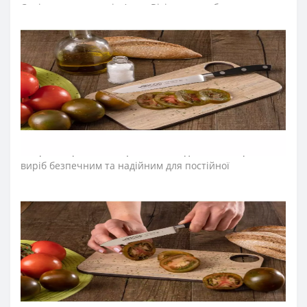
Серію кованих ножів Arcos Riviera розробили для
професійного та домашнього використання.
Лезо ножа для томатів виготовили з ексклюзивної
нержавіючої сталі NITRUM, що має надвисоку ріжучу
здатність, підвищену твердість та корозостійкість. У
результаті лезо ножа для кухні довго не затуплюється,
не ржавіє, тому виріб має довгий термін служби,
забезпечуючи економічну ефективність інвентарю.
Захистом для пальців під час нарізання служить п’ятка,
яка розміщена на кінці леза ножа для овочів і робить
виріб безпечним та надійним для постійної
експлуатації.
Рукоятку ножів для помідор серії «Рів’єра» з
витонченим дизайном виготовили з
поліоксиметиленових накладок, які не створюють
щілин та запобігають проникненню мікроскопічних
елементів їжі. Закріплюють конструкцію рукоятки
ножів arcos міцні металеві заклепки, що сприяють
довготривалій роботі з кухонним ножем. Больстер