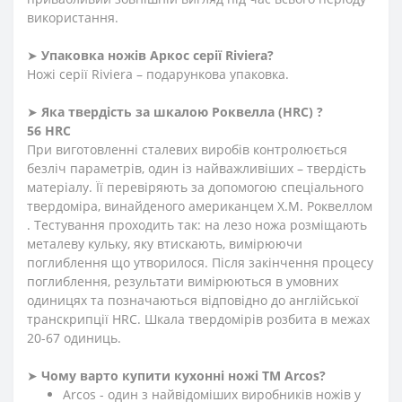
використання.
➤
Упаковка ножів Аркос серії
Riviera
?
Ножі серії Riviera – подарункова упаковка.
➤
Яка твердість
за
шкалою
Роквелла
(HRC)
?
56 HRC
При виготовленні сталевих виробів контролюється
безліч параметрів, один із найважливіших – твердість
матеріалу. Її перевіряють за допомогою спеціального
твердоміра, винайденого американцем Х.М. Роквеллом
. Тестування проходить так: на лезо ножа розміщають
металеву кульку, яку втискають, вимірюючи
поглиблення що утворилося. Після закінчення процесу
поглиблення, результати вимірюються в умовних
одиницях та позначаються відповідно до англійської
транскрипції HRC. Шкала твердомірів розбита в межах
20-67 одиниць.
➤
Чому варто купити кухонні ножі ТМ Arcos?
Arcos - один з найвідоміших виробників ножів у