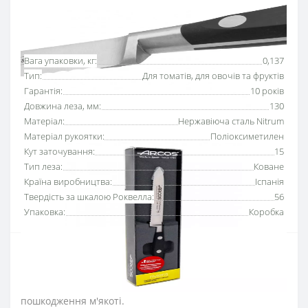
Основні характеристики
Всі характеристики
Вага упаковки, кг:
0,137
Тип:
Для томатів, для овочів та фруктів
Гарантія:
10 років
Довжина леза, мм:
130
Матеріал:
Нержавіюча сталь Nitrum
Матеріал рукоятки:
Поліоксиметилен
Кут заточування:
15
Тип леза:
Коване
Країна виробництва:
Іспанія
Твердість за шкалою Роквелла:
56
Упаковка:
Коробка
Ніж для томатів 130 мм серії
«Рів’єра»
Аркос з
серейторним краєм
дозволяє різати шкірку помідорів
швидко і з мінімальним тиском без подрібнення та
пошкодження м'якоті.