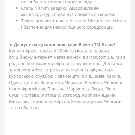
потреба в заточенні виникає рідше.
Сталь Nitrum, завдяки удосконаленій
мікроструктурі, підвищує стійкість до корозії.
Технологія виготовлення стали Nitrum екологічна
і безпечна для навколишнього середовища.
➤
Де купити кухонні ножі
серії
Riviera
ТМ Arcos?
Купити Аркос ножі серії Riviera можна в нашому
офіційному інтернет-магазині ножів arcos.com.ua. Ми з
радістю допоможемо обрати та купити ніж. Доставка
замовлення без затримки по Україні відбувається
кур’єрською службою Нова Пошта: Київ, Львів, Харків,
Одеса, Дніпро, Запоріжжя, Черкаси, Вінниця, Чернівці,
Івано-Франківськ, Полтава, Маріуполь, Луцьк, Рівне,
Суми, Полтава, Житомир, Ужгород, Кропивницький,
Миколаїв, Тернопіль, Херсон, Хмельницький, Чернігів
та по областях.