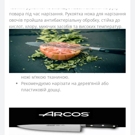
ножа серії «Рів’єра» розташовується на передній
частині рукоятки та зменшує навантаження на руку
повара під час нарізання. Рукоятка ножа для нарізання
овочів пройшла антибактеріальну обробку, стійка до
кислот, хлору, миючих засобів та високих температур.
≡
ЧАСТІ ПИТАННЯ ПРО КУХОННІ НОЖІ ARCOS СЕРІЇ
RIVIERA?
➤
Як доглядати за кухонними ножами Аркос?
Мийте кухонні ножі відразу після використання.
Після експлуатації протирайте насухо кухонні
ножі м'якою тканиною.
Рекомендуємо нарізати на дерев'яній або
пластиковій дошці.
По можливості ножі для кухні мийте вручну.
Зберігаємо кухонні ножі в сухому, недоступному
для дітей місці.
➤
Які ножі входять в професійну серію Аркос
Riviera
?