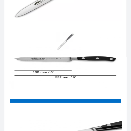
Артикул:
232000
Наявність:
Є в наявності
Кількість:
Цiна 1 757 грн.
-
+
КУПИТИ
Купити в один клік
Введіть номер телефону і ми передзвонимо