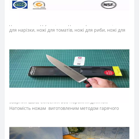
До колекції увійшли ножі м’ясника, ножі для обробки
м’яса, ніж обвалювальний, ніж філейний, а також шеф-
ножі, японські ножі, ножі Сантоку, поварські ножі, ножі
для овочів та фруктів, ножі для чищення овочів, ножі
для нарізки, ножі для томатів, ножі для риби, ножі для
хліба, ножі для хамону, ножі для сиру.
➤
Тип ножів Аркос
Riviera
?
Ножі Arcos серії Riviera виготовили методом гарячого
кування з екологічно чистої нержавіючої сталі NITRUM.
Вуглецеву сталь спочатку нагрівають, а потім кують,
надаючи форму професійному ножу. Кухонні ножі
згодом охолоджують азотом, термічно обробляють,
шліфують і полірують. На кінцевому етапі вставляють
рукоятку. Готові ковані ножі не мають небажаних
зварних швів, склеєних або порожніх ділянок.
Натомість ножам виготовленим методом гарячого
кування характерна висока механічна міцність,
стійкість до поломок та окислень.
➤
Матеріал клинка (леза) ножів Аркос
Riviera
?