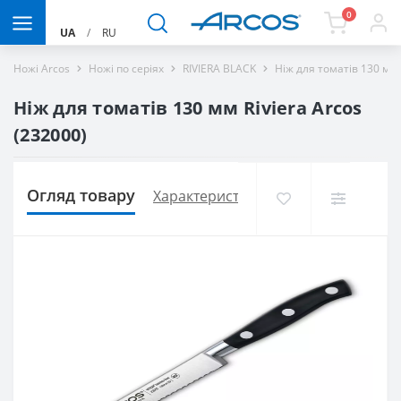
0
UA
/
RU
Ножі Arcos
Ножі по серіях
RIVIERA BLACK
Ніж для томатів 130 мм 
Ніж для томатів 130 мм Riviera Arcos
(232000)
Огляд товару
Характеристики
Доставка і оплат