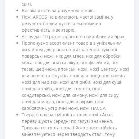
світі.
Висока якість за розумною ціною.
Ножі ARCOS не вимагають частої заміни, у
результаті підвищується економічна
ефективність інвентарю.
Arcos дає 10 років гарантії на виробничий брак.
Пропонуємо асортимент товарів з унікальним
дизайном для різного призначення: кухонні
поварські ножі, ніж для м’яса, ніж для обробки
м’яса, ніж для зняття шкур, ніж філейний, ніж
тесак, шеф-ножі, японські ножі, ножі Сантоку, ножі
для овочів та фруктів, ножі для чищення овочів,
ножі для нарізки, ножі для риби, ножі для суші,
ножі для хліба, ножі для томатів, ножі
кондитерські, ножі для хамону, ножі для сиру,
ножі для масла, ножі для шаурми, ножі
карбовочні, устричні ножі, ножі HACCP.
Твердість леза і міцність краю ножів Arcos
перевищують середні по галузі значення.
Тривала гострота ножа і його зносостійкість
забезпечується через твердість сталі, тому