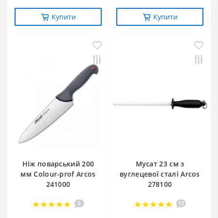
Купити
Купити
Ніж поварський 200
Мусат 23 см з
мм Сolour-prof Arcos
вуглецевої сталі Arcos
241000
278100
5
13