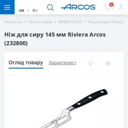
0
UA
/
RU
Ножі Arcos
Ножі по серіях
RIVIERA BLACK
Ніж для сиру 145 мм Riv
Ніж для сиру 145 мм Riviera Arcos
(232800)
Огляд товару
Характеристики
Доставка і оплат