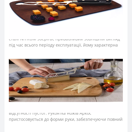
Лезо ножів Аркос виготовляють із запатентованої сталі
NITRUM, поєднуючи інноваційні матеріали для клинка
кухонного ножа. Неперевершену гостроту леза
створюють за технологією «шовковий край». Саме
вона дозволила досягти в кінцевому рахунку ідеальної
гостроти ножа і тривалої ріжучої здатності. Клинок зі
сталі NITRUM зберігає привабливий зовнішній вигляд
під час всього періоду експлуатації, йому характерна
стійкість до корозії, довговічність у процесі постійного
використання.
➤
Матеріал
рукоятки
(
ручки
)
ножів Аркос серії
Riviera
?
Рукоятку ножів виготовляють з пластичного
поліоксиметилену та прикріплюють до хвостовика
нержавіючими заклепками. Матеріал стійкий до
ударів, кислот, хлору, миючих засобів, грибків та
плісняви. Не потрапляють залишки їжі завдяки повній
відсутності пустот. Рукоятка ножів Аркос
пристосовується до форми руки, забезпечуючи повний
комфорт для роботи. Зберігає свою цілісність і
привабливий зовнішній вигляд під час всього періоду