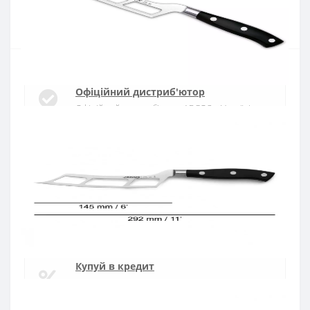
Купити
Офіційний дистриб'ютор
Офіційний дистриб'ютор ARCOS в Україні
Швидка доставка
Доставка протягом 1-3 днів по Україні
Гарантія якості
10 років гарантія на ножі
Купуй в кредит
Оплата частинами або миттєва розстрочка
від ПриватБанку