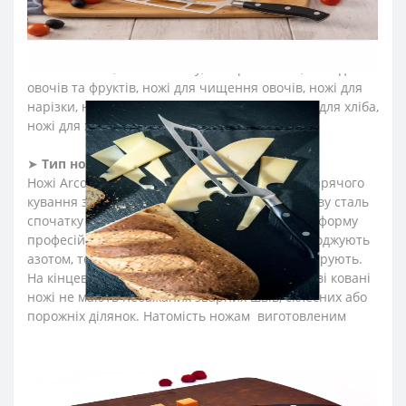
➤
Які ножі входять в серію Аркос
Riviera
?
До колекції увійшли ножі м’ясника, ножі для обробки
м’яса, ніж обвалювальний, ніж філейний, шеф-ножі,
японські ножі, ножі Сантоку, поварські ножі, ножі для
овочів та фруктів, ножі для чищення овочів, ножі для
нарізки, ножі для томатів, ножі для риби, ножі для хліба,
ножі для хамону, ножі для сиру.
➤
Тип ножів Аркос
Riviera
?
Ножі Arcos серії Riviera виготовили методом гарячого
кування з нержавіючої сталі NITRUM. Вуглецеву сталь
спочатку нагрівають, а потім кують, надаючи форму
професійному ножу. Кухонні ножі згодом охолоджують
азотом, термічно обробляють, шліфують і полірують.
На кінцевому етапі вставляють рукоятку. Готові ковані
ножі не мають небажаних зварних швів, склеєних або
порожніх ділянок. Натомість ножам виготовленим
методом гарячого кування характерна висока
механічна міцність, стійкість до поломок та окислень.
➤
Матеріал клинка (леза) ножів Аркос
Riviera
?