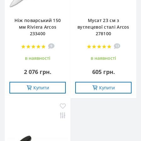
Ніж поварський 150
Мусат 23 см з
мм Riviera Arcos
вуглецевої сталі Arcos
233400
278100
9
13
в наявностi
в наявностi
2 076 грн.
605 грн.
Купити
Купити