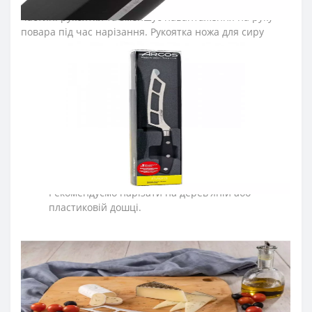
ножа серії «Рів’єра» розташовується на передній
частині рукоятки та зменшує навантаження на руку
повара під час нарізання. Рукоятка ножа для сиру
пройшла антибактеріальну обробку, стійка до кислот,
хлору, миючих засобів та високих температур.
≡
ЧАСТІ ПИТАННЯ ПРО КУХОННІ НОЖІ ARCOS СЕРІЇ
RIVIERA?
➤
Як доглядати за кухонними ножами Аркос?
Мийте кухонні ножі відразу після використання.
Після експлуатації протирайте насухо кухонні
ножі м'якою тканиною.
Рекомендуємо нарізати на дерев'яній або
пластиковій дошці.
По можливості ножі для кухні мийте вручну.
Для заточки ножів регулярно правте кухонні ножі
за допомогою мусатів Arcos.
Зберігайте кухонні ножі в сухому, недоступному
для дітей місці.