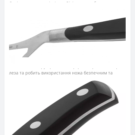
Серію кованих ножів Arcos Riviera розробили для
професійного та домашнього використання.
Лезо ножа для сиру виготовили з ексклюзивної
нержавіючої сталі NITRUM, що має надвисоку ріжучу
здатність, підвищену твердість та корозостійкість. У
результаті лезо кухонного ножа довго не затуплюється,
не ржавіє, тому виріб має довгий термін служби,
забезпечуючи економічну ефективність інвентарю.
Захистом для пальців під час нарізання служить
особлива конструкція п’ятки, що розміщена на кінці
леза та робить використання ножа безпечним та
надійним.
Рукоятку ножів для нарізання серії «Рів’єра» з
витонченим дизайном виготовили з
поліоксиметиленових накладок, які не створюють
щілин та запобігають проникненню мікроскопічних
елементів їжі. Закріплюють конструкцію рукоятки
ножів arcos міцні металеві заклепки, що сприяють
довготривалій роботі з кухонним ножем. Больстер