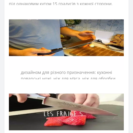
під однаковим кутом 15 градусів з кожної сторони.
➤
Чому варто купити кухонні ножі ТМ Arcos?
Arcos - один з найвідоміших виробників ножів у
світі.
Висока якість за розумною ціною.
Ножі ARCOS не вимагають частої заміни, у
результаті підвищується економічна
ефективність інвентарю.
Arcos дає 10 років гарантії на виробничий брак.
Пропонуємо асортимент товарів з унікальним
дизайном для різного призначення: кухонні
поварські ножі, ніж для м’яса, ніж для обробки
м’яса, ніж для зняття шкур, ніж філейний, ніж
тесак, шеф-ножі, японські ножі, ножі Сантоку, ножі
для овочів та фруктів, ножі для чищення овочів,
ножі для нарізки, ножі для риби, ножі для суші,
ножі для хліба, ножі для томатів, ножі
кондитерські, ножі для хамону, ножі для сиру,
ножі для масла, ножі для шаурми, ножі
карбовочні, устричні ножі, ножі HACCP.