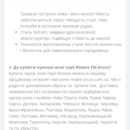
Твердість леза і міцність краю ножів Arcos
перевищують середні по галузі значення.
Тривала гострота ножа і його зносостійкість
забезпечується через твердість сталі, тому
потреба в заточенні виникає рідше.
Сталь Nitrum, завдяки удосконаленій
мікроструктурі, підвищує стійкість до корозії.
Технологія виготовлення стали Nitrum екологічна
і безпечна для навколишнього середовища.
➤
Де купити кухонні ножі
серії
Riviera
ТМ Arcos?
Купити Аркос ножі серії Riviera можна в нашому
офіційному інтернет-магазині ножів arcos.com.ua. Ми з
радістю допоможемо обрати та купити ніж. Доставка
замовлення без затримки по Україні відбувається
кур’єрською службою Нова Пошта: Київ, Львів, Харків,
Одеса, Дніпро, Запоріжжя, Черкаси, Вінниця, Чернівці,
Івано-Франківськ, Полтава, Маріуполь, Луцьк, Рівне,
Суми, Полтава, Житомир, Ужгород, Кропивницький,
Миколаїв, Тернопіль, Херсон, Хмельницький, Чернігів
та по областях.