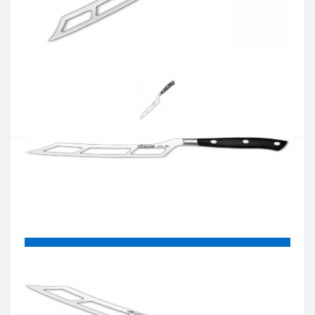
Артикул:
232800
Наявність:
Є в наявності
Кількість:
Цiна 3 036 грн.
-
+
КУПИТИ
Купити в один клік
Введіть номер телефону і ми передзвонимо