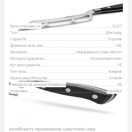
Основні характеристики
Всі характеристики
Вага упаковки, кг:
0,227
Тип:
Для сиру
Гарантія:
10 років
Довжина леза, мм:
145
Матеріал:
Нержавіюча сталь Nitrum
Матеріал рукоятки:
Поліоксиметилен
Кут заточування:
15
Тип леза:
Коване
Країна виробництва:
Іспанія
Твердість за шкалою Роквелла:
56
Упаковка:
Коробка
Ніж для сиру 145 мм серії
«Рів’єра»
Аркос
з отворами
на лезі підходить для нарізання сирів, як з м’якою
текстурою так і середньої витримки. Отвори на лезі
запобігають прилипанню шматочків сиру.