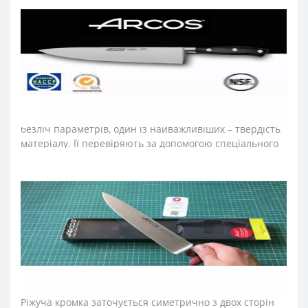
використання.
➤
Упаковка ножів Аркос серії
Riviera
?
Ножі серії Riviera – подарункова упаковка.
➤
Яка твердість
за
шкалою
Роквелла
(HRC)
?
56 HRC
При виготовленні сталевих виробів контролюється
безліч параметрів, один із найважливіших – твердість
матеріалу. Її перевіряють за допомогою спеціального
твердоміра, винайденого американцем Х.М. Роквеллом
. Тестування проходить так: на лезо ножа розміщають
металеву кульку, яку втискають, вимірюючи
поглиблення, що утворилося. Після закінчення
процесу поглиблення, результати вимірюються в
умовних одиницях та позначаються відповідно до
англійської транскрипції HRC. Шкала твердомірів
розбита в межах 20-67 одиниць.
➤
Тип заточки ножів Аркос серії
Riviera
?
Ріжуча кромка заточується симетрично з двох сторін