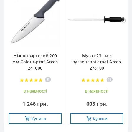
Ніж поварський 200
Мусат 23 см з
мм Сolour-prof Arcos
вуглецевої сталі Arcos
241000
278100
5
13
в наявностi
в наявностi
1 246 грн.
605 грн.
Купити
Купити