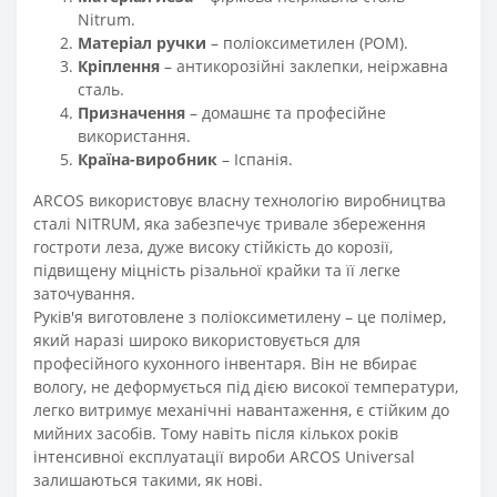
Nitrum.
Матеріал ручки
– поліоксиметилен (POM).
Кріплення
– антикорозійні заклепки, неіржавна
сталь.
Призначення
– домашнє та професійне
використання.
Країна-виробник
– Іспанія.
ARCOS використовує власну технологію виробництва
сталі NITRUM, яка забезпечує тривале збереження
гостроти леза, дуже високу стійкість до корозії,
підвищену міцність різальної крайки та її легке
заточування.
Руків'я виготовлене з поліоксиметилену – це полімер,
який наразі широко використовується для
професійного кухонного інвентаря. Він не вбирає
вологу, не деформується під дією високої температури,
легко витримує механічні навантаження, є стійким до
мийних засобів. Тому навіть після кількох років
інтенсивної експлуатації вироби ARCOS Universal
залишаються такими, як нові.