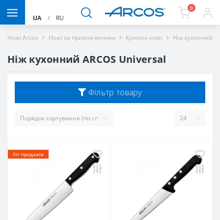
0
UA
/
RU
Ножі Arcos
Ножі за призначенням
Кухонні ножі
Ніж кухонний AR
Ніж кухонний ARCOS Universal
Фільтр товару
Хіт продажів