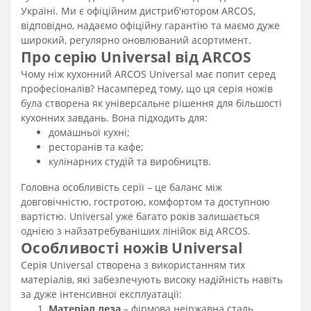
Україні. Ми є офіційним дистриб'ютором ARCOS,
відповідно, надаємо офіційну гарантію та маємо дуже
широкий, регулярно оновлюваний асортимент.
Про серію Universal від ARCOS
Чому ніж кухонний ARCOS Universal має попит серед
професіоналів? Насамперед тому, що ця серія ножів
була створена як універсальне рішення для більшості
кухонних завдань. Вона підходить для:
домашньої кухні;
ресторанів та кафе;
кулінарних студій та виробництв.
Головна особливість серії – це баланс між
довговічністю, гостротою, комфортом та доступною
вартістю. Universal уже багато років залишається
однією з найзатребуваніших лінійок від ARCOS.
Особливості ножів Universal
Серія Universal створена з використанням тих
матеріалів, які забезпечують високу надійність навіть
за дуже інтенсивної експлуатації:
Матеріал леза
– фірмова неіржавна сталь