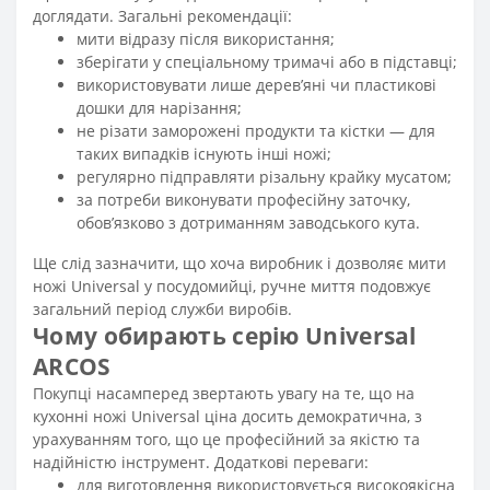
доглядати. Загальні рекомендації:
мити відразу після використання;
зберігати у спеціальному тримачі або в підставці;
використовувати лише дерев’яні чи пластикові
дошки для нарізання;
не різати заморожені продукти та кістки — для
таких випадків існують інші ножі;
регулярно підправляти різальну крайку мусатом;
за потреби виконувати професійну заточку,
обов’язково з дотриманням заводського кута.
Ще слід зазначити, що хоча виробник і дозволяє мити
ножі Universal у посудомийці, ручне миття подовжує
загальний період служби виробів.
Чому обирають серію Universal
ARCOS
Покупці насамперед звертають увагу на те, що на
кухонні ножі Universal ціна досить демократична, з
урахуванням того, що це професійний за якістю та
надійністю інструмент. Додаткові переваги:
для виготовлення використовується високоякісна