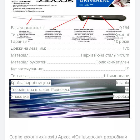
Основні характеристики
Всі характеристики
Вага упаковки, кг:
0,164
Тип:
Кухонні
Гарантія:
10 років
Довжина леза, мм:
170
Матеріал:
Нержавіюча сталь Nitrum
Матеріал рукоятки:
Поліоксиметилен
Кут заточування:
15
Тип леза:
Штамповане
Країна виробництва:
Іспанія
Твердість за шкалою Роквелла:
56
Упаковка:
Коробка
Н
іж кухонний 170 мм серії «Юнівьорсал» Аркос
багатофункціональний та універсальний, підходить для
подрібнення, намазування та всіх видів нарізання.
Серію кухонних ножів Аркос «Юнівьорсал» розробили