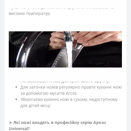
зісковзнути та сприяє безпечності його використання.
Рукоятка стійка до кислот, хлору, миючих засобів та
високих температур.
≡
ЧАСТІ ПИТАННЯ ПРО ПРОФЕСІЙНІ НОЖІ ARCOS
UNIVERSAL?
➤
Як доглядати за кухонними ножами Аркос?
Мийте кухонні ножі відразу після використання.
Після експлуатації протирайте насухо кухонні
ножі м'якою тканиною.
Рекомендуємо нарізати на дерев'яній або
пластиковій дошці.
По можливості ножі для кухні мийте вручну.
Для заточки ножів регулярно правте кухонні ножі
за допомогою мусатів Arcos.
Зберігаємо кухонні ножі в сухому, недоступному
для дітей місці.
➤
Які ножі входять в професійну серію Аркос
Universal
?