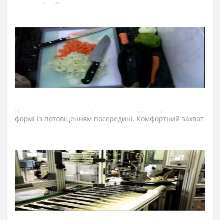
для професійного та домашнього використання.
Лезо ножа для кухні виготовили з ексклюзивної
нержавіючої сталі NITRUM, що має надвисоку ріжучу
здатність, підвищену твердість та корозостійкість. У
результаті лезо ножа аркос довго не затуплюється, не
ржавіє, тому виріб має довгий термін служби,
забезпечуючи економічну ефективність інвентарю.
Рукоятка кухонних ножів серії «Юнівьорсал» ідеальна
для інтенсивного використання, завдяки ергономічній
формі із потовщенням посередині. Комфортний захват
рукоятки не перевантажує кисть руки впродовж
тривалої роботи. Рукоятку виготовили з
поліоксиметиленових накладок, які не створюють
щілин та запобігають проникненню мікроскопічних
елементів їжі. Закріплюють конструкцію рукоятки
професійного ножа міцні металеві заклепки, що
сприяють довготривалій роботі кухонного ножа.
Антиковзкий виступ, розміщений на кінці рукоятки
ножа серії «Юнівьорсал», не дозволяє руці повара