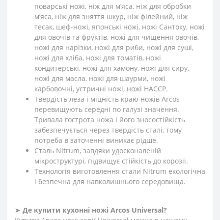
поварські ножі, ніж для м’яса, ніж для обробки
м’яса, ніж для зняття шкур, ніж філейний, ніж
тесак, шеф-ножі, японські ножі, ножі Сантоку, ножі
для овочів та фруктів, ножі для чищення овочів,
ножі для нарізки, ножі для риби, ножі для суші,
ножі для хліба, ножі для томатів, ножі
кондитерські, ножі для хамону, ножі для сиру,
ножі для масла, ножі для шаурми, ножі
карбовочні, устричні ножі, ножі HACCP.
Твердість леза і міцність краю ножів Arcos
перевищують середні по галузі значення.
Тривала гострота ножа і його зносостійкість
забезпечується через твердість сталі, тому
потреба в заточенні виникає рідше.
Сталь Nitrum, завдяки удосконаленій
мікроструктурі, підвищує стійкість до корозії.
Технологія виготовлення стали Nitrum екологічна
і безпечна для навколишнього середовища.
➤
Де купити кухонні ножі Arcos
Universal
?