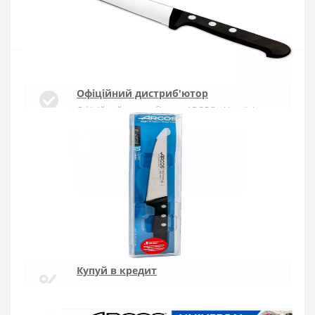
Купити
Офіційний дистриб'ютор
Офіційний дистриб'ютор ARCOS в Україні
Швидка доставка
Доставка протягом 1-3 днів по Україні
Гарантія якості
10 років гарантія на ножі
Купуй в кредит
Оплата частинами або миттєва розстрочка
від ПриватБанку