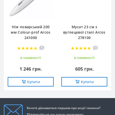
Ніж поварський 200
Мусат 23 см з
мм Сolour-prof Arcos
вуглецевої сталі Arcos
241000
278100
5
13
в наявностi
в наявностi
1 246 грн.
605 грн.
Купити
Купити
Хочете дізнаватися першим про акції і знижки?
Підпишіться на нашу розсилку