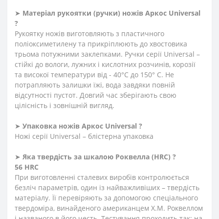
➤
Матеріал
рукоятки
(
ручки
)
ножів Аркос Universal
?
Рукоятку ножів виготовляють з пластичного
поліоксиметилену та прикріплюють до хвостовика
трьома потужними заклепками. Ручки серії Universal –
стійкі до вологи, лужних і кислотних розчинів, корозії
та високої температури від - 40°C до 150° C. Не
потрапляють залишки їжі, вода завдяки повній
відсутності пустот. Довгий час зберігають свою
цілісність і зовнішній вигляд.
➤
Упаковка ножів Аркос Universal ?
Ножі серії Universal – блістерна упаковка
➤
Яка твердість
за
шкалою
Роквелла
(HRC)
?
56 HRC
При виготовленні сталевих виробів контролюється
безліч параметрів, один із найважливіших – твердість
матеріалу. Її перевіряють за допомогою спеціального
твердоміра, винайденого американцем Х.М. Роквеллом
і названого в його честь. Тестування проходить так: на