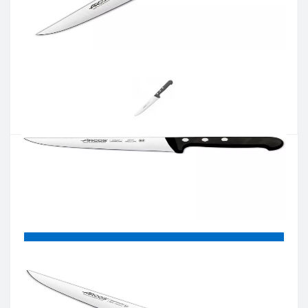
Артикул:
281404
Наявність:
Є в наявності
Кількість:
Цiна 1 150 грн.
-
+
КУПИТИ
Купити в один клік
Введіть номер телефону і ми передзвонимо