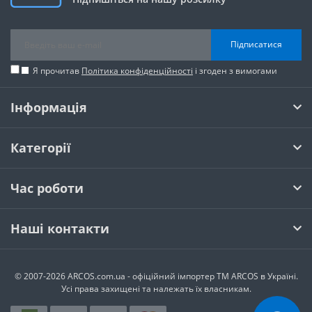
Підписатися
Я прочитав
Політика конфіденційності
і згоден з вимогами
Інформація
Категорії
Час роботи
Наші контакти
© 2007-2026 ARCOS.com.ua - офiцiйний iмпортер ТМ ARCOS в Україні.
Усi права захищенi та належать їх власникам.