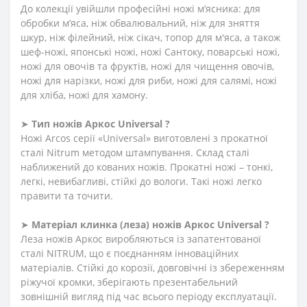
До колекції увійшли професійні ножі м’ясника: для
обробки м’яса, ніж обвалювальний, ніж для зняття
шкур, ніж філейний, ніж сікач, топор для м'яса, а також
шеф-ножі, японські ножі, ножі Сантоку, поварські ножі,
ножі для овочів та фруктів, ножі для чищення овочів,
ножі для нарізки, ножі для риби, ножі для салямі, ножі
для хліба, ножі для хамону.
➤
Тип ножів Аркос Universal ?
Ножі Arcos серії «Universal» виготовлені з прокатної
сталі Nitrum методом штампування. Склад сталі
наближений до кованих ножів. Прокатні ножі – тонкі,
легкі, невибагливі, стійкі до вологи. Такі ножі легко
правити та точити.
➤
Матеріал клинка (леза) ножів Аркос Universal ?
Леза ножів Аркос виробляються із запатентованої
сталі NITRUM, що є поєднанням інноваційних
матеріалів. Стійкі до корозії, довговічні із збереженням
ріжучої кромки, зберігають презентабельний
зовнішній вигляд під час всього періоду експлуатації.