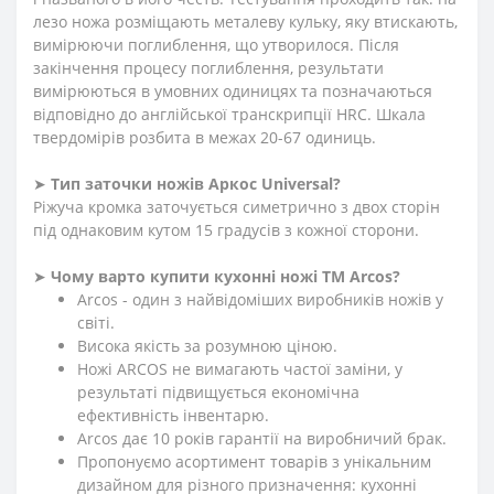
лезо ножа розміщають металеву кульку, яку втискають,
вимірюючи поглиблення, що утворилося. Після
закінчення процесу поглиблення, результати
вимірюються в умовних одиницях та позначаються
відповідно до англійської транскрипції HRC. Шкала
твердомірів розбита в межах 20-67 одиниць.
➤
Тип заточки ножів Аркос Universal?
Ріжуча кромка заточується симетрично з двох сторін
під однаковим кутом 15 градусів з кожної сторони.
➤
Чому варто купити кухонні ножі ТМ Arcos?
Arcos - один з найвідоміших виробників ножів у
світі.
Висока якість за розумною ціною.
Ножі ARCOS не вимагають частої заміни, у
результаті підвищується економічна
ефективність інвентарю.
Arcos дає 10 років гарантії на виробничий брак.
Пропонуємо асортимент товарів з унікальним
дизайном для різного призначення: кухонні