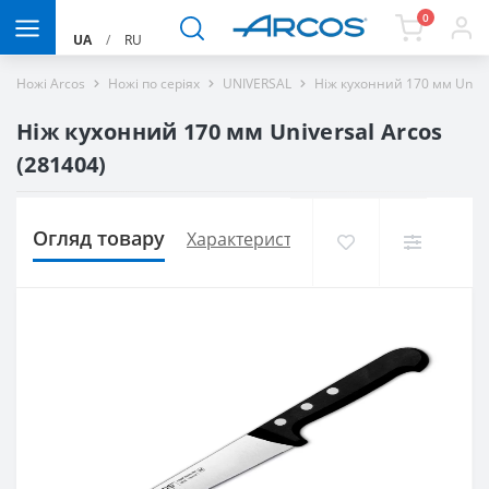
0
UA
/
RU
Ножі Arcos
Ножі по серіях
UNIVERSAL
Ніж кухонний 170 мм Unive
Ніж кухонний 170 мм Universal Arcos
(281404)
Огляд товару
Характеристики
Доставка і оплат