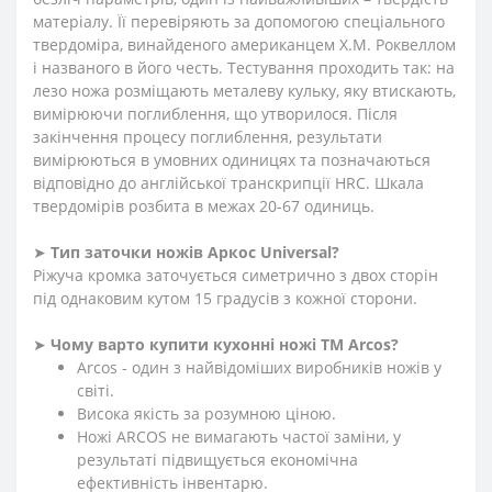
матеріалу. Її перевіряють за допомогою спеціального
твердоміра, винайденого американцем Х.М. Роквеллом
і названого в його честь. Тестування проходить так: на
лезо ножа розміщають металеву кульку, яку втискають,
вимірюючи поглиблення, що утворилося. Після
закінчення процесу поглиблення, результати
вимірюються в умовних одиницях та позначаються
відповідно до англійської транскрипції HRC. Шкала
твердомірів розбита в межах 20-67 одиниць.
➤
Тип заточки ножів Аркос Universal?
Ріжуча кромка заточується симетрично з двох сторін
під однаковим кутом 15 градусів з кожної сторони.
➤
Чому варто купити кухонні ножі ТМ Arcos?
Arcos - один з найвідоміших виробників ножів у
світі.
Висока якість за розумною ціною.
Ножі ARCOS не вимагають частої заміни, у
результаті підвищується економічна
ефективність інвентарю.