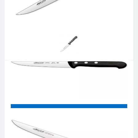
Артикул:
281204
Наявність:
Є в наявності
Кількість:
Цiна 925 грн.
-
+
КУПИТИ
Купити в один клік
Введіть номер телефону і ми передзвонимо