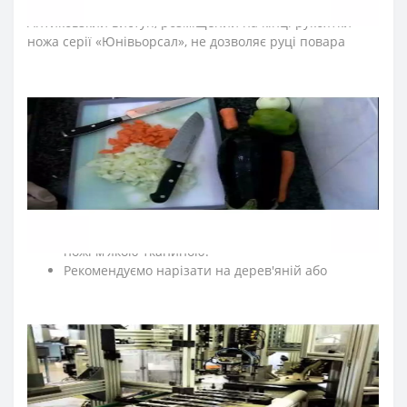
сприяють довготривалій роботі кухонного ножа.
Антиковзкий виступ, розміщений на кінці рукоятки
ножа серії «Юнівьорсал», не дозволяє руці повара
зісковзнути та сприяє безпечності його використання.
Рукоятка стійка до кислот, хлору, миючих засобів та
високих температур.
≡
ЧАСТІ ПИТАННЯ ПРО ПРОФЕСІЙНІ НОЖІ ARCOS
UNIVERSAL?
➤
Як доглядати за кухонними ножами Аркос?
Мийте кухонні ножі відразу після використання.
Після експлуатації протирайте насухо кухонні
ножі м'якою тканиною.
Рекомендуємо нарізати на дерев'яній або
пластиковій дошці.
По можливості ножі для кухні мийте вручну.
Для заточки ножів регулярно правте кухонні ножі
за допомогою мусатів Arcos.
Зберігаємо кухонні ножі в сухому, недоступному
для дітей місці.