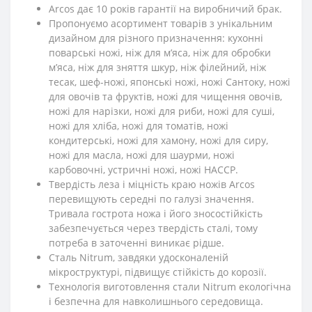
Arcos дає 10 років гарантії на виробничий брак.
Пропонуємо асортимент товарів з унікальним
дизайном для різного призначення: кухонні
поварські ножі, ніж для м’яса, ніж для обробки
м’яса, ніж для зняття шкур, ніж філейний, ніж
тесак, шеф-ножі, японські ножі, ножі Сантоку, ножі
для овочів та фруктів, ножі для чищення овочів,
ножі для нарізки, ножі для риби, ножі для суші,
ножі для хліба, ножі для томатів, ножі
кондитерські, ножі для хамону, ножі для сиру,
ножі для масла, ножі для шаурми, ножі
карбовочні, устричні ножі, ножі HACCP.
Твердість леза і міцність краю ножів Arcos
перевищують середні по галузі значення.
Тривала гострота ножа і його зносостійкість
забезпечується через твердість сталі, тому
потреба в заточенні виникає рідше.
Сталь Nitrum, завдяки удосконаленій
мікроструктурі, підвищує стійкість до корозії.
Технологія виготовлення стали Nitrum екологічна
і безпечна для навколишнього середовища.