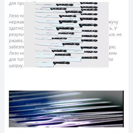
для професійного та домашнього використання.
Лезо ножа для кухні виготовили з ексклюзивної
нержавіючої сталі NITRUM, що має надвисоку ріжучу
здатність, підвищену твердість та корозостійкість. У
результаті лезо ножа аркос довго не затуплюється, не
ржавіє, тому виріб має довгий термін служби,
забезпечуючи економічну ефективність інвентарю.
Лезо ножа кухонного виготовили тонким та гнучким
для того, щоб легко було обійти кістки та видаляти
шкірку.
Рукоятка кухонних ножів серії «Юнівьорсал» ідеальна
для інтенсивного використання, завдяки ергономічній
формі із потовщенням посередині. Комфортний захват
рукоятки не перевантажує кисть руки впродовж
тривалої роботи. Рукоятку виготовили з
поліоксиметиленових накладок, які не створюють
щілин та запобігають проникненню мікроскопічних
елементів їжі. Закріплюють конструкцію рукоятки
професійного ножа міцні металеві заклепки, що