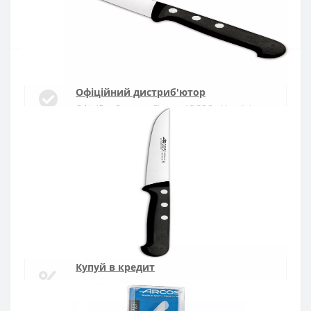
Купити
Офіційний дистриб'ютор
Офіційний дистриб'ютор ARCOS в Україні
Швидка доставка
Доставка протягом 1-3 днів по Україні
Гарантія якості
10 років гарантія на ножі
Купуй в кредит
Оплата частинами або миттєва розстрочка
від ПриватБанку