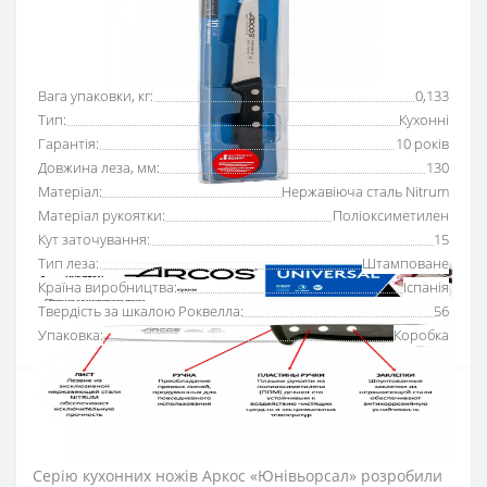
Основні характеристики
Всі характеристики
Вага упаковки, кг:
0,133
Тип:
Кухонні
Гарантія:
10 років
Довжина леза, мм:
130
Матеріал:
Нержавіюча сталь Nitrum
Матеріал рукоятки:
Поліоксиметилен
Кут заточування:
15
Тип леза:
Штамповане
Країна виробництва:
Іспанія
Твердість за шкалою Роквелла:
56
Упаковка:
Коробка
Н
іж кухонний 130 мм серії «Юнівьорсал» Аркос
багатофункціональний та універсальний, підходить для
подрібнення, намазування та всіх видів нарізання.
Серію кухонних ножів Аркос «Юнівьорсал» розробили