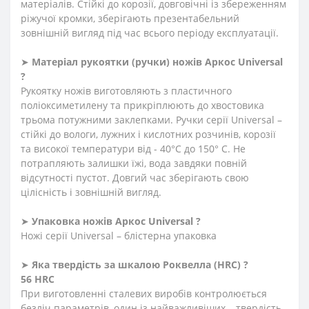
матеріалів. Стійкі до корозії, довговічні із збереженням
ріжучої кромки, зберігають презентабельний
зовнішній вигляд під час всього періоду експлуатації.
➤
Матеріал
рукоятки
(
ручки
)
ножів Аркос Universal
?
Рукоятку ножів виготовляють з пластичного
поліоксиметилену та прикріплюють до хвостовика
трьома потужними заклепками. Ручки серії Universal –
стійкі до вологи, лужних і кислотних розчинів, корозії
та високої температури від - 40°C до 150° C. Не
потрапляють залишки їжі, вода завдяки повній
відсутності пустот. Довгий час зберігають свою
цілісність і зовнішній вигляд.
➤
Упаковка ножів Аркос Universal ?
Ножі серії Universal – блістерна упаковка
➤
Яка твердість
за
шкалою
Роквелла
(HRC)
?
56 HRC
При виготовленні сталевих виробів контролюється
безліч параметрів, один із найважливіших – твердість