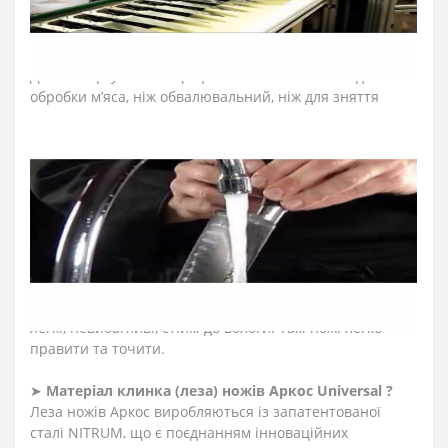
➤
Які ножі входять в професійну серію Аркос
Universal
?
До колекції увійшли професійні ножі м’ясника: для
обробки м’яса, ніж обвалювальний, ніж для зняття
шкур, ніж філейний, ніж сікач, топор для м'яса, а також
шеф-ножі, японські ножі, ножі Сантоку, поварські ножі,
ножі для овочів та фруктів, ножі для чищення овочів,
ножі для нарізки, ножі для риби, ножі для салямі, ножі
для хліба, ножі для хамону.
➤
Тип ножів Аркос Universal ?
Ножі Arcos серії «Universal» виготовлені з прокатної
сталі Nitrum методом штампування. Склад сталі
наближений до кованих ножів. Прокатні ножі – тонкі,
легкі, невибагливі, стійкі до вологи. Такі ножі легко
правити та точити.
➤
Матеріал клинка (леза) ножів Аркос Universal ?
Леза ножів Аркос виробляються із запатентованої
сталі NITRUM, що є поєднанням інноваційних