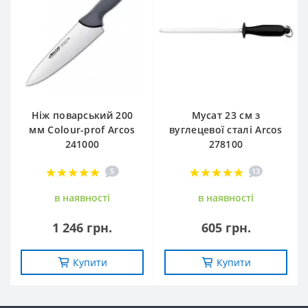
Ніж поварський 200
Мусат 23 см з
мм Сolour-prof Arcos
вуглецевої сталі Arcos
241000
278100
5
13
в наявностi
в наявностi
1 246 грн.
605 грн.
Купити
Купити