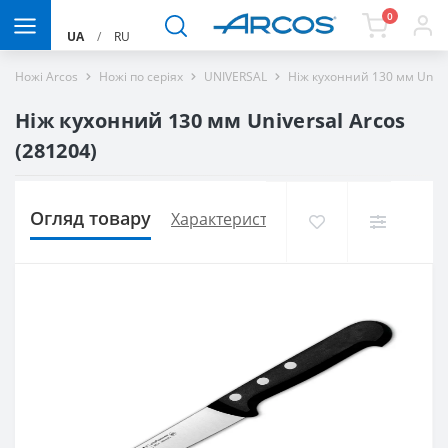
0
UA
/
RU
Ножі Arcos
Ножі по серіях
UNIVERSAL
Ніж кухонний 130 мм Unive
Ніж кухонний 130 мм Universal Arcos
(281204)
Огляд товару
Характеристики
Доставка і оплат