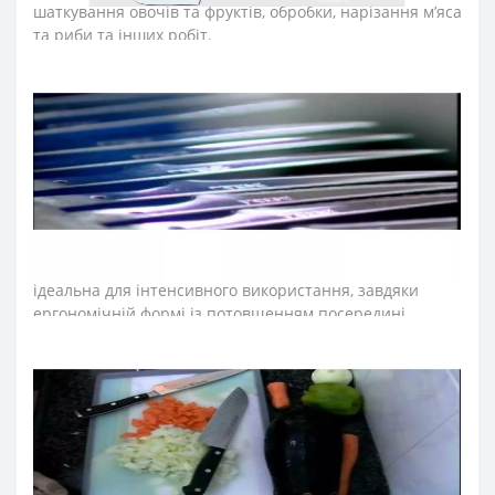
шаткування овочів та фруктів, обробки, нарізання м’яса
та риби та інших робіт.
Лезо ножа шеф- повара виготовили з ексклюзивної
нержавіючої сталі NITRUM, що має надвисоку ріжучу
здатність, підвищену твердість та корозостійкість. У
результаті лезо поварського ножа довго не
затуплюється, не ржавіє, тому виріб має довгий термін
служби, забезпечуючи економічну ефективність
інвентарю.
Рукоятка професійних ножів серії «Юнівьорсал»
ідеальна для інтенсивного використання, завдяки
ергономічній формі із потовщенням посередині.
Комфортний захват рукоятки не перевантажує кисть
руки впродовж тривалої роботи. Рукоятку виготовили з
поліоксиметиленових накладок, які не створюють
щілин та запобігають проникненню мікроскопічних
елементів їжі. Закріплюють конструкцію рукоятки
ножа
міцні металеві заклепки, що сприяють довготривалій
роботі з поварським ножем. Антиковзкий виступ,