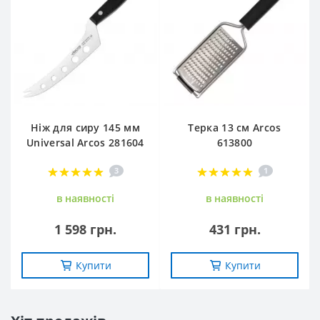
Ніж для сиру 145 мм
Терка 13 см Arcos
Universal Arcos 281604
613800
3
1
в наявностi
в наявностi
1 598 грн.
431 грн.
Купити
Купити