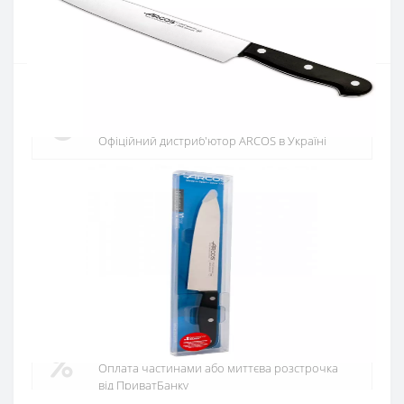
Купити
Офіційний дистриб'ютор
Офіційний дистриб'ютор ARCOS в Україні
Швидка доставка
Доставка протягом 1-3 днів по Україні
Гарантія якості
10 років гарантія на ножі
Купуй в кредит
Оплата частинами або миттєва розстрочка
від ПриватБанку