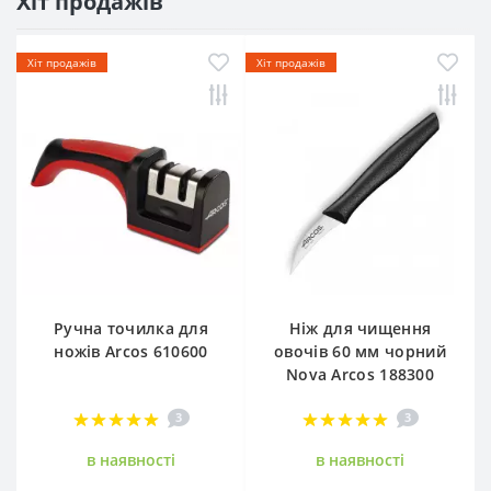
Хіт продажів
Хіт продажів
Хіт продажів
Ручна точилка для
Ніж для чищення
ножів Arcos 610600
овочів 60 мм чорний
Nova Arcos 188300
3
3
в наявностi
в наявностi