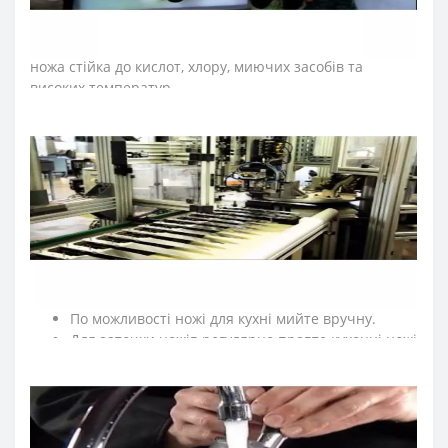
розміщений на кінці рукоятки ножа серії
«Юнівьорсал», не дозволяє руці повара зісковзнути та
сприяє безпечності його використання. Рукоятка шеф-
ножа стійка до кислот, хлору, миючих засобів та
високих температур.
≡ ЧАСТІ ПИТАННЯ ПРО ПРОФЕСІЙНІ НОЖІ ARCOS
СЕРІЇ
UNIVERSAL?
➤
Як доглядати за кухонними ножами Аркос?
Мийте кухонні ножі відразу після використання.
Після експлуатації протирайте насухо кухонні
ножі м'якою тканиною.
Рекомендуємо нарізати на дерев'яній або
пластиковій дошці.
По можливості ножі для кухні мийте вручну.
Для заточки ножів регулярно правте кухонні ножі
за допомогою мусатів Arcos.
Зберігайте кухонні ножі в сухому, недоступному
для дітей місці.