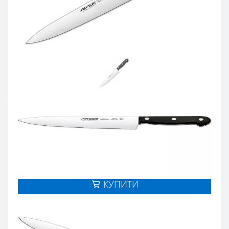
Артикул:
284804
Наявність:
Є в наявності
Кількість:
Цiна 1 438 грн.
-
+
КУПИТИ
Купити в один клік
Введіть номер телефону і ми передзвонимо