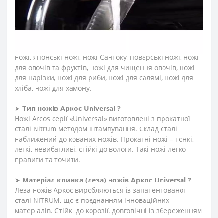
➤
Які ножі входять в професійну серію Аркос
Universal ?
До колекції увійшли професійні ножі м’ясника, ніж для
обробки м’яса, ніж обвалювальний, ніж для зняття
шкур, ніж філейний, ніж сікач, топор для м'яса, шеф-
ножі, японські ножі, ножі Сантоку, поварські ножі, ножі
для овочів та фруктів, ножі для чищення овочів, ножі
для нарізки, ножі для риби, ножі для салямі, ножі для
хліба, ножі для хамону.
➤
Тип ножів Аркос Universal ?
Ножі Arcos серії «Universal» виготовлені з прокатної
сталі Nitrum методом штампування. Склад сталі
наближений до кованих ножів. Прокатні ножі – тонкі,
легкі, невибагливі, стійкі до вологи. Такі ножі легко
правити та точити.
➤
Матеріал клинка (леза) ножів Аркос Universal ?
Леза ножів Аркос виробляються із запатентованої
сталі NITRUM, що є поєднанням інноваційних
матеріалів. Стійкі до корозії, довговічні із збереженням