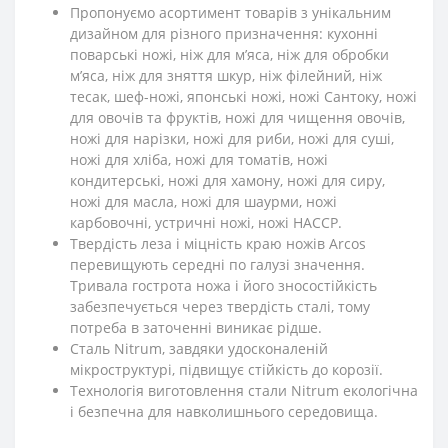
Пропонуємо асортимент товарів з унікальним
дизайном для різного призначення: кухонні
поварські ножі, ніж для м’яса, ніж для обробки
м’яса, ніж для зняття шкур, ніж філейний, ніж
тесак, шеф-ножі, японські ножі, ножі Сантоку, ножі
для овочів та фруктів, ножі для чищення овочів,
ножі для нарізки, ножі для риби, ножі для суші,
ножі для хліба, ножі для томатів, ножі
кондитерські, ножі для хамону, ножі для сиру,
ножі для масла, ножі для шаурми, ножі
карбовочні, устричні ножі, ножі HACCP.
Твердість леза і міцність краю ножів Arcos
перевищують середні по галузі значення.
Тривала гострота ножа і його зносостійкість
забезпечується через твердість сталі, тому
потреба в заточенні виникає рідше.
Сталь Nitrum, завдяки удосконаленій
мікроструктурі, підвищує стійкість до корозії.
Технологія виготовлення стали Nitrum екологічна
і безпечна для навколишнього середовища.