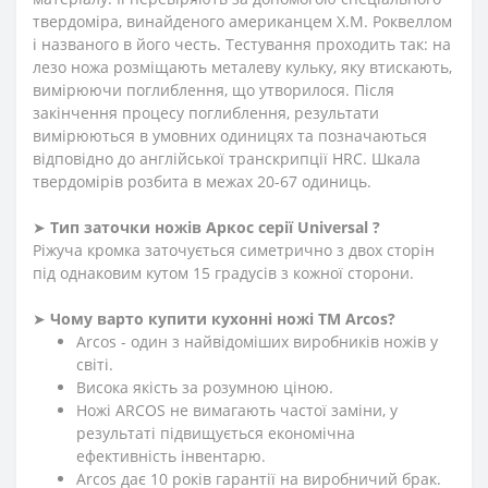
твердоміра, винайденого американцем Х.М. Роквеллом
і названого в його честь. Тестування проходить так: на
лезо ножа розміщають металеву кульку, яку втискають,
вимірюючи поглиблення, що утворилося. Після
закінчення процесу поглиблення, результати
вимірюються в умовних одиницях та позначаються
відповідно до англійської транскрипції HRC. Шкала
твердомірів розбита в межах 20-67 одиниць.
➤
Тип заточки ножів Аркос серії Universal ?
Ріжуча кромка заточується симетрично з двох сторін
під однаковим кутом 15 градусів з кожної сторони.
➤
Чому варто купити кухонні ножі ТМ Arcos?
Arcos - один з найвідоміших виробників ножів у
світі.
Висока якість за розумною ціною.
Ножі ARCOS не вимагають частої заміни, у
результаті підвищується економічна
ефективність інвентарю.
Arcos дає 10 років гарантії на виробничий брак.