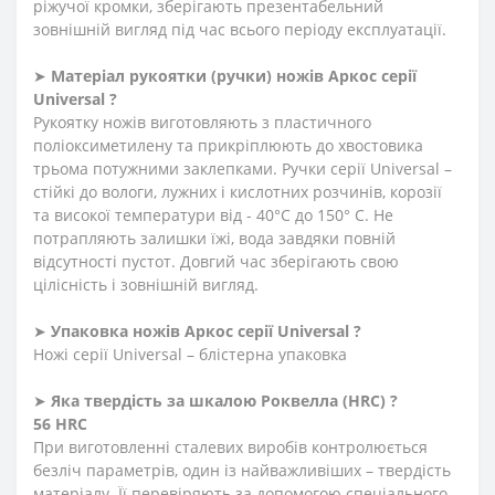
ріжучої кромки, зберігають презентабельний
зовнішній вигляд під час всього періоду експлуатації.
➤
Матеріал
рукоятки
(
ручки
)
ножів Аркос серії
Universal ?
Рукоятку ножів виготовляють з пластичного
поліоксиметилену та прикріплюють до хвостовика
трьома потужними заклепками. Ручки серії Universal –
стійкі до вологи, лужних і кислотних розчинів, корозії
та високої температури від - 40°C до 150° C. Не
потрапляють залишки їжі, вода завдяки повній
відсутності пустот. Довгий час зберігають свою
цілісність і зовнішній вигляд.
➤
Упаковка ножів Аркос серії Universal ?
Ножі серії Universal – блістерна упаковка
➤
Яка твердість
за
шкалою
Роквелла
(HRC)
?
56 HRC
При виготовленні сталевих виробів контролюється
безліч параметрів, один із найважливіших – твердість
матеріалу. Її перевіряють за допомогою спеціального