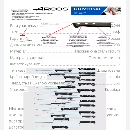
Основні характеристики
Всі характеристики
Вага упаковки, кг:
0,244
Тип:
Шеф
Гарантія:
10 років
Довжина леза, мм:
200
Матеріал:
Нержавіюча сталь Nitrum
Матеріал рукоятки:
Поліоксиметилен
Кут заточування:
15
Тип леза:
Штамповане
Країна виробництва:
Іспанія
Твердість за шкалою Роквелла:
56
Упаковка:
Коробка
Ніж поварський 200 мм Аркос серії «Юнівьорсал»
призначений для щоденного використання на кухнях
ресторанів та харчових виробництвах.
Багатофункціональні шеф-ножі підходять для