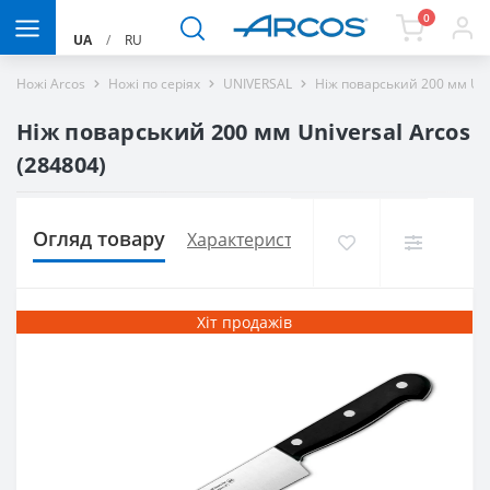
0
UA
/
RU
Ножі Arcos
Ножі по серіях
UNIVERSAL
Ніж поварський 200 мм Uni
Ніж поварський 200 мм Universal Arcos
(284804)
Огляд товару
Характеристики
Доставка і оплат
Хіт продажів